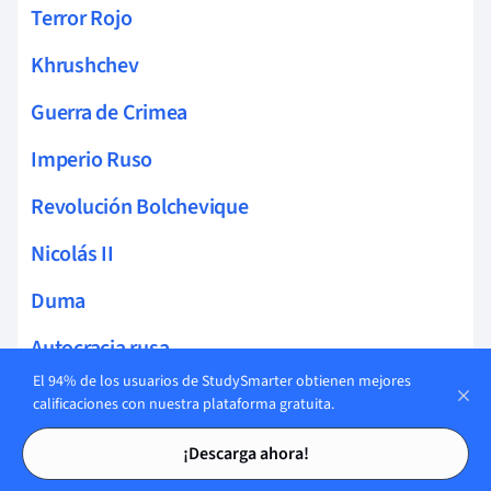
Terror Rojo
Khrushchev
Guerra de Crimea
Imperio Ruso
Revolución Bolchevique
Nicolás II
Duma
Autocracia rusa
El 94% de los usuarios de StudySmarter obtienen mejores
Alejandro II
calificaciones con nuestra plataforma gratuita.
Tarjetas de estudio
Tarjetas de estudio
Alejandro III
¡Descarga ahora!
Imperio Otomano