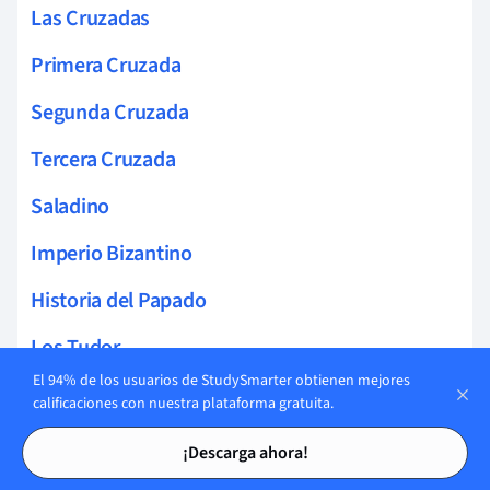
Las Cruzadas
Primera Cruzada
Segunda Cruzada
Tercera Cruzada
Saladino
Imperio Bizantino
Historia del Papado
Los Tudor
El 94% de los usuarios de StudySmarter obtienen mejores
María Reina de Escocia
calificaciones con nuestra plataforma gratuita.
Tarjetas de estudio
Tarjetas de estudio
María I de Inglaterra
¡Descarga ahora!
Isabel I