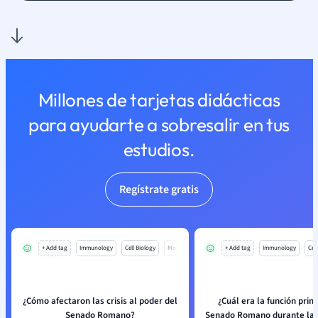
Millones de tarjetas didácticas
para ayudarte a sobresalir en tus
estudios.
Regístrate gratis
+ Add tag
Immunology
Cell Biology
Mo
+ Add tag
Immunology
Cell
¿Cómo afectaron las crisis al poder del
¿Cuál era la función princ
Senado Romano?
Senado Romano durante la 