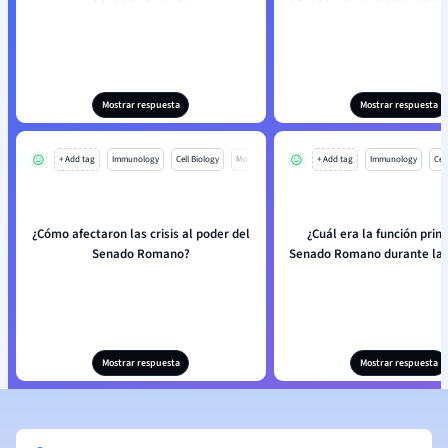
Mostrar respuesta
Mostrar respuesta
+ Add tag
Immunology
Cell Biology
Mo
+ Add tag
Immunology
Cell
¿Cómo afectaron las crisis al poder del
¿Cuál era la función princ
Senado Romano?
Senado Romano durante la 
Mostrar respuesta
Mostrar respuesta