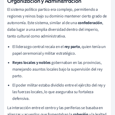
Organización y Administración
El sistema político partico era complejo, permitiendo a
regiones y reinos bajo su dominio mantener cierto grado de
autonomía. Este sistema, similar al de una
confederación
,
daba lugar a una amplia diversidad dentro del imperio,
tanto cultural como administrativa.
El liderazgo central recaía en el
rey parto
, quien tenía un
papel ceremonial y militar estratégico.
Reyes locales y nobles
gobernaban en las provincias,
manejando asuntos locales bajo la supervisión del rey
parto.
El poder militar estaba dividido entre el ejército del rey y
las fuerzas locales, lo que aseguraba su fortaleza
defensiva.
La interacción entre el centro y las periferias se basaba en
alianzas y acuerdos que fomentaban la
cohesión
y la lealtad