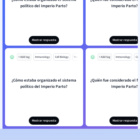
político del Imperio Parto?
Imperio Parto?
Mostrar respuesta
Mostrar respuesta
+ Add tag
Immunology
Cell Biology
Mo
+ Add tag
Immunology
Cell
¿Cómo estaba organizado el sistema
¿Quién fue considerado el f
político del Imperio Parto?
Imperio Parto?
Mostrar respuesta
Mostrar respuesta