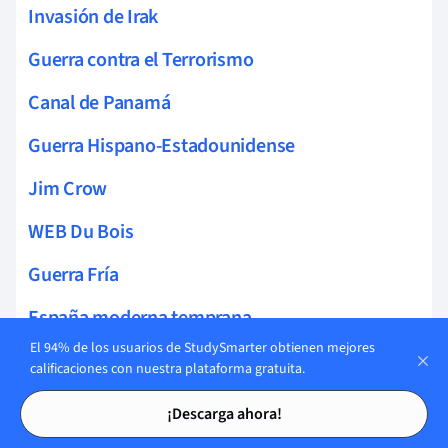
Invasión de Irak
Guerra contra el Terrorismo
Canal de Panamá
Guerra Hispano-Estadounidense
Jim Crow
WEB Du Bois
Guerra Fría
España moderna temprana
El 94% de los usuarios de StudySmarter obtienen mejores
Gran Bretaña moderna
calificaciones con nuestra plataforma gratuita.
Tarjetas de estudio
Tarjetas de estudio
Historia del mundo moderno
¡Descarga ahora!
Historia antigua