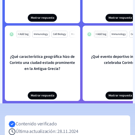
Mostrar respuesta
Mostrar respuesta
+ Add tag
Immunology
Cell Biology
Mo
+ Add tag
Immunology
Cell
¿Qué característica geográfica hizo de
¿Qué evento deportivo im
Corinto una ciudad-estado prominente
celebraba Corinto
en la Antigua Grecia?
Mostrar respuesta
Mostrar respuesta
Contenido verificado
Última actualización: 28.11.2024