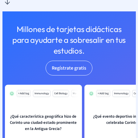
Millones de tarjetas didácticas
para ayudarte a sobresalir en tus
estudios.
Regístrate gratis
+ Add tag
Immunology
Cell Biology
Mo
+ Add tag
Immunology
Cell
¿Qué característica geográfica hizo de
¿Qué evento deportivo im
Corinto una ciudad-estado prominente
celebraba Corinto
en la Antigua Grecia?