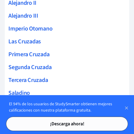
Alejandro II
Alejandro III
Imperio Otomano
Las Cruzadas
Primera Cruzada
Segunda Cruzada
Tercera Cruzada
Saladino
El 94% de los usuarios de StudySmarter obtienen mejores
Imperio Bizantino
calificaciones con nuestra plataforma gratuita.
Historia del Papado
Tarjetas de estudio
Tarjetas de estudio
¡Descarga ahora!
Los Tudor