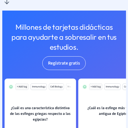
Millones de tarjetas didácticas
para ayudarte a sobresalir en tus
estudios.
Regístrate gratis
+ Add tag
Immunology
Cell Biology
Mo
+ Add tag
Immunology
Cell
¿Cuál es una característica distintiva
¿Cuál es la esfinge más 
de las esfinges griegas respecto a las
antigua de Egipto
egipcias?