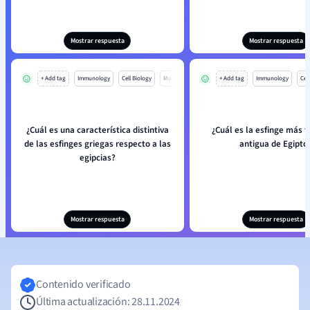
Mostrar respuesta
Mostrar respuesta
+ Add tag
Immunology
Cell Biology
Mo
+ Add tag
Immunology
Cell
¿Cuál es una característica distintiva
¿Cuál es la esfinge más 
de las esfinges griegas respecto a las
antigua de Egipto
egipcias?
Mostrar respuesta
Mostrar respuesta
Contenido verificado
Última actualización: 28.11.2024