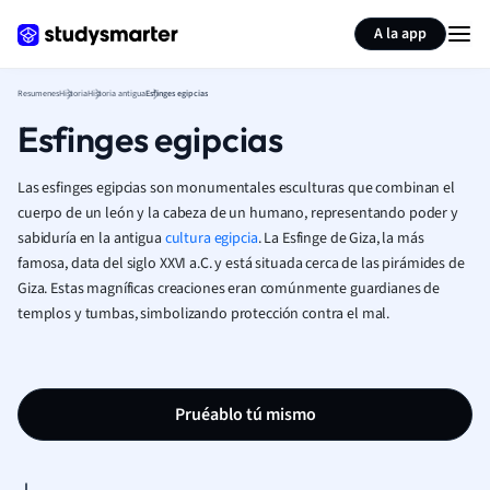
Generar tarjetas de aprendizaje
Resumir página
A la app
Resumenes
Historia
Historia antigua
Esfinges egipcias
Esfinges egipcias
Las esfinges egipcias son monumentales esculturas que combinan el
cuerpo de un león y la cabeza de un humano, representando poder y
sabiduría en la antigua
cultura egipcia
. La Esfinge de Giza, la más
famosa, data del siglo XXVI a.C. y está situada cerca de las pirámides de
Giza. Estas magníficas creaciones eran comúnmente guardianes de
templos y tumbas, simbolizando protección contra el mal.
Pruéablo tú mismo