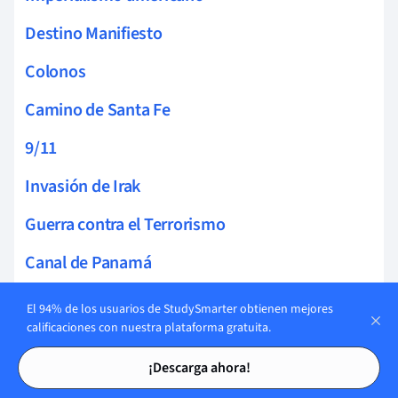
Destino Manifiesto
Colonos
Camino de Santa Fe
9/11
Invasión de Irak
Guerra contra el Terrorismo
Canal de Panamá
Guerra Hispano-Estadounidense
El 94% de los usuarios de StudySmarter obtienen mejores
calificaciones con nuestra plataforma gratuita.
Jim Crow
Tarjetas de estudio
Tarjetas de estudio
¡Descarga ahora!
WEB Du Bois