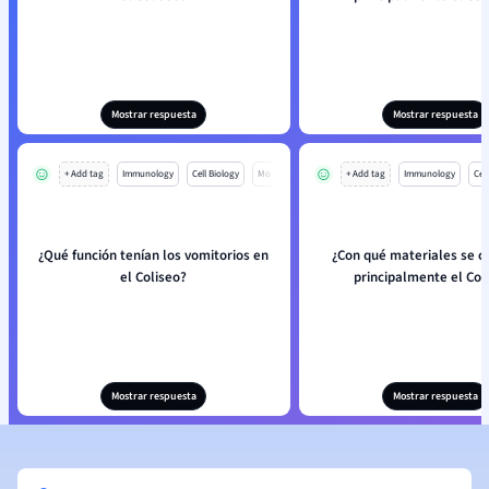
Mostrar respuesta
Mostrar respuesta
+ Add tag
Immunology
Cell Biology
Mo
+ Add tag
Immunology
Cell
¿Qué función tenían los vomitorios en
¿Con qué materiales se c
el Coliseo?
principalmente el Col
Mostrar respuesta
Mostrar respuesta