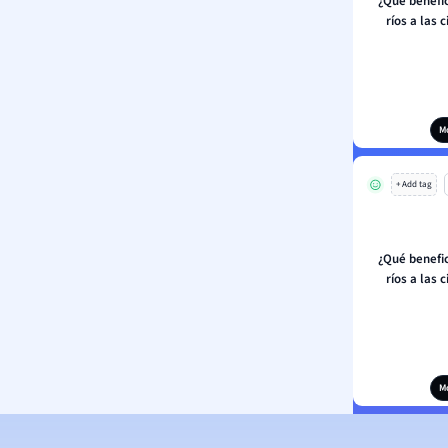
¿Qué benefi
ríos a las c
M
+ Add tag
¿Qué benefi
ríos a las c
M