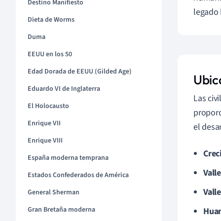
Destino Manifiesto
legado 
Dieta de Worms
Duma
EEUU en los 50
Edad Dorada de EEUU (Gilded Age)
Ubic
Eduardo VI de Inglaterra
Las civ
El Holocausto
proporc
Enrique VII
el desa
Enrique VIII
Creci
España moderna temprana
Valle
Estados Confederados de América
Valle
General Sherman
Gran Bretaña moderna
Huan