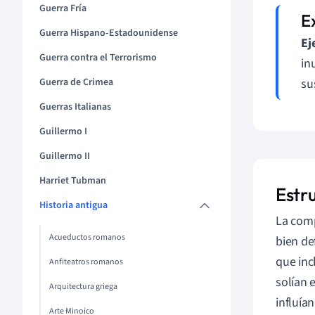
Guerra Fría
Guerra Hispano-Estadounidense
Ej
Guerra contra el Terrorismo
in
Guerra de Crimea
su
Guerras Italianas
Guillermo I
Guillermo II
Harriet Tubman
Estru
Historia antigua
La comp
Acueductos romanos
bien de
que inc
Anfiteatros romanos
solían 
Arquitectura griega
influía
Arte Minoico