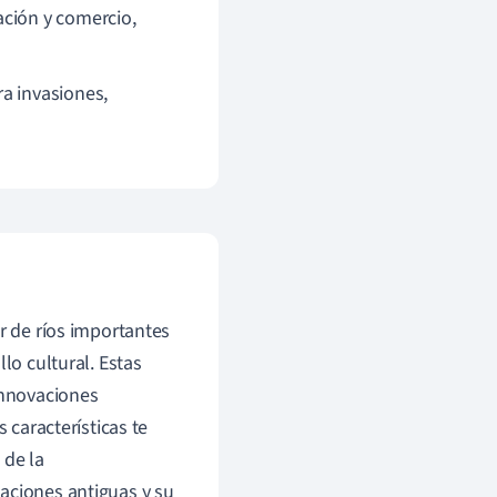
ación y comercio,
a invasiones,
r de ríos importantes
lo cultural. Estas
innovaciones
 características te
 de la
aciones antiguas y su