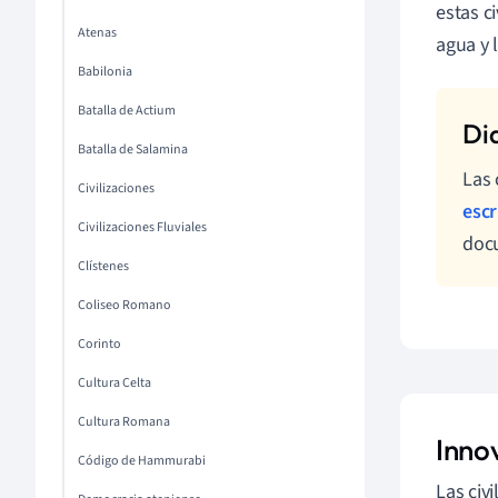
estas c
Atenas
agua y l
Babilonia
Batalla de Actium
Batalla de Salamina
Las 
Civilizaciones
escr
Civilizaciones Fluviales
doc
Clístenes
Coliseo Romano
Corinto
Cultura Celta
Cultura Romana
Inno
Código de Hammurabi
Las civ