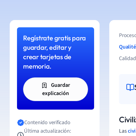
Proceso
Regístrate gratis para
guardar, editar y
Qualité
crear tarjetas de
Calida
memoria.
Guardar
explicación
Civil
Contenido verificado
Última actualización:
Las
civ