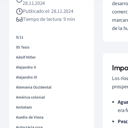
28.11.2024
desarrol
Publicado el: 28.11.2024
comerci
Tiempo de lectura: 9 min
marcaro
de la 
9/11
95 Tesis
Adolf Hitler
Impor
Alejandro II
Alejandro III
Los río
prosper
Alemania Occidental
América colonial
Agua
Antietam
era f
Asedio de Viena
Pesc
Autocracia rusa