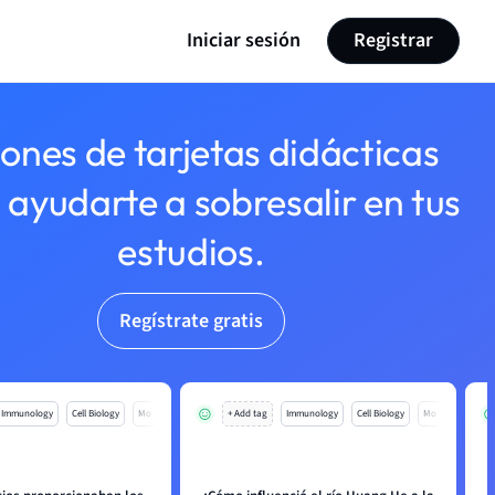
Iniciar sesión
Registrar
lones de tarjetas didácticas
 ayudarte a sobresalir en tus
estudios.
Regístrate gratis
Immunology
Cell Biology
Mo
+ Add tag
Immunology
Cell Biology
Mo