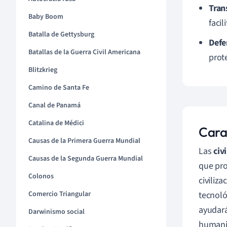
Tran
Baby Boom
faci
Batalla de Gettysburg
Defe
Batallas de la Guerra Civil Americana
prot
Blitzkrieg
Camino de Santa Fe
Canal de Panamá
Catalina de Médici
Carac
Causas de la Primera Guerra Mundial
Las
civ
Causas de la Segunda Guerra Mundial
que pro
Colonos
civiliz
Comercio Triangular
tecnoló
ayudará
Darwinismo social
humanid