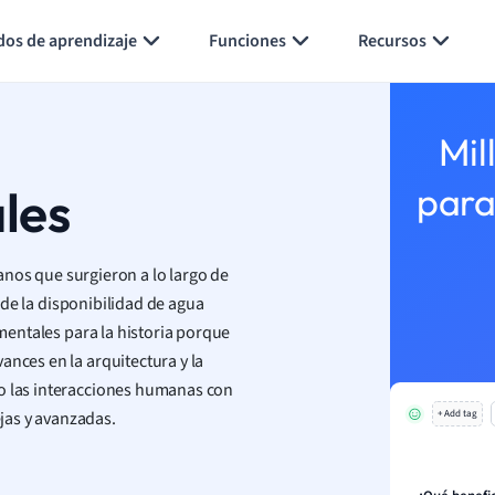
Generar tarjetas de aprendizaje
Resumir página
dos de aprendizaje
Funciones
Recursos
Mil
ales
para
nos que surgieron a lo largo de
onde la disponibilidad de agua
amentales para la historia porque
ances en la arquitectura y la
mo las interacciones humanas con
jas y avanzadas.
+ Add tag