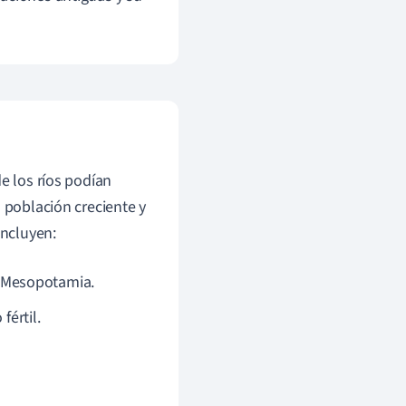
e los ríos podían
a población creciente y
ncluyen:
e Mesopotamia.
fértil.