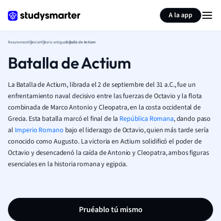
Generar tarjetas de aprendizaje
Resumir página
A la app
Resumenes
Historia
Historia antigua
Batalla de Actium
Batalla de Actium
La Batalla de Actium, librada el 2 de septiembre del 31 a.C., fue un
enfrentamiento naval decisivo entre las fuerzas de Octavio y la flota
combinada de Marco Antonio y Cleopatra, en la costa occidental de
Grecia. Esta batalla marcó el final de la
República Romana
, dando paso
al
Imperio Romano
bajo el liderazgo de Octavio, quien más tarde sería
conocido como Augusto. La victoria en Actium solidificó el poder de
Octavio y desencadenó la caída de Antonio y Cleopatra, ambos figuras
esenciales en la historia romana y egipcia.
Pruéablo tú mismo