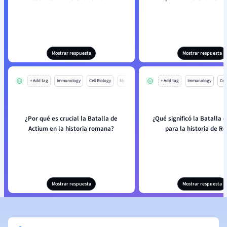
Mostrar respuesta
Mostrar respuesta
+ Add tag
Immunology
Cell Biology
Mo
+ Add tag
Immunology
Cell
¿Por qué es crucial la Batalla de
¿Qué significó la Batalla 
Actium en la historia romana?
para la historia de R
Mostrar respuesta
Mostrar respuesta