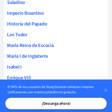
Saladino
Imperio Bizantino
Historia del Papado
Los Tudor
María Reina de Escocia
María I de Inglaterra
Isabel I
Enrique VIII
El 94% de los usuarios de StudySmarter obtienen mejores
Enrique VII
calificaciones con nuestra plataforma gratuita.
Eduardo VI de Inglaterra
Tarjetas de estudio
Tarjetas de estudio
¡Descarga ahora!
América colonial