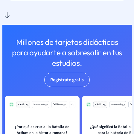
Millones de tarjetas didácticas
para ayudarte a sobresalir en tus
estudios.
Regístrate gratis
+ Add tag
Immunology
Cell Biology
Mo
+ Add tag
Immunology
Cell
¿Por qué es crucial la Batalla de
¿Qué significó la Batalla 
Actium en la historia romana?
para la historia de R