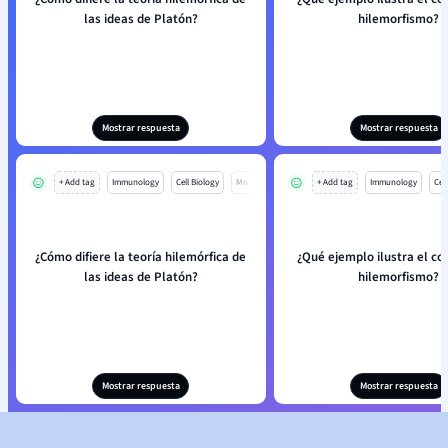
las ideas de Platón?
hilemorfismo?
Mostrar respuesta
Mostrar respuesta
+ Add tag
Immunology
Cell Biology
Mo
+ Add tag
Immunology
Cell
¿Cómo difiere la teoría hilemórfica de
¿Qué ejemplo ilustra el co
las ideas de Platón?
hilemorfismo?
Mostrar respuesta
Mostrar respuesta