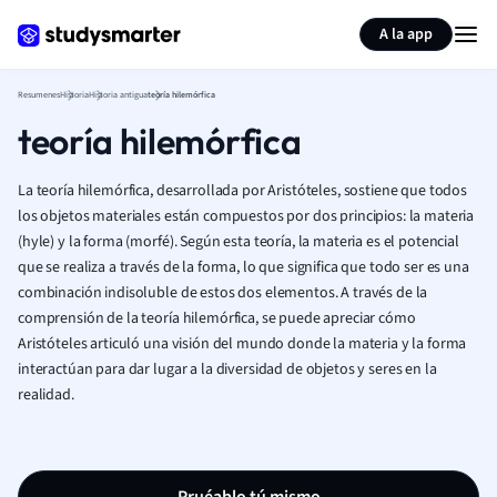
Generar tarjetas de aprendizaje
Resumir página
A la app
Resumenes
Historia
Historia antigua
teoría hilemórfica
teoría hilemórfica
La teoría hilemórfica, desarrollada por Aristóteles, sostiene que todos
los objetos materiales están compuestos por dos principios: la materia
(hyle) y la forma (morfé). Según esta teoría, la materia es el potencial
que se realiza a través de la forma, lo que significa que todo ser es una
combinación indisoluble de estos dos elementos. A través de la
comprensión de la teoría hilemórfica, se puede apreciar cómo
Aristóteles articuló una visión del mundo donde la materia y la forma
interactúan para dar lugar a la diversidad de objetos y seres en la
realidad.