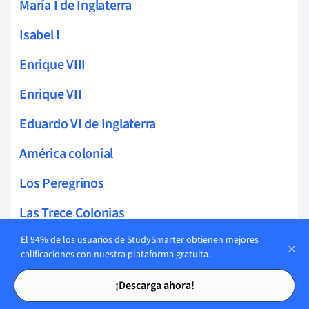
María I de Inglaterra
Isabel I
Enrique VIII
Enrique VII
Eduardo VI de Inglaterra
América colonial
Los Peregrinos
Las Trece Colonias
JamesTown
El 94% de los usuarios de StudySmarter obtienen mejores
calificaciones con nuestra plataforma gratuita.
Comercio Triangular
Tarjetas de estudio
Tarjetas de estudio
¡Descarga ahora!
Imperialismo americano