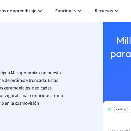
Generar tarjetas de aprendizaje
Resumir página
dos de aprendizaje
Funciones
Recursos
Mil
para
 antigua Mesopotamia, compuesta
ma de pirámide truncada. Estas
ros ceremoniales, dedicadas
 Los zigurats más conocidos, como
ielo en la cosmovisión
+ Add tag