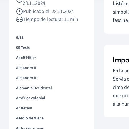
28.11.2024
históri
Publicado el: 28.11.2024
simboli
Tiempo de lectura: 11 min
fascina
9/11
95 Tesis
Adolf Hitler
Impo
Alejandro II
En la a
Alejandro III
Servía c
cima de
Alemania Occidental
que un 
América colonial
a la hu
Antietam
Asedio de Viena
Autocracia rusa