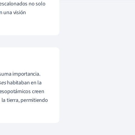
 escalonados no solo
n una visión
 suma importancia.
ses
habitaban en la
 mesopotámicos creen
 la tierra, permitiendo