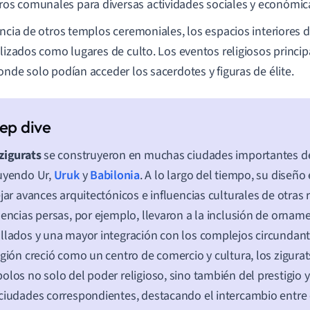
ros comunales para diversas actividades sociales y económic
encia de otros templos ceremoniales, los espacios interiores de
ilizados como lugares de culto. Los eventos religiosos princip
onde solo podían acceder los sacerdotes y figuras de élite.
zigurats
se construyeron en muchas ciudades importantes 
uyendo Ur,
Uruk
y
Babilonia
. A lo largo del tiempo, su diseñ
ejar avances arquitectónicos e influencias culturales de otras 
uencias persas, por ejemplo, llevaron a la inclusión de orna
llados y una mayor integración con los complejos circundan
egión creció como un centro de comercio y cultura, los zigurat
olos no solo del poder religioso, sino también del prestigio 
ciudades correspondientes, destacando el intercambio entre e