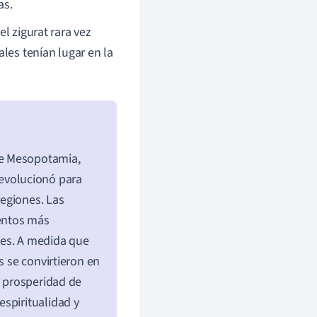
as.
l zigurat rara vez
ales tenían lugar en la
de Mesopotamia,
o evolucionó para
regiones. Las
mentos más
tes. A medida que
s se convirtieron en
y prosperidad de
spiritualidad y