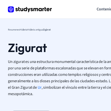
Conteni
Resumenes
Historia
Historia antigua
Zigurat
Zigurat
Un zigurat es una estructura monumental característica de la
por una serie de plataformas escalonadas que se elevan en for
construcciones eran utilizadas como templos religiosos y cent
generalmente a los dioses principales de las ciudades-estado.
el Gran Zigurat de
Ur
, simbolizan el vínculo entre la tierra y el c
mesopotámica.