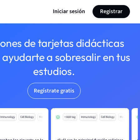
Iniciar sesión
Registrar
lones de tarjetas didácticas
 ayudarte a sobresalir en tus
estudios.
Regístrate gratis
Immunology
Cell Biology
Mo
+ Add tag
Immunology
Cell Biology
Mo