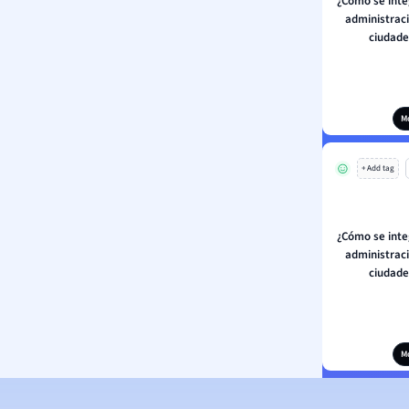
¿Cómo se inte
administrac
ciudad
M
+ Add tag
¿Cómo se inte
administrac
ciudad
M