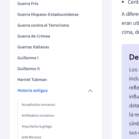
Cent
Guerra Fría
A difer
Guerra Hispano-Estadounidense
eran ut
Guerra contra el Terrorismo
cima, d
Guerra de Crimea
Guerras Italianas
Guillermo I
Guillermo II
Los
incl
Harriet Tubman
refl
Historia antigua
infl
deta
Acueductos romanos
la r
Anfiteatros romanos
símb
Arquitectura griega
sus 
Arte Minoico