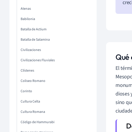
crec
Atenas
Babilonia
Batalla de Actium
Batalla de Salamina
Civilizaciones
Qué 
Civilizaciones Fluviales
El térm
Clístenes
Mesopot
Coliseo Romano
monumen
Corinto
dioses 
sino qu
Cultura Celta
ciudad
Cultura Romana
Código de Hammurabi