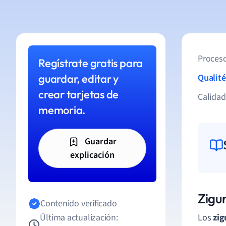
Proceso
Regístrate gratis para
guardar, editar y
Qualité
crear tarjetas de
Calida
memoria.
Guardar
explicación
Zigu
Contenido verificado
Última actualización:
Los
zig