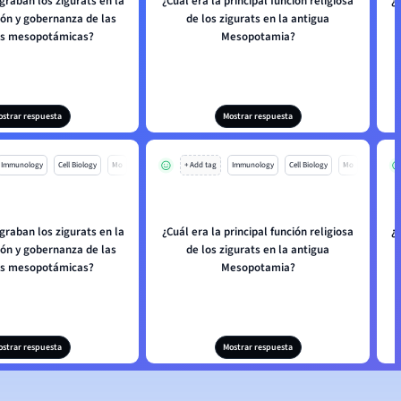
graban los zigurats en la
¿Cuál era la principal función religiosa
¿
ión y gobernanza de las
de los zigurats en la antigua
es mesopotámicas?
Mesopotamia?
ostrar respuesta
Mostrar respuesta
Immunology
Cell Biology
Mo
+ Add tag
Immunology
Cell Biology
Mo
graban los zigurats en la
¿Cuál era la principal función religiosa
¿
ión y gobernanza de las
de los zigurats en la antigua
es mesopotámicas?
Mesopotamia?
ostrar respuesta
Mostrar respuesta