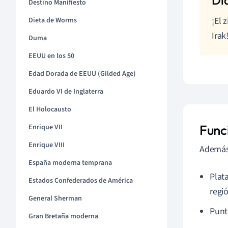
Destino Manifiesto
¡El 
Dieta de Worms
Irak
Duma
EEUU en los 50
Edad Dorada de EEUU (Gilded Age)
Eduardo VI de Inglaterra
El Holocausto
Func
Enrique VII
Enrique VIII
Además 
España moderna temprana
Plat
Estados Confederados de América
regi
General Sherman
Punt
Gran Bretaña moderna