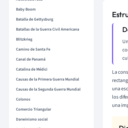
Baby Boom
Estr
Batalla de Gettysburg
Batallas de la Guerra Civil Americana
Blitzkrieg
U
co
Camino de Santa Fe
cu
Canal de Panamá
Catalina de Médici
La cons
Causas de la Primera Guerra Mundial
rectang
una esc
Causas de la Segunda Guerra Mundial
los dif
Colonos
una imp
Comercio Triangular
Darwinismo social