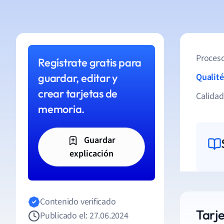
Proceso
Regístrate gratis para
guardar, editar y
Qualité
crear tarjetas de
Calida
memoria.
Guardar
explicación
Contenido verificado
Tarje
Publicado el: 27.06.2024