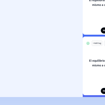
El equilibr
mismo a c
M
+ Add tag
El equilibr
mismo a c
M