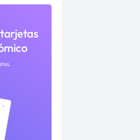
tarjetas
nómico
etas.