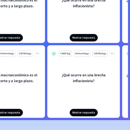
io macroeconómico es el
¿Qué ocurre en una brecha
¿
orto y a largo plazo.
inflacionista?
ostrar respuesta
Mostrar respuesta
Immunology
Cell Biology
Mo
+ Add tag
Immunology
Cell Biology
Mo
io macroeconómico es el
¿Qué ocurre en una brecha
¿
orto y a largo plazo.
inflacionista?
ostrar respuesta
Mostrar respuesta