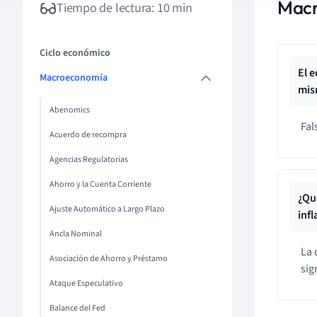
Mac
Tiempo de lectura: 10 min
Ciclo económico
El 
Macroeconomía
mism
Abenomics
Fal
Acuerdo de recompra
Agencias Regulatorias
Ahorro y la Cuenta Corriente
¿Qu
Ajuste Automático a Largo Plazo
infl
Ancla Nominal
La 
Asociación de Ahorro y Préstamo
sig
Ataque Especulativo
Balance del Fed