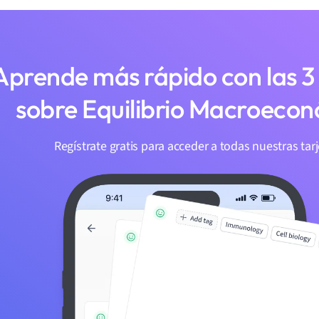
Aprende más rápido con las 3 
sobre Equilibrio Macroeco
Regístrate gratis para acceder a todas nuestras tarj