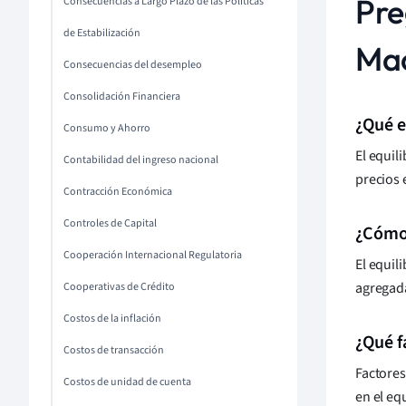
Pre
Consecuencias a Largo Plazo de las Políticas
de Estabilización
Ma
Consecuencias del desempleo
Consolidación Financiera
¿Qué e
Consumo y Ahorro
El equil
Contabilidad del ingreso nacional
precios 
Contracción Económica
Controles de Capital
¿Cómo 
Cooperación Internacional Regulatoria
El equil
agregad
Cooperativas de Crédito
Costos de la inflación
¿Qué f
Costos de transacción
Factores
Costos de unidad de cuenta
en el eq