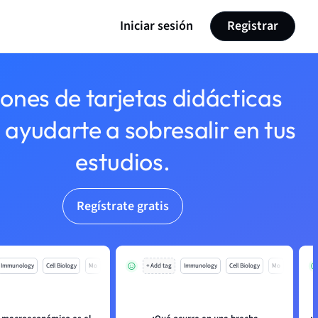
Iniciar sesión
Registrar
lones de tarjetas didácticas
 ayudarte a sobresalir en tus
estudios.
Regístrate gratis
Immunology
Cell Biology
Mo
+ Add tag
Immunology
Cell Biology
Mo