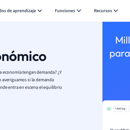
Generar tarjetas de aprendizaje
Resumir página
dos de aprendizaje
Funciones
Recursos
Mil
onómico
para
una economía tengan demanda? ¿Y
o averiguamos si la demanda
nde entra en escena el equilibrio
+ Add tag