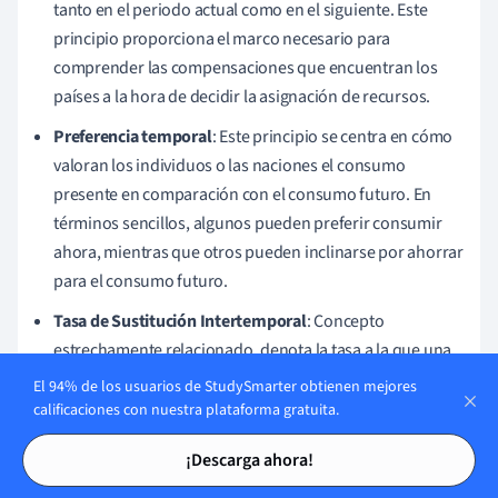
tanto en el periodo actual como en el siguiente. Este
principio proporciona el marco necesario para
comprender las compensaciones que encuentran los
países a la hora de decidir la asignación de recursos.
Preferencia temporal
: Este principio se centra en cómo
valoran los individuos o las naciones el consumo
presente en comparación con el consumo futuro. En
términos sencillos, algunos pueden preferir consumir
ahora, mientras que otros pueden inclinarse por ahorrar
para el consumo futuro.
Tasa de Sustitución Intertemporal
: Concepto
estrechamente relacionado, denota la tasa a la que una
nación está dispuesta a renunciar al consumo futuro
El 94% de los usuarios de StudySmarter obtienen mejores
para mejorar el consumo actual, permaneciendo
calificaciones con nuestra plataforma gratuita.
indiferente.
Tarjetas de estudio
Tarjetas de estudio
¡Descarga ahora!
Restricción Presupuestaria
Intertemporal: Engloba el