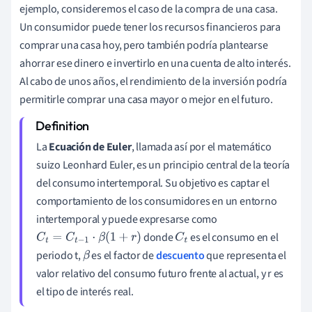
ejemplo, consideremos el caso de la compra de una casa.
Un consumidor puede tener los recursos financieros para
comprar una casa hoy, pero también podría plantearse
ahorrar ese dinero e invertirlo en una cuenta de alto interés.
Al cabo de unos años, el rendimiento de la inversión podría
permitirle comprar una casa mayor o mejor en el futuro.
La
Ecuación de Euler
, llamada así por el matemático
suizo Leonhard Euler, es un principio central de la teoría
del consumo intertemporal. Su objetivo es captar el
comportamiento de los consumidores en un entorno
intertemporal y puede expresarse como
donde
es el consumo en el
C
t
=
C
t
−
1
⋅
β
(
1
+
r
)
C
t
periodo t,
es el factor de
descuento
que representa el
β
valor relativo del consumo futuro frente al actual, y r es
el tipo de interés real.