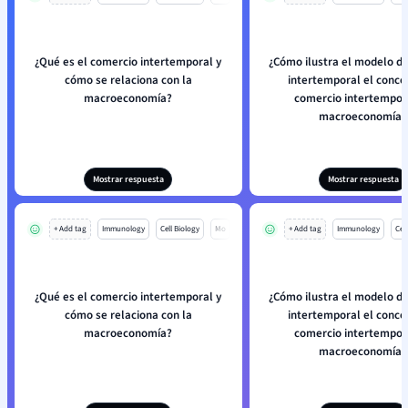
¿Qué es el comercio intertemporal y
¿Cómo ilustra el modelo d
cómo se relaciona con la
intertemporal el conce
macroeconomía?
comercio intertempor
macroeconomía?
Mostrar respuesta
Mostrar respuesta
+ Add tag
Immunology
Cell Biology
Mo
+ Add tag
Immunology
Cell
¿Qué es el comercio intertemporal y
¿Cómo ilustra el modelo d
cómo se relaciona con la
intertemporal el conce
macroeconomía?
comercio intertempor
macroeconomía?