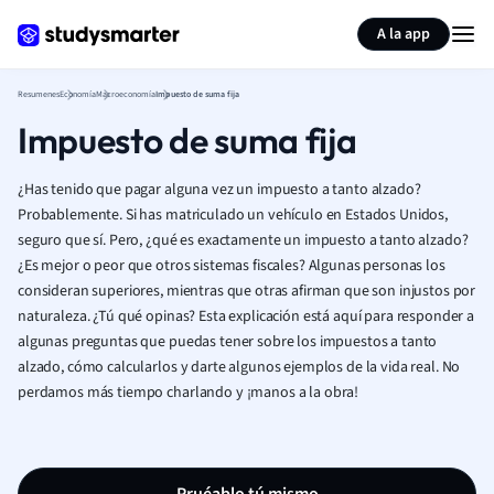
Generar tarjetas de aprendizaje
Resumir página
A la app
Resumenes
Economía
Macroeconomía
Impuesto de suma fija
Impuesto de suma fija
¿Has tenido que pagar alguna vez un impuesto a tanto alzado?
Probablemente. Si has matriculado un vehículo en Estados Unidos,
seguro que sí. Pero, ¿qué es exactamente un impuesto a tanto alzado?
¿Es mejor o peor que otros sistemas fiscales? Algunas personas los
consideran superiores, mientras que otras afirman que son injustos por
naturaleza. ¿Tú qué opinas? Esta explicación está aquí para responder a
algunas preguntas que puedas tener sobre los impuestos a tanto
alzado, cómo calcularlos y darte algunos ejemplos de la vida real. No
perdamos más tiempo charlando y ¡manos a la obra!