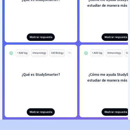
estudiar de manera más e
Mostrar respuesta
Mostrar respuesta
+ Add tag
Immunology
Cell Biology
Mo
+ Add tag
Immunology
Cell
¿Qué es StudySmarter?
¿Cómo me ayuda StudySm
estudiar de manera más e
Mostrar respuesta
Mostrar respuesta