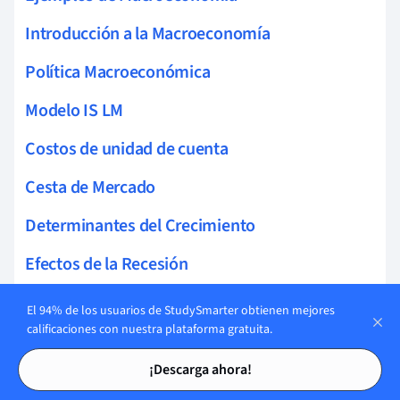
Introducción a la Macroeconomía
Política Macroeconómica
Modelo IS LM
Costos de unidad de cuenta
Cesta de Mercado
Determinantes del Crecimiento
Efectos de la Recesión
Función de consumo
El 94% de los usuarios de StudySmarter obtienen mejores
calificaciones con nuestra plataforma gratuita.
Mercados Financieros y Instrumentos
Tarjetas de estudio
Tarjetas de estudio
¡Descarga ahora!
Impuestos del Reino Unido