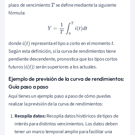
plazo de vencimiento
se define mediante la siguiente
T
fórmula:
Y
=
1
T
∫
0
T
i
(
t
)
d
t
donde
representa el tipo a corto en el momento
.
i
(
t
)
t
Según esta definición, si la curva de rendimientos tiene
pendiente descendente, pronostica que los tipos cortos
futuros (
) serán superiores a los actuales.
i
(
t
)
Ejemplo de previsión de la curva de rendimientos:
Guía paso a paso
Aquí tienes un ejemplo paso a paso de cómo puedes
realizar la previsión de la curva de rendimientos:
Recopila datos:
Recopila datos históricos de tipos de
interés para distintos vencimientos. Los datos deben
tener un marco temporal amplio para facilitar una