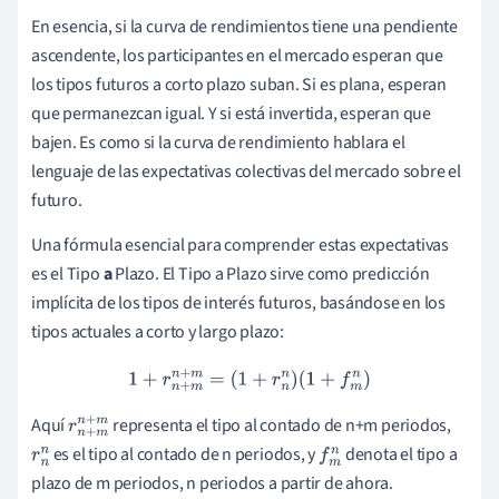
En esencia, si la curva de rendimientos tiene una pendiente
ascendente, los participantes en el mercado esperan que
los tipos futuros a corto plazo suban. Si es plana, esperan
que permanezcan igual. Y si está invertida, esperan que
bajen. Es como si la curva de rendimiento hablara el
lenguaje de las expectativas colectivas del mercado sobre el
futuro.
Una fórmula esencial para comprender estas expectativas
es el Tipo
a
Plazo. El Tipo a Plazo sirve como predicción
implícita de los tipos de interés futuros, basándose en los
tipos actuales a corto y largo plazo:
1
+
r
n
+
m
n
+
m
=
(
1
+
r
n
n
)
(
1
+
f
m
n
)
Aquí
representa el tipo al contado de n+m periodos,
r
n
+
m
es el tipo al contado de n periodos, y
denota el tipo a
r
n
n
+
m
f
m
plazo de m periodos, n periodos a partir de ahora.
n
n