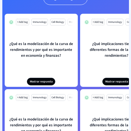
+ Add tag
Immunology
Cell Biology
Mo
+ Add tag
Immunology
Cell
¿Qué es la modelización de la curva de
¿Qué implicaciones tien
rendimientos y por qué es importante
diferentes formas de la 
en economía y finanzas?
rendimientos?
Mostrar respuesta
Mostrar respuesta
+ Add tag
Immunology
Cell Biology
Mo
+ Add tag
Immunology
Cell
¿Qué es la modelización de la curva de
¿Qué implicaciones tien
rendimientos y por qué es importante
diferentes formas de la 