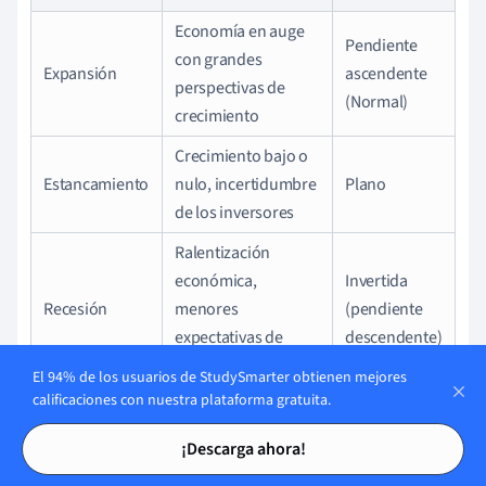
Economía en auge
Pendiente
con grandes
Expansión
ascendente
perspectivas de
(Normal)
crecimiento
Crecimiento bajo o
Estancamiento
nulo, incertidumbre
Plano
de los inversores
Ralentización
económica,
Invertida
Recesión
menores
(pendiente
expectativas de
descendente)
inflación futura
El 94% de los usuarios de StudySmarter obtienen mejores
calificaciones con nuestra plataforma gratuita.
Como faro de las expectativas futuras, la curva de
Tarjetas de estudio
Tarjetas de estudio
rendimientos desempeña, por tanto, un papel crucial en
¡Descarga ahora!
diversas circunstancias económicas, guiando a los