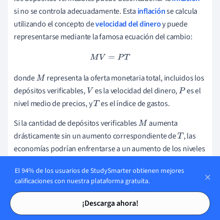
si no se controla adecuadamente. Esta
inflación
se calcula
utilizando el concepto de
velocidad del dinero
y puede
representarse mediante la famosa ecuación del cambio:
M
V
=
P
T
donde
representa la oferta monetaria total, incluidos los
M
depósitos verificables,
es la velocidad del dinero,
es el
V
P
nivel medio de precios, y
es el índice de gastos.
T
Si la cantidad de depósitos verificables
aumenta
M
drásticamente sin un aumento correspondiente de
, las
T
economías podrían enfrentarse a un aumento de los niveles
de precios
, lo que provocaría inflación. Así pues,
P
El 94% de los usuarios de StudySmarter obtienen mejores
controlar los cambios en los depósitos verificables es crucial
calificaciones con nuestra plataforma gratuita.
para que los bancos centrales y los responsables de la
Tarjetas de estudio
Tarjetas de estudio
política monetaria gestionen la estabilidad y el crecimiento
¡Descarga ahora!
económicos.