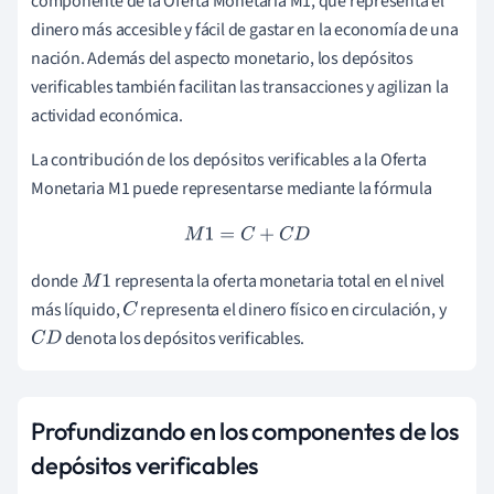
componente de la Oferta Monetaria M1, que representa el
dinero más accesible y fácil de gastar en la economía de una
nación. Además del aspecto monetario, los depósitos
verificables también facilitan las transacciones y agilizan la
actividad económica.
La contribución de los depósitos verificables a la Oferta
Monetaria M1 puede representarse mediante la fórmula
M
1
=
C
+
C
D
donde
representa la oferta monetaria total en el nivel
M
1
más líquido,
representa el dinero físico en circulación, y
C
denota los depósitos verificables.
C
D
Profundizando en los componentes de los
depósitos verificables