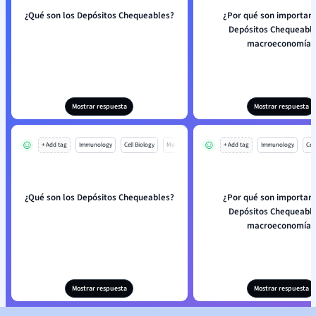
¿Qué son los Depósitos Chequeables?
¿Por qué son important
Depósitos Chequeabl
macroeconomía?
Mostrar respuesta
Mostrar respuesta
+ Add tag
Immunology
Cell Biology
Mo
+ Add tag
Immunology
Cell
¿Qué son los Depósitos Chequeables?
¿Por qué son important
Depósitos Chequeabl
macroeconomía?
Mostrar respuesta
Mostrar respuesta