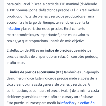
para calcular el PIB real a partir del PIB nominal (dividiendo
el PIB nominal por el deflactor de precios). El PIB real mide la
producción total de bienes y servicios producidos en una
economía a lo largo del tiempo, teniendo en cuenta la
inflación
y las variaciones de precios. En el contexto
macroeconómico, es importante fijarse en los valores
reales, ya que proporciona una visión más objetiva.
El deflactor del PIB es un
índice de precios
que mide los
precios medios de un periodo en relación con otro periodo,
el año base.
El
índice de precios al consumo
(IPC) también es un ejemplo
de número índice. Este índice de precios mide el coste de la
vida creando una cesta general de bienes y servicios. A
continuación, se compara el precio (valor) de la misma cesta
de bienes y servicios entre el año en curso y un año base.
Esto puede utilizarse para medir la
inflación
y la
deflación
.