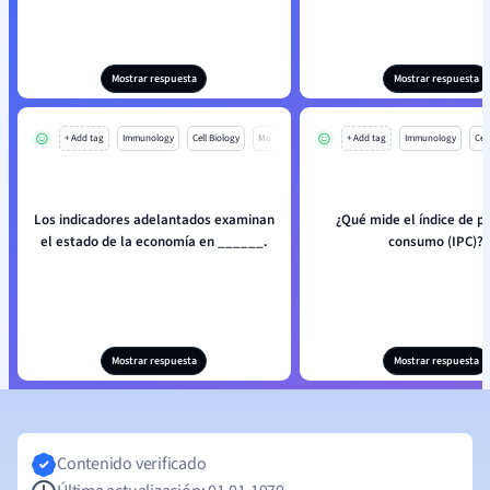
Mostrar respuesta
Mostrar respuesta
+ Add tag
Immunology
Cell Biology
Mo
+ Add tag
Immunology
Cell
Los indicadores adelantados examinan
¿Qué mide el índice de pr
el estado de la economía en ______.
consumo (IPC)?
Mostrar respuesta
Mostrar respuesta
Contenido verificado