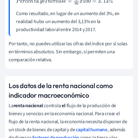
P
e
r
c
e
n
ta
g
e
I
n
c
r
e
a
s
e
=
3
96
x
100
=
3
.
13
%
Como resultado, en lugar de un aumento del 3%, en
realidad hubo un aumento del 3,13% en la
productividad laboral entre 2014 y 2017.
Por tanto, no puedes utilizar las cifras del índice por sí solas
en términos absolutos. Sin embargo, sí permiten una
comparación relativa.
Los datos de la renta nacional como
indicador macroeconómico
La
renta nacional
controla
el
flujo de la producción de
bienes y servicios en la economía nacional.
Para crear el
flujo de la renta nacional, la economía necesita disponer de
un stock de
bienes de
capital
y de
capital humano
, además
de diversos
factores de producción
como la tierra y los