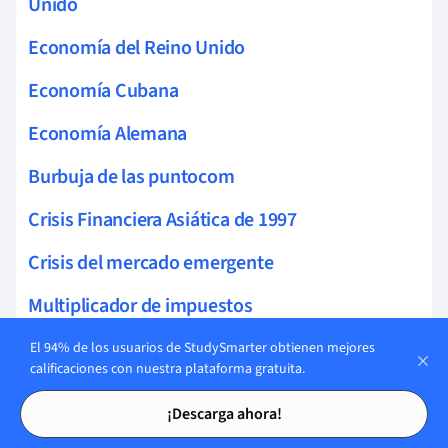
Unido
Economía del Reino Unido
Economía Cubana
Economía Alemana
Burbuja de las puntocom
Crisis Financiera Asiática de 1997
Crisis del mercado emergente
Multiplicador de impuestos
Multiplicador del Gasto
El 94% de los usuarios de StudySmarter obtienen mejores
calificaciones con nuestra plataforma gratuita.
Problemas Macroeconómicos
Tarjetas de estudio
Tarjetas de estudio
¡Descarga ahora!
Ingresos del Gobierno