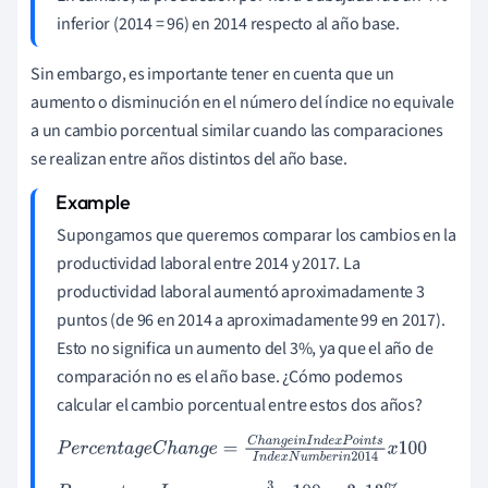
inferior (2014 = 96) en 2014 respecto al año base.
Sin embargo, es importante tener en cuenta que un
aumento o disminución en el número del índice no equivale
a un cambio porcentual similar cuando las comparaciones
se realizan entre años distintos del año base.
Supongamos que queremos comparar los cambios en la
productividad laboral entre 2014 y 2017. La
productividad laboral aumentó aproximadamente 3
puntos (de 96 en 2014 a aproximadamente 99 en 2017).
Esto no significa un aumento del 3%, ya que el año de
comparación no es el año base. ¿Cómo podemos
calcular el cambio porcentual entre estos dos años?
P
e
r
c
e
n
t
a
g
e
C
h
a
n
g
e
=
C
h
a
n
g
e
i
n
I
n
d
e
x
P
o
i
n
t
s
I
n
d
e
x
N
u
m
b
e
r
i
n
2014
x
100