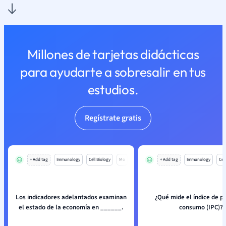
Millones de tarjetas didácticas
para ayudarte a sobresalir en tus
estudios.
Regístrate gratis
+ Add tag
Immunology
Cell Biology
Mo
+ Add tag
Immunology
Cell
Los indicadores adelantados examinan
¿Qué mide el índice de pr
el estado de la economía en ______.
consumo (IPC)?