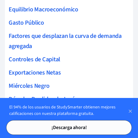
Equilibrio Macroeconómico
Gasto Público
Factores que desplazan la curva de demanda
agregada
Controles de Capital
Exportaciones Netas
Miércoles Negro
Décadas Perdidas de Japón
El 94% de los usuarios de StudySmarter obtienen mejores
Banca en línea
calificaciones con nuestra plataforma gratuita.
Tarjetas de estudio
Tarjetas de estudio
Transacciones emparejadas
¡Descarga ahora!