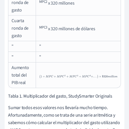
MPC2
ronda de
x 320 millones
gasto
Cuarta
MPC3
ronda de
x 320 millones de dólares
gasto
"
"
"
"
Aumento
total del
(
1
+
M
P
C
+
M
P
C
2
+
M
P
C
3
+
M
P
C
4
+
.
.
.
)
×
$
320
m
i
l
l
i
o
n
PIB real
Tabla 1. Multiplicador del gasto, StudySmarter Originals
Sumar todos esos valores nos llevaría mucho tiempo.
Afortunadamente, como se trata de una serie aritmética y
sabemos cómo calcular el multiplicador del gasto utilizando