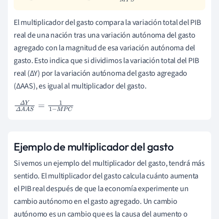
El multiplicador del gasto compara la variación total del PIB
real de una nación tras una variación autónoma del gasto
agregado con la magnitud de esa variación autónoma del
gasto. Esto indica que si dividimos la variación total del PIB
real (ΔY) por la variación autónoma del gasto agregado
(ΔAAS), es igual al multiplicador del gasto.
Δ
Y
Δ
A
A
S
=
1
1
-
M
P
C
Ejemplo de multiplicador del gasto
Si vemos un ejemplo del multiplicador del gasto, tendrá más
sentido. El multiplicador del gasto calcula cuánto aumenta
el PIB real después de que la economía experimente un
cambio autónomo en el gasto agregado. Un cambio
autónomo es un cambio que es la causa del aumento o