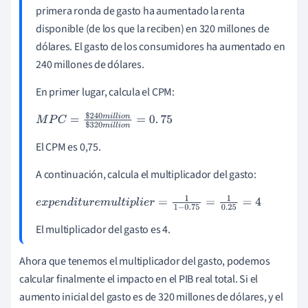
primera ronda de gasto ha aumentado la renta
disponible (de los que la reciben) en 320 millones de
dólares. El gasto de los consumidores ha aumentado en
240 millones de dólares.
En primer lugar, calcula el CPM:
M
P
C
=
$
240
m
i
l
l
i
o
n
$
320
m
i
l
l
i
o
n
=
0
.
75
El CPM es 0,75.
A continuación, calcula el multiplicador del gasto:
e
x
p
e
n
d
i
t
u
r
e
m
u
l
t
i
p
l
i
e
r
=
1
1
-
0
.
75
=
1
0
.
25
=
4
El multiplicador del gasto es 4.
Ahora que tenemos el multiplicador del gasto, podemos
calcular finalmente el impacto en el PIB real total. Si el
aumento inicial del gasto es de 320 millones de dólares, y el