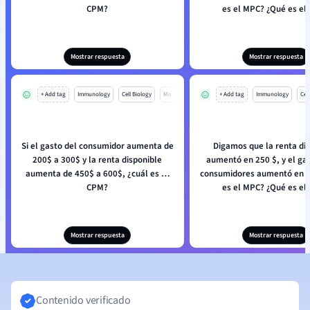
CPM?
es el MPC? ¿Qué es el
Mostrar respuesta
Mostrar respuesta
+ Add tag
Immunology
Cell Biology
Mo
+ Add tag
Immunology
Cell
Si el gasto del consumidor aumenta de
Digamos que la renta di
200$ a 300$ y la renta disponible
aumentó en 250 $, y el gas
aumenta de 450$ a 600$, ¿cuál es el
consumidores aumentó en 2
CPM?
es el MPC? ¿Qué es el
Mostrar respuesta
Mostrar respuesta
Contenido verificado