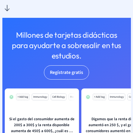
Millones de tarjetas didácticas
para ayudarte a sobresalir en tus
estudios.
Regístrate gratis
+ Add tag
Immunology
Cell Biology
Mo
+ Add tag
Immunology
Cell
Si el gasto del consumidor aumenta de
Digamos que la renta di
200$ a 300$ y la renta disponible
aumentó en 250 $, y el gas
aumenta de 450$ a 600$, ¿cuál es el
consumidores aumentó en 2