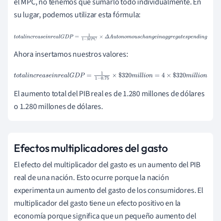
el MPC, no tenemos que sumarlo todo individualmente. En
su lugar, podemos utilizar esta fórmula:
t
o
t
a
l
i
n
c
r
e
a
s
e
i
n
r
e
a
l
G
D
P
=
1
1
-
M
P
C
×
Δ
A
u
t
o
n
o
m
o
u
s
c
h
a
n
g
e
i
n
a
g
g
r
e
g
a
t
e
s
p
e
n
d
i
n
g
Ahora insertamos nuestros valores:
t
o
t
a
l
i
n
c
r
e
a
s
e
i
n
r
e
a
l
G
D
P
=
1
1
-
0
.
75
×
$
320
m
i
l
l
i
o
n
=
4
×
$
320
m
i
l
l
i
o
n
El aumento total del PIB real es de 1.280 millones de dólares
o 1.280 millones de dólares.
Efectos multiplicadores del gasto
El efecto del multiplicador del gasto es un aumento del PIB
real de una nación. Esto ocurre porque la nación
experimenta un aumento del gasto de los consumidores. El
multiplicador del gasto tiene un efecto positivo en la
economía porque significa que un pequeño aumento del