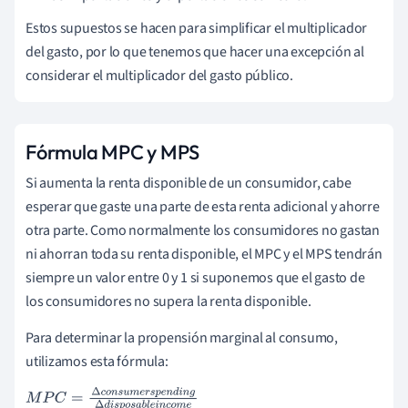
Estos supuestos se hacen para simplificar el multiplicador
del gasto, por lo que tenemos que hacer una excepción al
considerar el multiplicador del gasto público.
Fórmula MPC y MPS
Si aumenta la renta disponible de un consumidor, cabe
esperar que gaste una parte de esta renta adicional y ahorre
otra parte. Como normalmente los consumidores no gastan
ni ahorran toda su renta disponible, el MPC y el MPS tendrán
siempre un valor entre 0 y 1 si suponemos que el gasto de
los consumidores no supera la renta disponible.
Para determinar la propensión marginal al consumo,
utilizamos esta fórmula:
M
P
C
=
∆
c
o
n
s
u
m
e
r
s
p
e
n
d
i
n
g
∆