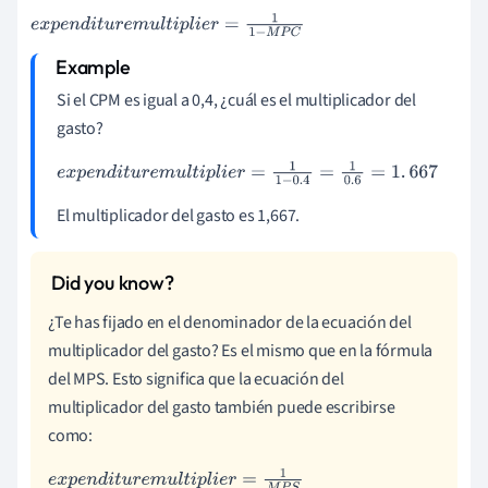
e
x
p
e
n
d
i
t
u
r
e
m
u
l
t
i
p
l
i
e
r
=
1
1
-
M
P
C
Si el CPM es igual a 0,4, ¿cuál es el multiplicador del
gasto?
e
x
p
e
n
d
i
t
u
r
e
m
u
l
t
i
p
l
i
e
r
=
1
1
-
0
.
4
=
1
0
.
6
=
1
.
667
El multiplicador del gasto es 1,667.
¿Te has fijado en el denominador de la ecuación del
multiplicador del gasto? Es el mismo que en la fórmula
del MPS. Esto significa que la ecuación del
multiplicador del gasto también puede escribirse
como:
e
x
p
e
n
d
i
t
u
r
e
m
u
l
t
i
p
l
i
e
r
=
1
M
P
S