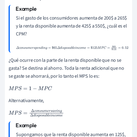
d
i
s
p
o
s
a
b
l
e
i
n
c
o
m
e
Si el gasto de los consumidores aumenta de 200$ a 265$
y la renta disponible aumenta de 425$ a 550$, ¿cuál es el
CPM?
Δ
c
o
n
s
u
m
e
r
s
p
e
n
d
i
n
g
=
$
65
Δ
d
i
s
p
o
s
a
b
l
e
i
n
c
o
m
e
=
$
125
M
P
C
=
$
65
$
125
=
0
.
52
¿Qué ocurre con la parte de la renta disponible que no se
gasta? Se destina al ahorro. Toda la renta adicional que no
se gaste se ahorrará, por lo tanto el MPS lo es:
M
P
S
=
1
-
M
P
C
Alternativamente,
M
P
S
=
∆
c
o
n
s
u
m
e
r
s
a
v
i
n
g
∆
d
i
s
p
o
s
a
b
l
e
i
n
c
o
m
e
Supongamos que la renta disponible aumenta en 125$,