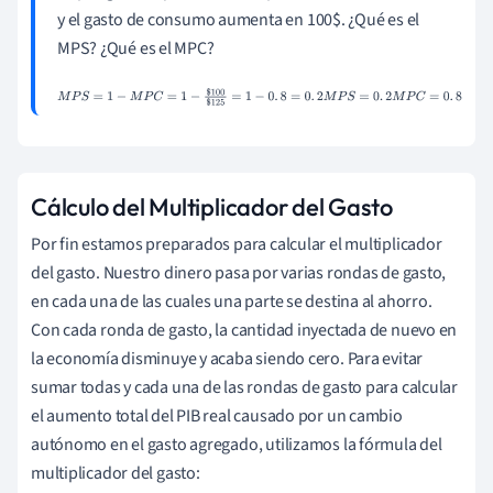
y el gasto de consumo aumenta en 100$. ¿Qué es el
MPS? ¿Qué es el MPC?
M
P
S
=
1
-
M
P
C
=
1
-
$
100
$
125
=
1
-
0
.
8
=
0
.
2
M
P
S
=
0
.
2
M
P
C
=
0
.
8
Cálculo del Multiplicador del Gasto
Por fin estamos preparados para calcular el multiplicador
del gasto. Nuestro dinero pasa por varias rondas de gasto,
en cada una de las cuales una parte se destina al ahorro.
Con cada ronda de gasto, la cantidad inyectada de nuevo en
la economía disminuye y acaba siendo cero. Para evitar
sumar todas y cada una de las rondas de gasto para calcular
el aumento total del PIB real causado por un cambio
autónomo en el gasto agregado, utilizamos la fórmula del
multiplicador del gasto: