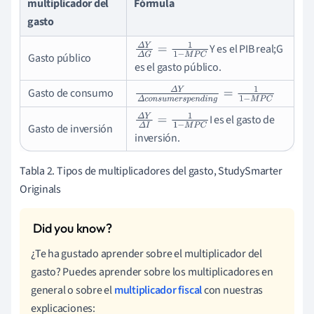
multiplicador del
Fórmula
gasto
Y es el PIB real;G
Δ
Y
Δ
G
=
1
1
-
M
P
C
Gasto público
es el gasto público.
Gasto de consumo
Δ
Y
Δ
c
o
n
s
u
m
e
r
s
p
e
n
d
i
n
g
=
1
1
-
M
P
C
I es el gasto de
Δ
Y
Δ
I
=
1
1
-
M
P
C
Gasto de inversión
inversión.
Tabla 2. Tipos de multiplicadores del gasto, StudySmarter
Originals
¿Te ha gustado aprender sobre el multiplicador del
gasto? Puedes aprender sobre los multiplicadores en
general o sobre el
multiplicador fiscal
con nuestras
explicaciones: