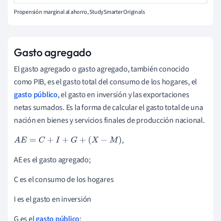
Propensión marginal al ahorro, StudySmarter Originals
Gasto agregado
El gasto agregado o gasto agregado, también conocido
como PIB, es el gasto total del consumo de los hogares, el
gasto público
, el gasto en inversión y las exportaciones
netas sumados. Es la forma de calcular el gasto total de una
nación en bienes y servicios finales de producción nacional.
,
A
E
=
C
+
I
+
G
+
(
X
-
M
)
AE es el gasto agregado;
C es el consumo de los hogares
I es el gasto en inversión
G es el
gasto público
;