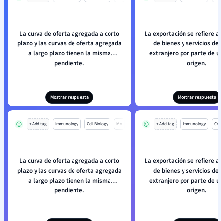
La curva de oferta agregada a corto
La exportación se refiere a
plazo y las curvas de oferta agregada
de bienes y servicios de 
a largo plazo tienen la misma
extranjero por parte de u
pendiente.
origen.
Mostrar respuesta
Mostrar respuesta
+ Add tag
Immunology
Cell Biology
Mo
+ Add tag
Immunology
Cell
La curva de oferta agregada a corto
La exportación se refiere a
plazo y las curvas de oferta agregada
de bienes y servicios de 
a largo plazo tienen la misma
extranjero por parte de u
pendiente.
origen.