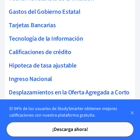
Gastos del Gobierno Estatal
Tarjetas Bancarias
Tecnología de la Información
Calificaciones de crédito
Hipoteca de tasa ajustable
Ingreso Nacional
Desplazamientos en la Oferta Agregada a Corto
Plazo
El 94% de los usuarios de StudySmarter obtienen mejores
Mercado de Capitales Internacional
calificaciones con nuestra plataforma gratuita.
Tarjetas de estudio
Tarjetas de estudio
Desplazamientos en la Oferta Agregada a Largo
¡Descarga ahora!