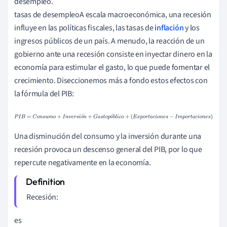
desempleo.
tasas de desempleoA escala macroeconómica, una recesión
influye en las políticas fiscales, las tasas de
inflación
y los
ingresos públicos de un país. A menudo, la reacción de un
gobierno ante una recesión consiste en inyectar dinero en la
economía para estimular el gasto, lo que puede fomentar el
crecimiento. Diseccionemos más a fondo estos efectos con
la fórmula del PIB:
P
I
B
=
C
o
n
s
u
m
o
+
I
n
v
e
r
s
i
ó
n
+
G
a
s
t
o
p
ú
b
l
i
c
o
+
ó
ú
(
E
x
p
o
r
t
a
c
i
o
n
e
s
−
I
m
p
o
r
t
a
c
i
o
n
e
s
)
Una disminución del consumo y la inversión durante una
recesión provoca un descenso general del PIB, por lo que
repercute negativamente en la economía.
Recesión:
es