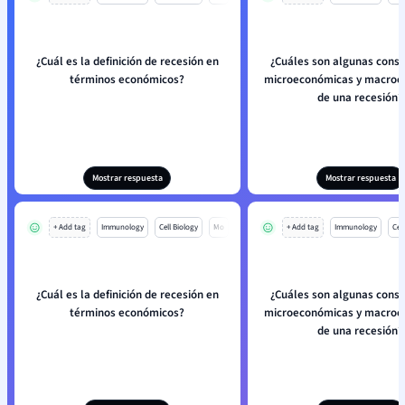
¿Cuál es la definición de recesión en
¿Cuáles son algunas cons
términos económicos?
microeconómicas y macroe
de una recesión?
Mostrar respuesta
Mostrar respuesta
+ Add tag
Immunology
Cell Biology
Mo
+ Add tag
Immunology
Cell
¿Cuál es la definición de recesión en
¿Cuáles son algunas cons
términos económicos?
microeconómicas y macroe
de una recesión?