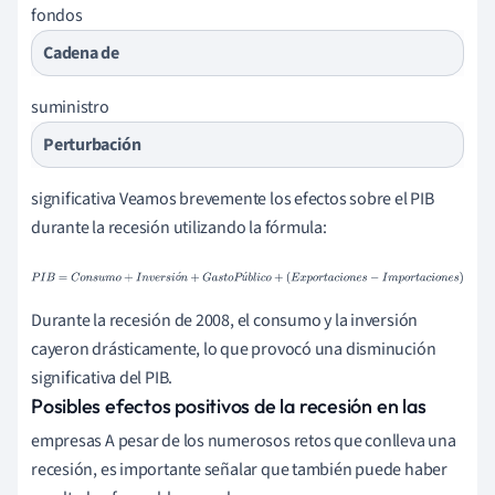
fondos
Cadena de
suministro
Perturbación
significativa Veamos brevemente los efectos sobre el PIB
durante la recesión utilizando la fórmula:
P
I
B
=
C
o
n
s
u
m
o
+
I
n
v
e
r
s
i
ó
n
+
G
a
s
t
o
P
ú
b
l
i
c
o
+
ó
ú
(
E
x
p
o
r
t
a
c
i
o
n
e
s
−
I
m
p
o
r
t
a
c
i
o
n
e
s
)
Durante la recesión de 2008, el consumo y la inversión
cayeron drásticamente, lo que provocó una disminución
significativa del PIB.
Posibles efectos positivos de la recesión en las
empresas A pesar de los numerosos retos que conlleva una
recesión, es importante señalar que también puede haber