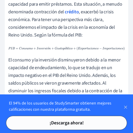
capacidad para emitir préstamos. Esta situación, a menudo
denominada contracción del
crédito
, exacerbó la crisis
económica. Para tener una perspectiva más clara,
consideremos el impacto de la crisis en la economía del
Reino Unido. Según la fórmula del PIB:
P
I
B
=
C
o
n
s
u
m
o
+
I
n
v
e
r
s
i
ó
n
+
G
a
s
t
o
p
ú
b
l
i
c
o
+
ó
ú
(
E
x
p
o
r
t
a
c
i
o
n
e
s
−
I
m
p
o
r
t
a
c
i
o
n
e
s
)
El consumo y la inversión disminuyeron debido a la menor
capacidad de endeudamiento, lo que se tradujo en un
impacto negativo en el PIB del Reino Unido. Además, los
saldos públicos se vieron gravemente afectados. Al
disminuir los ingresos fiscales debido a la contracción de la
economía, aumentó la deuda pública. Esto se debió
El 94% de los usuarios de StudySmarter obtienen mejores
principalmente al aumento del
gasto público
destinado a
calificaciones con nuestra plataforma gratuita.
estimular la economía y a los numerosos rescates
Tarjetas de estudio
Tarjetas de estudio
bancarios. El aumento de las tasas de desempleo sacudió la
¡Descarga ahora!
economía. A medida que las empresas pasaban apuros y se