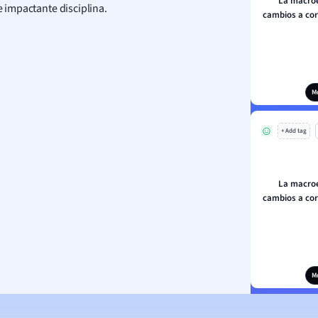
La macroe
e impactante disciplina.
cambios a cor
M
+ Add tag
La macroe
cambios a cor
M