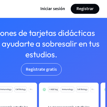
Iniciar sesión
Registrar
lones de tarjetas didácticas
 ayudarte a sobresalir en tus
estudios.
Regístrate gratis
Immunology
Cell Biology
Mo
+ Add tag
Immunology
Cell Biology
Mo