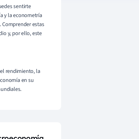
uedes sentirte
a y la econometría
a. Comprender estas
o y, por ello, este
l rendimiento, la
 economía en su
mundiales.
acroeconomía