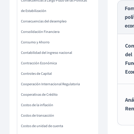
Consecuencias a Largo Plazo de las Políticas
For
de Estabilización
polí
Consecuencias del desempleo
eco
Consolidación Financiera
Consumo y Ahorro
Com
Contabilidad del ingreso nacional
del
Fun
Contracción Económica
Eco
Controles de Capital
Cooperación Internacional Regulatoria
Cooperativas de Crédito
Anál
Costos de la inflación
Ren
Costos de transacción
Costos de unidad de cuenta