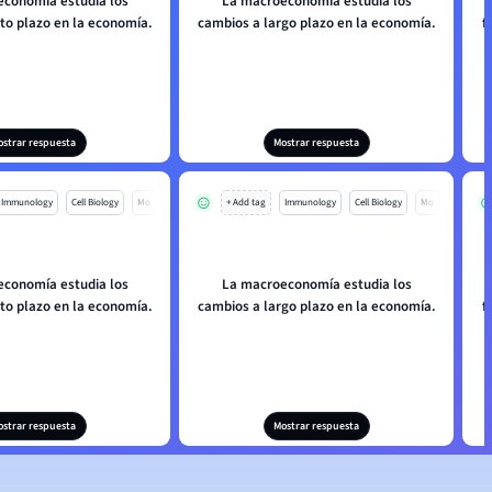
conomía estudia los
La macroeconomía estudia los
L
to plazo en la economía.
cambios a largo plazo en la economía.
f
ostrar respuesta
Mostrar respuesta
Immunology
Cell Biology
Mo
+ Add tag
Immunology
Cell Biology
Mo
conomía estudia los
La macroeconomía estudia los
L
to plazo en la economía.
cambios a largo plazo en la economía.
f
ostrar respuesta
Mostrar respuesta