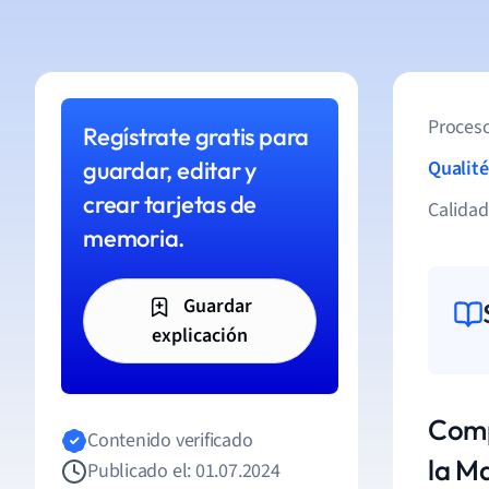
Proceso
Regístrate gratis para
guardar, editar y
Qualité
crear tarjetas de
Calida
memoria.
Guardar
explicación
Comp
Contenido verificado
la M
Publicado el: 01.07.2024