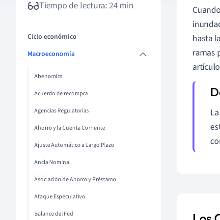
Tiempo de lectura: 24 min
Cuando 
inundad
Ciclo económico
hasta l
ramas p
Macroeconomía
artícul
Abenomics
Acuerdo de recompra
Agencias Regulatorias
La
es
Ahorro y la Cuenta Corriente
co
Ajuste Automático a Largo Plazo
Ancla Nominal
Asociación de Ahorro y Préstamo
Ataque Especulativo
Balance del Fed
Los 