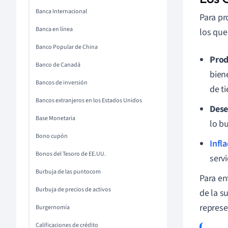
Banca Internacional
Para pr
Banca en línea
los que
Banco Popular de China
Prod
Banco de Canadá
bien
Bancos de inversión
de t
Bancos extranjeros en los Estados Unidos
Des
Base Monetaria
lo b
Bono cupón
Infl
Bonos del Tesoro de EE.UU.
serv
Burbuja de las puntocom
Para en
Burbuja de precios de activos
de la s
represe
Burgernomía
Calificaciones de crédito