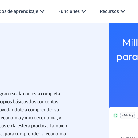
Generar tarjetas de aprendizaje
Resumir página
dos de aprendizaje
Funciones
Recursos
Mil
para
gran escala con esta completa
ncipios básicos, los conceptos
l, ayudándote a comprender su
+ Add tag
roeconomía y microeconomía, y
os en la esfera práctica. También
tal para comprender la economía