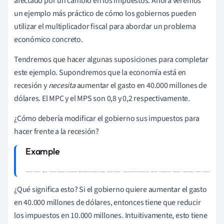
afectado por un cambio en los impuestos. Ahora veremos
un ejemplo más práctico de cómo los gobiernos pueden
utilizar el multiplicador fiscal para abordar un problema
económico concreto.
Tendremos que hacer algunas suposiciones para completar
este ejemplo. Supondremos que la economía está en
recesión y
necesita
aumentar el gasto en 40.000 millones de
dólares. El MPC y el MPS son 0,8 y 0,2 respectivamente.
¿Cómo debería modificar el gobierno sus impuestos para
hacer frente a la recesión?
W
h
a
t
w
e
k
n
o
w
:
T
a
x
M
u
l
t
i
p
l
i
e
r
=
–
M
P
C
M
P
S
G
D
P
=
C
h
a
n
g
e
i
n
T
a
x
e
s
×
T
a
x
M
u
l
t
i
p
l
i
e
r
G
o
v
e
r
n
m
e
n
¿Qué significa esto? Si el gobierno quiere aumentar el gasto
t
S
p
e
n
d
i
n
g
G
o
a
l
=
$
40
b
i
l
l
i
o
n
S
u
b
s
t
i
t
u
t
e
f
o
r
T
a
x
M
u
l
t
i
p
l
i
e
r
:
T
a
en 40.000 millones de dólares, entonces tiene que reducir
x
M
u
l
t
i
p
l
i
e
r
=
–
.
8
.
2
C
a
l
c
u
l
a
t
e
:
T
a
x
M
u
l
t
i
p
l
i
e
r
=
–
los impuestos en 10.000 millones. Intuitivamente, esto tiene
4
C
a
l
c
u
l
a
t
e
f
o
r
C
h
a
n
g
e
i
n
T
a
x
e
s
f
r
o
m
t
h
e
f
o
r
m
u
l
a
:
G
D
P
=
C
h
a
n