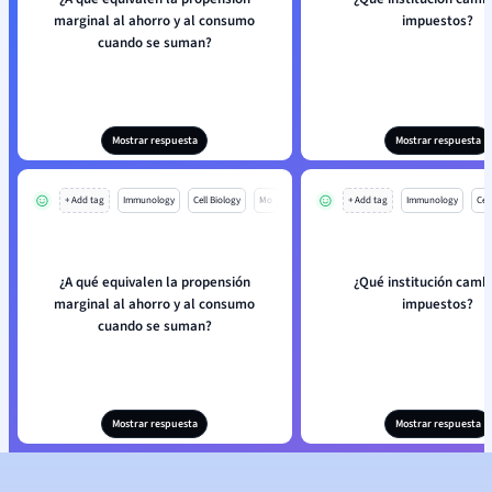
marginal al ahorro y al consumo
impuestos?
cuando se suman?
Mostrar respuesta
Mostrar respuesta
+ Add tag
Immunology
Cell Biology
Mo
+ Add tag
Immunology
Cell
¿A qué equivalen la propensión
¿Qué institución cambi
marginal al ahorro y al consumo
impuestos?
cuando se suman?
Mostrar respuesta
Mostrar respuesta