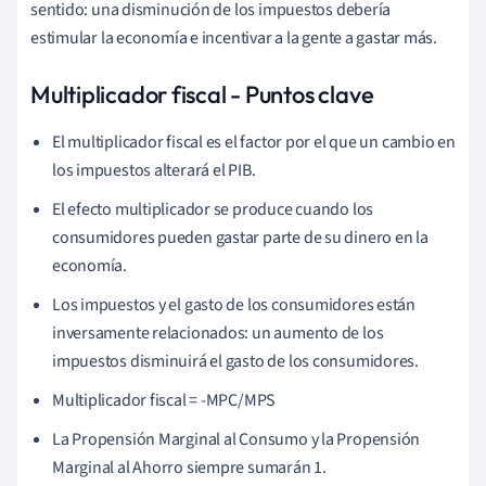
sentido: una disminución de los impuestos debería
g
e
i
n
T
a
x
e
s
×
T
a
x
M
u
l
t
i
p
l
i
e
r
$
40
B
i
l
l
i
o
n
=
C
h
a
n
g
e
i
n
T
a
x
e
s
×
(
-
4
)
estimular la economía e incentivar a la gente a gastar más.
D
i
v
i
d
e
b
o
t
h
s
i
d
e
s
b
y
(
-
4
)
:
–
$
10
b
i
l
l
i
o
n
=
C
h
a
n
g
e
i
n
T
a
x
e
s
Multiplicador fiscal - Puntos clave
El multiplicador fiscal es el factor por el que un cambio en
los impuestos alterará el PIB.
El efecto multiplicador se produce cuando los
consumidores pueden gastar parte de su dinero en la
economía.
Los impuestos y el gasto de los consumidores están
inversamente relacionados: un aumento de los
impuestos disminuirá el gasto de los consumidores.
Multiplicador fiscal = -MPC/MPS
La Propensión Marginal al Consumo y la Propensión
Marginal al Ahorro siempre sumarán 1.