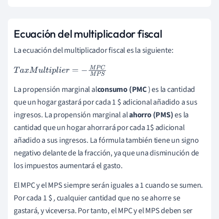
Ecuación del multiplicador fiscal
La ecuación del multiplicador fiscal es la siguiente:
T
a
x
M
u
l
t
i
p
l
i
e
r
=
-
M
P
C
M
P
S
La propensión marginal al
consumo (PMC
) es la cantidad
que un hogar gastará por cada 1 $ adicional añadido a sus
ingresos. La propensión marginal al
ahorro (PMS)
es la
cantidad que un hogar ahorrará por cada 1$ adicional
añadido a sus ingresos. La fórmula también tiene un signo
negativo delante de la fracción, ya que una disminución de
los impuestos aumentará el gasto.
El MPC y el MPS siempre serán iguales a 1 cuando se sumen.
Por cada 1 $
,
cualquier cantidad que no se ahorre se
gastará, y viceversa. Por tanto, el MPC y el MPS deben ser