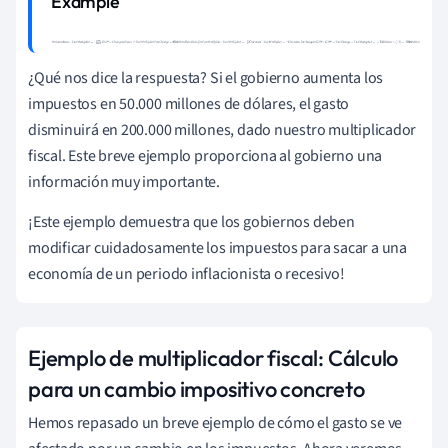
W
h
a
t
w
e
k
n
o
w
:
T
a
x
M
u
l
t
i
p
l
i
e
r
=
–
M
P
C
M
P
S
G
D
P
=
C
h
a
n
g
e
i
n
T
a
x
e
s
×
T
a
x
M
u
l
t
i
p
l
i
e
r
T
a
x
C
h
a
n
g
e
=
¿Qué nos dice la respuesta? Si el gobierno aumenta los
$
50
b
i
l
l
i
o
n
S
u
b
s
t
i
t
u
t
e
f
o
r
T
a
x
M
u
l
t
i
p
l
i
e
r
:
T
a
x
M
u
l
t
i
p
l
i
e
r
=
–
.
8
.
2
impuestos en 50.000 millones de dólares, el gasto
C
a
l
c
u
l
a
t
e
:
T
a
x
M
u
l
t
i
p
l
i
e
r
=
–
disminuirá en 200.000 millones, dado nuestro multiplicador
4
C
a
l
c
u
l
a
t
e
f
o
r
c
h
a
n
g
e
i
n
G
D
P
:
G
D
P
=
T
a
x
C
h
a
n
g
e
×
T
a
x
M
u
l
t
i
p
l
i
fiscal. Este breve ejemplo proporciona al gobierno una
e
r
=
=
$
50
b
i
l
l
i
o
n
×
(
–
4
)
=
–
$
200
b
i
l
l
i
o
n
información muy importante.
¡Este ejemplo demuestra que los gobiernos deben
modificar cuidadosamente los impuestos para sacar a una
economía de un periodo inflacionista o recesivo!
Ejemplo de multiplicador fiscal: Cálculo
para un cambio impositivo concreto
Hemos repasado un breve ejemplo de cómo el gasto se ve