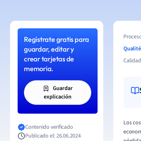
Proceso
Regístrate gratis para
guardar, editar y
Qualité
crear tarjetas de
Calida
memoria.
Guardar
explicación
Los cos
Contenido verificado
econom
Publicado el: 26.06.2024
pérdida