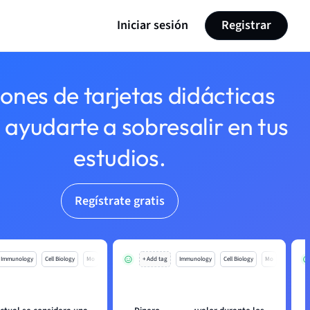
Iniciar sesión
Registrar
lones de tarjetas didácticas
 ayudarte a sobresalir en tus
estudios.
Regístrate gratis
Immunology
Cell Biology
Mo
+ Add tag
Immunology
Cell Biology
Mo