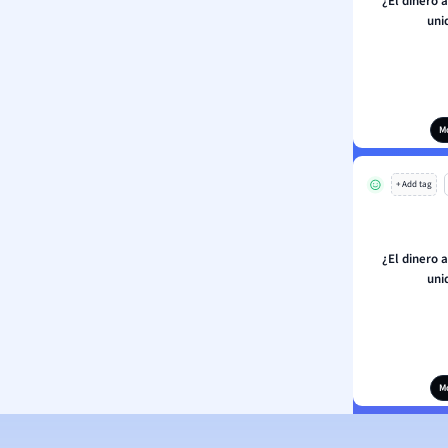
¿El dinero 
uni
M
+ Add tag
¿El dinero 
uni
M