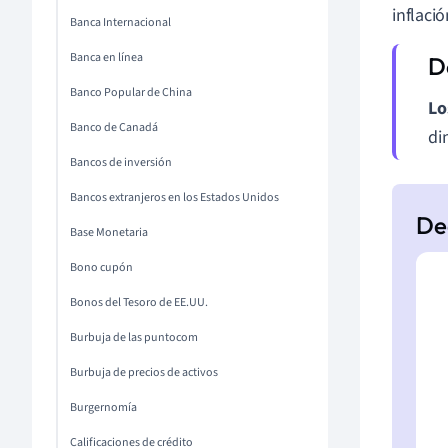
inflació
Banca Internacional
Banca en línea
Banco Popular de China
Lo
Banco de Canadá
di
Bancos de inversión
Bancos extranjeros en los Estados Unidos
Base Monetaria
Bono cupón
Bonos del Tesoro de EE.UU.
Burbuja de las puntocom
Burbuja de precios de activos
Burgernomía
Calificaciones de crédito