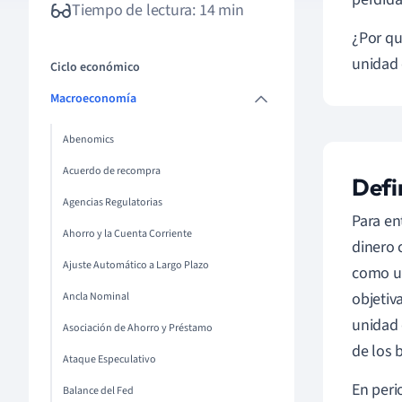
Tiempo de lectura: 14 min
¿Por qu
unidad 
Ciclo económico
Macroeconomía
Abenomics
Acuerdo de recompra
Defi
Agencias Regulatorias
Para en
Ahorro y la Cuenta Corriente
dinero 
Ajuste Automático a Largo Plazo
como un
objetiva
Ancla Nominal
unidad 
Asociación de Ahorro y Préstamo
de los 
Ataque Especulativo
En perio
Balance del Fed