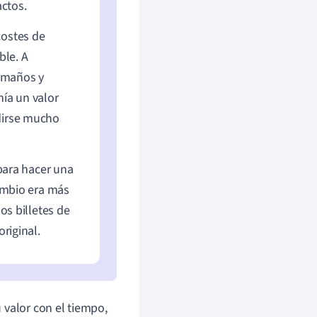
actos.
costes de
ble. A
tamaños y
ía un valor
dirse mucho
 para hacer una
cambio era más
os billetes de
riginal.
 valor con el tiempo,