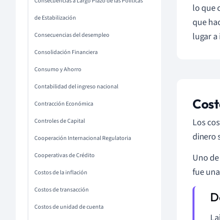
Consecuencias a Largo Plazo de las Políticas
lo que 
de Estabilización
que hac
lugar a
Consecuencias del desempleo
Consolidación Financiera
Consumo y Ahorro
Contabilidad del ingreso nacional
Cost
Contracción Económica
Los cos
Controles de Capital
dinero 
Cooperación Internacional Regulatoria
Cooperativas de Crédito
Uno de 
fue una
Costos de la inflación
Costos de transacción
Costos de unidad de cuenta
La