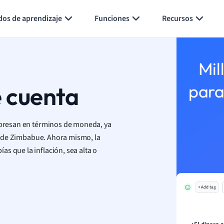
Generar tarjetas de aprendizaje
Resumir página
dos de aprendizaje
Funciones
Recursos
Mil
e cuenta
para
expresan en términos de moneda, ya
lar de Zimbabue. Ahora mismo, la
bías que la inflación, sea alta o
+ Add tag