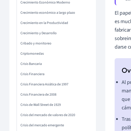
Crecimiento Económico Moderno
El pape
Crecimiento económico a largo plazo
es much
Crecimiento en la Productividad
fabrica
Crecimiento y Desarrollo
sobreim
Cribado y monitoreo
darse c
Criptomonedas
Crisis Bancaria
Crisis Financiera
Al p
Crisis Financiera Asiática de 1997
mant
Crisis Financiera de 2008
que 
Crisis de Wall Street de 1929
cám
Crisis del mercado de valores de 2020
Tras
Crisis del mercado emergente
polí