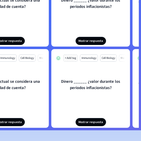
actual se considera una
Dinero ______ ¿valor durante los
_
dad de cuenta?
periodos inflacionistas?
ostrar respuesta
Mostrar respuesta
Immunology
Cell Biology
Mo
+ Add tag
Immunology
Cell Biology
Mo
actual se considera una
Dinero ______ ¿valor durante los
_
dad de cuenta?
periodos inflacionistas?
ostrar respuesta
Mostrar respuesta