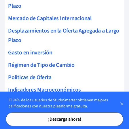
Plazo
Mercado de Capitales Internacional
Desplazamientos en la Oferta Agregada a Largo
Plazo
Gasto en inversión
Régimen de Tipo de Cambio
Políticas de Oferta
Indicadores Macroeconómicos
El 94% de los usuarios de StudySmarter obtienen mejores
Cuenta Financiera BOP
calificaciones con nuestra plataforma gratuita.
Qué causa que la oferta agregada se desplace
Tarjetas de estudio
Tarjetas de estudio
¡Descarga ahora!
Objetivo del Tipo de Cambio