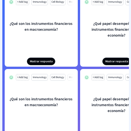
+ Add tag
Immunology
Cell Biology
Mo
+ Add tag
Immunology
Cell
¿Qué son los instrumentos financieros
¿Qué papel desempeña
en macroeconomía?
instrumentos financiero
economía?
Mostrar respuesta
Mostrar respuesta
+ Add tag
Immunology
Cell Biology
Mo
+ Add tag
Immunology
Cell
¿Qué son los instrumentos financieros
¿Qué papel desempeña
en macroeconomía?
instrumentos financiero
economía?