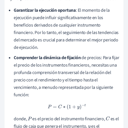
Garantizar la ejecución oportuna
: El momento de la
ejecución puede influir significativamente en los
beneficios derivados de cualquier instrumento
financiero. Por lo tanto, el seguimiento de las tendencias
del mercado es crucial para determinar el mejor periodo
de ejecución.
Comprender la dinámica de fijación
de precios: Para fijar
el precio de los instrumentos financieros, necesitas una
profunda comprensión transversal de la relación del
precio con el rendimiento y el tiempo hasta el
vencimiento, a menudo representada por la siguiente
función:
P
=
C
∗
(
1
+
y
)
−
t
donde,
es el precio del instrumento financiero,
es el
P
C
flujo de caja que genera el instrumento,
es el
y