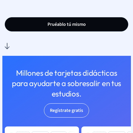
Pruéablo tú mismo
Millones de tarjetas didácticas
para ayudarte a sobresalir en tus
estudios.
Regístrate gratis