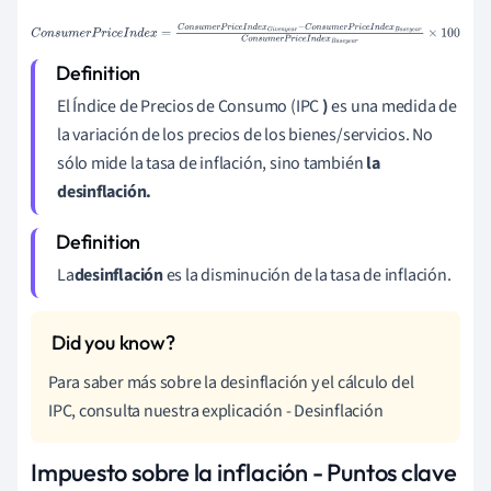
C
o
n
s
u
m
e
r
P
r
i
c
e
I
n
d
e
x
=
C
o
n
s
u
m
e
r
P
r
i
c
e
I
n
d
e
x
G
i
v
e
n
y
e
a
r
-
C
o
n
s
u
m
e
r
P
r
i
c
e
I
n
d
e
x
B
a
s
e
y
e
a
r
C
o
n
s
u
m
e
r
P
r
i
c
e
I
n
d
e
x
B
a
s
e
y
e
a
r
×
100
El Índice de Precios de Consumo (IPC
)
es una medida de
la variación de los precios de los bienes/servicios. No
sólo mide la tasa de inflación, sino también
la
desinflación.
La
desinflación
es la disminución de la tasa de inflación.
Para saber más sobre la desinflación y el cálculo del
IPC, consulta nuestra explicación - Desinflación
Impuesto sobre la inflación - Puntos clave