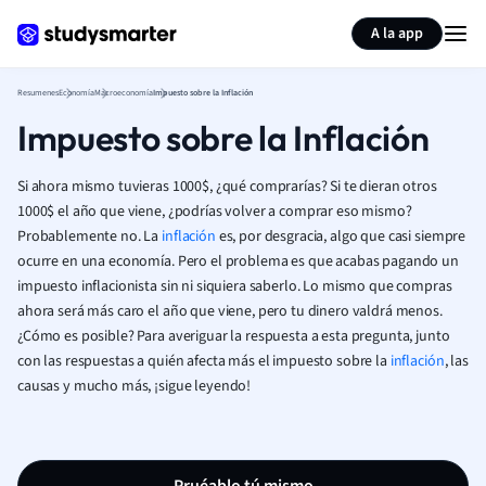
Generar tarjetas de aprendizaje
Resumir página
A la app
Resumenes
Economía
Macroeconomía
Impuesto sobre la Inflación
Impuesto sobre la Inflación
Si ahora mismo tuvieras 1000$, ¿qué comprarías? Si te dieran otros
1000$ el año que viene, ¿podrías volver a comprar eso mismo?
Probablemente no. La
inflación
es, por desgracia, algo que casi siempre
ocurre en una economía. Pero el problema es que acabas pagando un
impuesto inflacionista sin ni siquiera saberlo. Lo mismo que compras
ahora será más caro el año que viene, pero tu dinero valdrá menos.
¿Cómo es posible? Para averiguar la respuesta a esta pregunta, junto
con las respuestas a quién afecta más el impuesto sobre la
inflación
, las
causas y mucho más, ¡sigue leyendo!