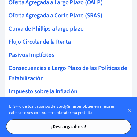
Oferta Agregada a Largo Plazo (OALP)
Oferta Agregada a Corto Plazo (SRAS)
Curva de Phillips a largo plazo
Flujo Circular de la Renta
Pasivos Implícitos
Consecuencias a Largo Plazo de las Políticas de
Estabilización
Impuesto sobre la Inflación
Deuda Nacional
El 94% de los usuarios de StudySmarter obtienen mejores
calificaciones con nuestra plataforma gratuita.
Equilibrio Presupuestario
Tarjetas de estudio
Tarjetas de estudio
¡Descarga ahora!
Modelo Clásico del Nivel de Precios