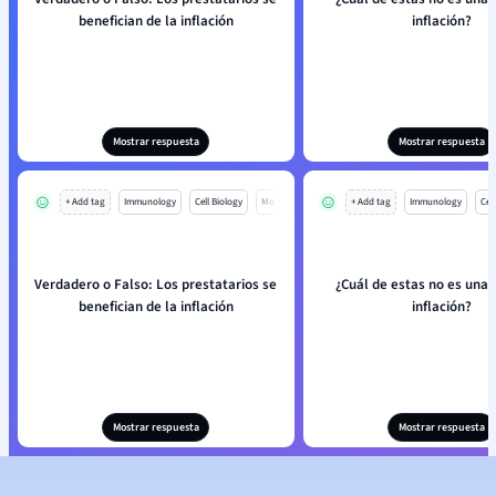
benefician de la inflación
inflación?
Mostrar respuesta
Mostrar respuesta
+ Add tag
Immunology
Cell Biology
Mo
+ Add tag
Immunology
Cell
Verdadero o Falso: Los prestatarios se
¿Cuál de estas no es una 
benefician de la inflación
inflación?
Mostrar respuesta
Mostrar respuesta