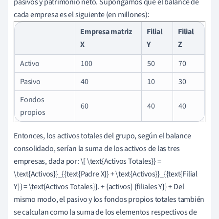
pasivos y patrimonio neto. Supongamos que el balance de
cada empresa es el siguiente (en millones):
Empresa matriz
Filial
Filial
X
Y
Z
Activo
100
50
70
Pasivo
40
10
30
Fondos
60
40
40
propios
Entonces, los activos totales del grupo, según el balance
consolidado, serían la suma de los activos de las tres
empresas, dada por: \[ \text{Activos Totales}} =
\text{Activos}}_{{text{Padre X}} + \text{Activos}}_{{text{Filial
Y}} = \text{Activos Totales}}. + {activos} {filiales Y}} + Del
mismo modo, el pasivo y los fondos propios totales también
se calculan como la suma de los elementos respectivos de