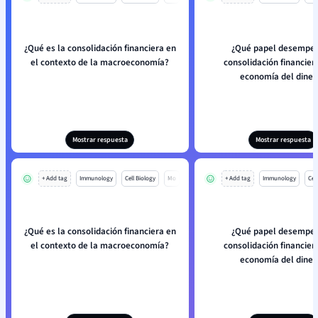
¿Qué es la consolidación financiera en
¿Qué papel desempeñ
el contexto de la macroeconomía?
consolidación financier
economía del diner
Mostrar respuesta
Mostrar respuesta
+ Add tag
Immunology
Cell Biology
Mo
+ Add tag
Immunology
Cell
¿Qué es la consolidación financiera en
¿Qué papel desempeñ
el contexto de la macroeconomía?
consolidación financier
economía del diner