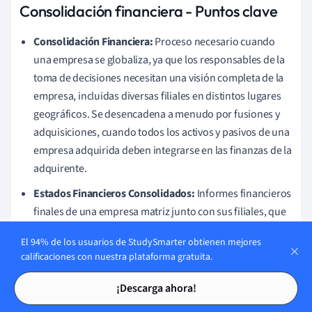
Consolidación financiera - Puntos clave
Consolidación Financiera:
Proceso necesario cuando
una empresa se globaliza, ya que los responsables de la
toma de decisiones necesitan una visión completa de la
empresa, incluidas diversas filiales en distintos lugares
geográficos. Se desencadena a menudo por fusiones y
adquisiciones, cuando todos los activos y pasivos de una
empresa adquirida deben integrarse en las finanzas de la
adquirente.
Estados Financieros Consolidados:
Informes financieros
finales de una empresa matriz junto con sus filiales, que
dan cuenta de sus operaciones y asuntos empresariales
El 94% de los usuarios de StudySmarter obtienen mejores
combinados. Abarcan un balance consolidado, una
calificaciones con nuestra plataforma gratuita.
cuenta de resultados consolidada, un estado de cambios
Tarjetas de estudio
Tarjetas de estudio
en el patrimonio neto y un estado de flujo de caja
¡Descarga ahora!
consolidado. Ofrecen información sobre la salud de una