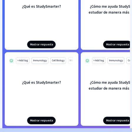
¿Qué es StudySmarter?
¿Cómo me ayuda StudySm
estudiar de manera más e
Mostrar respuesta
Mostrar respuesta
+ Add tag
Immunology
Cell Biology
Mo
+ Add tag
Immunology
Cell
¿Qué es StudySmarter?
¿Cómo me ayuda StudySm
estudiar de manera más e
Mostrar respuesta
Mostrar respuesta