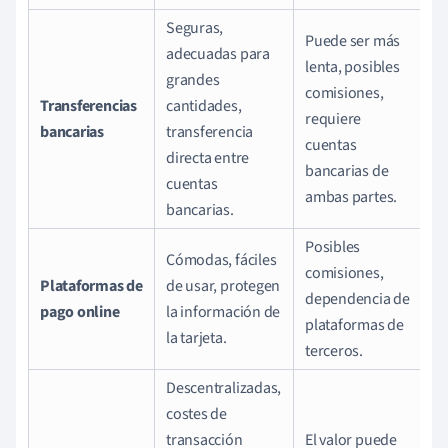
Seguras,
Puede ser más
adecuadas para
lenta, posibles
grandes
comisiones,
Transferencias
cantidades,
requiere
bancarias
transferencia
cuentas
directa entre
bancarias de
cuentas
ambas partes.
bancarias.
Posibles
Cómodas, fáciles
comisiones,
Plataformas de
de usar, protegen
dependencia de
pago online
la información de
plataformas de
la tarjeta.
terceros.
Descentralizadas,
costes de
transacción
El valor puede