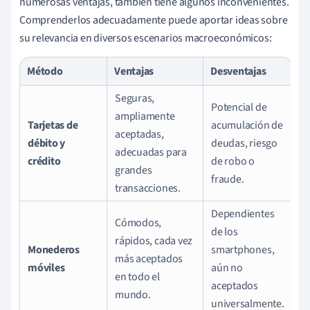
numerosas ventajas, también tiene algunos inconvenientes.
Comprenderlos adecuadamente puede aportar ideas sobre
su relevancia en diversos escenarios macroeconómicos:
Método
Ventajas
Desventajas
Seguras,
Potencial de
ampliamente
Tarjetas de
acumulación de
aceptadas,
débito y
deudas, riesgo
adecuadas para
crédito
de robo o
grandes
fraude.
transacciones.
Dependientes
Cómodos,
de los
rápidos, cada vez
Monederos
smartphones,
más aceptados
móviles
aún no
en todo el
aceptados
mundo.
universalmente.