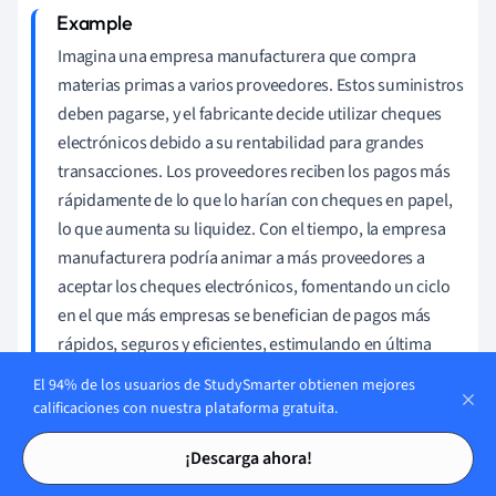
Imagina una empresa manufacturera que compra
materias primas a varios proveedores. Estos suministros
deben pagarse, y el fabricante decide utilizar cheques
electrónicos debido a su rentabilidad para grandes
transacciones. Los proveedores reciben los pagos más
rápidamente de lo que lo harían con cheques en papel,
lo que aumenta su liquidez. Con el tiempo, la empresa
manufacturera podría animar a más proveedores a
aceptar los cheques electrónicos, fomentando un ciclo
en el que más empresas se benefician de pagos más
rápidos, seguros y eficientes, estimulando en última
instancia la actividad económica. Sin embargo, a nivel
El 94% de los usuarios de StudySmarter obtienen mejores
macroeconómico, estas actividades aumentan la
calificaciones con nuestra plataforma gratuita.
demanda de infraestructura digital y requieren medidas
Tarjetas de estudio
Tarjetas de estudio
¡Descarga ahora!
estrictas de ciberseguridad, lo que influye en las
políticas y normativas de la economía digital.