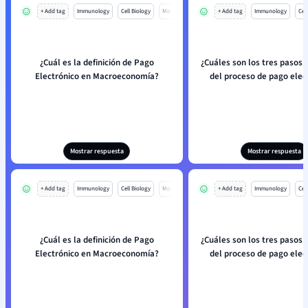
+ Add tag
Immunology
Cell Biology
Mo
+ Add tag
Immunology
Cell
¿Cuál es la definición de Pago
¿Cuáles son los tres pasos 
Electrónico en Macroeconomía?
del proceso de pago elec
Mostrar respuesta
Mostrar respuesta
+ Add tag
Immunology
Cell Biology
Mo
+ Add tag
Immunology
Cell
¿Cuál es la definición de Pago
¿Cuáles son los tres pasos 
Electrónico en Macroeconomía?
del proceso de pago elec