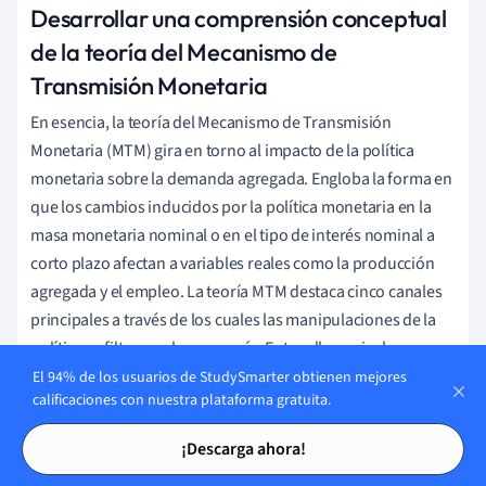
Desarrollar una comprensión conceptual
de la teoría del Mecanismo de
Transmisión Monetaria
En esencia, la teoría del Mecanismo de Transmisión
Monetaria (MTM) gira en torno al impacto de la política
monetaria sobre la demanda agregada. Engloba la forma en
que los cambios inducidos por la política monetaria en la
masa monetaria nominal o en el tipo de interés nominal a
corto plazo afectan a variables reales como la producción
agregada y el empleo. La teoría MTM destaca cinco canales
principales a través de los cuales las manipulaciones de la
política se filtran en la economía. Entre ellos se incluyen
El 94% de los usuarios de StudySmarter obtienen mejores
Canal del tipo
de interés: Cuando baja el tipo de interés
calificaciones con nuestra plataforma gratuita.
oficial, suelen seguirlo los tipos de interés del mercado
Tarjetas de estudio
Tarjetas de estudio
en general, lo que fomenta el gasto en artículos sensibles
¡Descarga ahora!
a los intereses, como bienes de consumo duraderos,