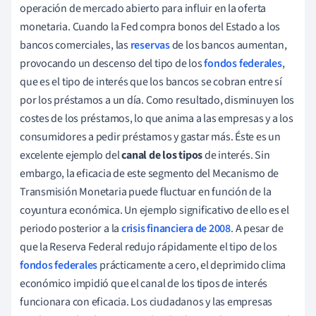
operación de mercado abierto para influir en la oferta
monetaria. Cuando la Fed compra bonos del Estado a los
bancos comerciales, las
reservas
de los bancos aumentan,
provocando un descenso del tipo de los
fondos federales
,
que es el tipo de interés que los bancos se cobran entre sí
por los préstamos a un día. Como resultado, disminuyen los
costes de los préstamos, lo que anima a las empresas y a los
consumidores a pedir préstamos y gastar más. Éste es un
excelente ejemplo del
canal de los tipos
de interés. Sin
embargo, la eficacia de este segmento del Mecanismo de
Transmisión Monetaria puede fluctuar en función de la
coyuntura económica. Un ejemplo significativo de ello es el
periodo posterior a la
crisis financiera de 2008
. A pesar de
que la Reserva Federal redujo rápidamente el tipo de los
fondos federales
prácticamente a cero, el deprimido clima
económico impidió que el canal de los tipos de interés
funcionara con eficacia. Los ciudadanos y las empresas