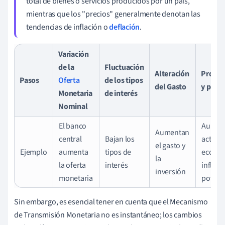
total de bienes o servicios producidos por un país,
mientras que los "precios" generalmente denotan las
tendencias de inflación o
deflación
.
Variación
de la
Fluctuación
Alteración
Produc
Pasos
Oferta
de los tipos
del Gasto
y preci
Monetaria
de interés
Nominal
El banco
Aument
Aumentan
central
Bajan los
activid
el gasto y
Ejemplo
aumenta
tipos de
económ
la
la oferta
interés
inflaci
inversión
monetaria
potenc
Sin embargo, es esencial tener en cuenta que el Mecanismo
de Transmisión Monetaria no es instantáneo; los cambios