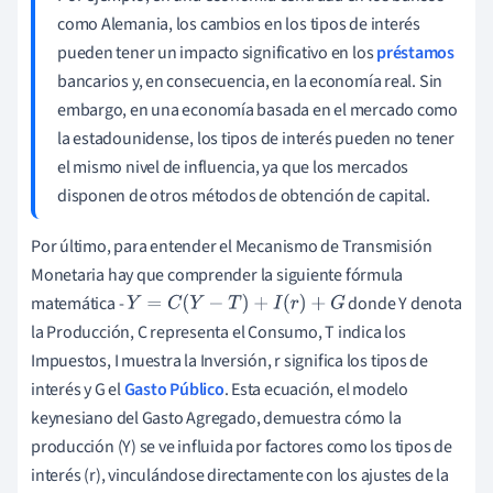
como Alemania, los cambios en los tipos de interés
pueden tener un impacto significativo en los
préstamos
bancarios y, en consecuencia, en la economía real. Sin
embargo, en una economía basada en el mercado como
la estadounidense, los tipos de interés pueden no tener
el mismo nivel de influencia, ya que los mercados
disponen de otros métodos de obtención de capital.
Por último, para entender el Mecanismo de Transmisión
Monetaria hay que comprender la siguiente fórmula
matemática -
donde Y denota
Y
=
C
(
Y
−
T
)
+
I
(
r
)
+
G
la Producción, C representa el Consumo, T indica los
Impuestos, I muestra la Inversión, r significa los tipos de
interés y G el
Gasto Público
. Esta ecuación, el modelo
keynesiano del Gasto Agregado, demuestra cómo la
producción (Y) se ve influida por factores como los tipos de
interés (r), vinculándose directamente con los ajustes de la