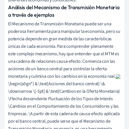
Análisis del Mecanismo de Transmisión Monetaria
a través de ejemplos
El Mecanismo de Transmisión Monetaria puede ser una
poderosa herramienta para manipular la economía, pero su
potencia depende en gran medida de las características
únicas de cada economía. Para comprender plenamente
este complejo mecanismo, hay que entender que el MTM es
una cadena de relaciones causa-efecto. Comienza con las
acciones de un banco central para controlar la oferta
monetaria y culmina con los cambios en la economía real.
\begin{align*} & \text{Acciones del banco central}
\
&
\downarrow \[-5pt] & \text{Cambios en la Oferta Monetaria}
\
Flecha descendente Fluctuación de los Tipos de Interés
\
Cambios en el Comportamiento de los Consumidores y las
Empresas.
\
A partir de esta cadena de causa-efecto aplicada
por el banco central, puede verse que el Mecanismo de
Transmisión Monetaria, en esencia, es una herramienta