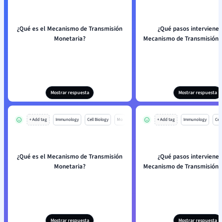
¿Qué es el Mecanismo de Transmisión
¿Qué pasos intervienen
Monetaria?
Mecanismo de Transmisión 
Mostrar respuesta
Mostrar respuesta
+ Add tag
Immunology
Cell Biology
Mo
+ Add tag
Immunology
Cell
¿Qué es el Mecanismo de Transmisión
¿Qué pasos intervienen
Monetaria?
Mecanismo de Transmisión 
Mostrar respuesta
Mostrar respuesta