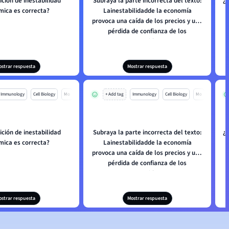
ición de inestabilidad
Subraya la parte incorrecta del texto:
¿C
ica es correcta?
Lainestabilidadde la economía
provoca una caída de los precios y una
pérdida de confianza de los
consumidores.
ostrar respuesta
Mostrar respuesta
Immunology
Cell Biology
Mo
+ Add tag
Immunology
Cell Biology
Mo
ición de inestabilidad
Subraya la parte incorrecta del texto:
¿C
ica es correcta?
Lainestabilidadde la economía
provoca una caída de los precios y una
pérdida de confianza de los
consumidores.
ostrar respuesta
Mostrar respuesta