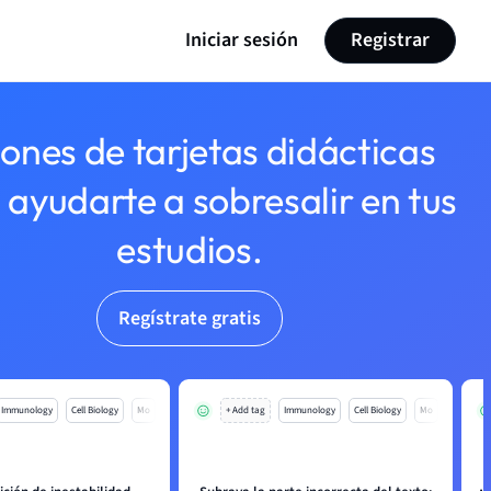
Iniciar sesión
Registrar
lones de tarjetas didácticas
 ayudarte a sobresalir en tus
estudios.
Regístrate gratis
Immunology
Cell Biology
Mo
+ Add tag
Immunology
Cell Biology
Mo