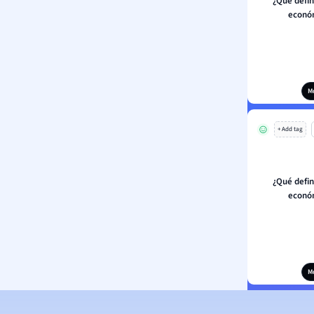
¿Qué defin
económ
M
+ Add tag
¿Qué defin
económ
M