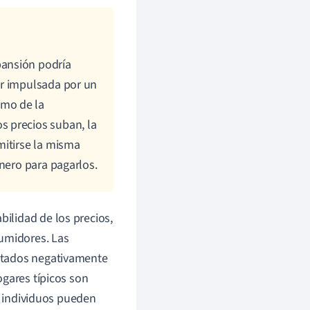
pansión podría
ar impulsada por un
tmo de la
s precios suban, la
mitirse la misma
inero para pagarlos.
ilidad de los precios,
sumidores.
Las
ctados negativamente
ogares típicos son
s individuos pueden