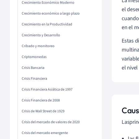
La ines
Crecimiento Económico Moderno
el dese
Crecimiento económico a largo plazo
cuando 
Crecimiento en la Productividad
en el m
Crecimiento y Desarrollo
Estas d
Cribado y monitoreo
multina
Criptomonedas
variabl
el nive
Crisis Bancaria
Crisis Financiera
Crisis Financiera Asiática de 1997
Crisis Financiera de 2008
Caus
Crisis de Wall Street de 1929
Las
prin
Crisis del mercado de valores de 2020
Crisis del mercado emergente
las 