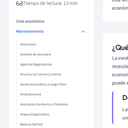
Tiempo de lectura: 13 min
económ
Ciclo económico
Macroeconomía
Abenomics
¿Qué 
Acuerdo de recompra
La ines
Agencias Regulatorias
recesió
economí
Ahorro y la Cuenta Corriente
puede e
Ajuste Automático a Largo Plazo
Ancla Nominal
Asociación de Ahorro y Préstamo
La
Ataque Especulativo
un
Balance del Fed