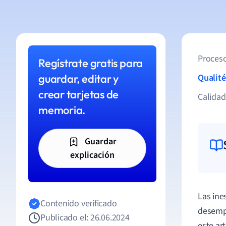
Proceso
Regístrate gratis para
guardar, editar y
Qualité
crear tarjetas de
Calida
memoria.
Guardar
explicación
Las ine
Contenido verificado
desempl
Publicado el: 26.06.2024
este ar