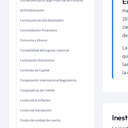
Consecuencias a Largo Plazo de las Políticas
Ha
de Estabilización
20
Consecuencias del desempleo
ci
Consolidación Financiera
de
Consumo y Ahorro
La
Contabilidad del ingreso nacional
qu
Contracción Económica
la
Controles de Capital
la
Cooperación Internacional Regulatoria
Cooperativas de Crédito
Costos de la inflación
Costos de transacción
Ines
Costos de unidad de cuenta