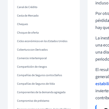
incluso
Canal de Crédito
Por otr
Cesta de Mercado
pérdida
Cheques
hay que
Choque de oferta
La ines
Ciclos económicos en los Estados Unidos
una eco
Cobertura con Derivados
una dis
Comercio intertemporal
periodo
Compartición de riesgos
El resu
Compañías de Seguros contra Daños
general
estabil
Compañías de Seguros de Vida
inviert
Componentes de la demanda agregada
contrib
Compromiso de préstamo