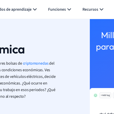
Generar tarjetas de aprendizaje
Resumir página
dos de aprendizaje
Funciones
Recursos
Mil
ómica
para
ores bolsas de
criptomonedas
del
as condiciones económicas. Ves
es de vehículos eléctricos, decide
es económicas. ¿Qué ocurre en
su trabajo en esos periodos? ¿Qué
rno al respecto?
+ Add tag