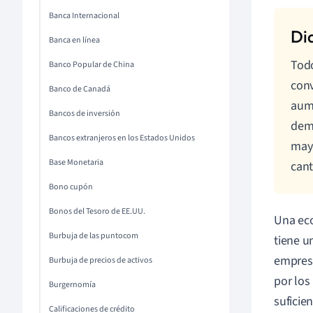
Banca Internacional
Banca en línea
Todo
Banco Popular de China
conv
Banco de Canadá
aum
Bancos de inversión
dema
Bancos extranjeros en los Estados Unidos
mayo
Base Monetaria
cant
Bono cupón
Bonos del Tesoro de EE.UU.
Una eco
Burbuja de las puntocom
tiene u
empresa
Burbuja de precios de activos
por los
Burgernomía
suficie
Calificaciones de crédito