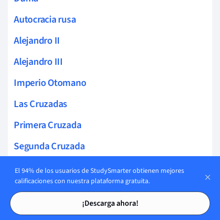
Autocracia rusa
Alejandro II
Alejandro III
Imperio Otomano
Las Cruzadas
Primera Cruzada
Segunda Cruzada
Tercera Cruzada
El 94% de los usuarios de StudySmarter obtienen mejores
calificaciones con nuestra plataforma gratuita.
Saladino
Tarjetas de estudio
Tarjetas de estudio
¡Descarga ahora!
Imperio Bizantino