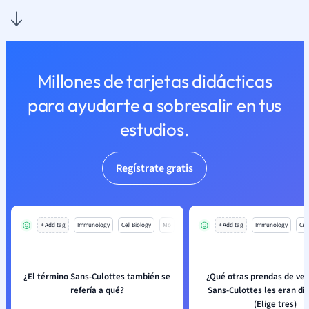
Millones de tarjetas didácticas
para ayudarte a sobresalir en tus
estudios.
Regístrate gratis
+ Add tag
Immunology
Cell Biology
Mo
+ Add tag
Immunology
Cell
¿El término Sans-Culottes también se
¿Qué otras prendas de vest
refería a qué?
Sans-Culottes les eran dis
(Elige tres)