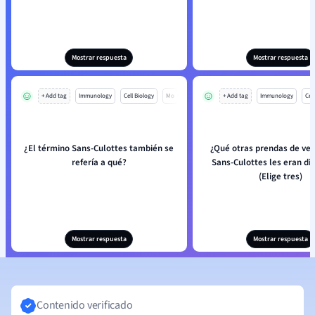
Mostrar respuesta
Mostrar respuesta
+ Add tag
Immunology
Cell Biology
Mo
+ Add tag
Immunology
Cell
¿El término Sans-Culottes también se
¿Qué otras prendas de vest
refería a qué?
Sans-Culottes les eran dis
(Elige tres)
Mostrar respuesta
Mostrar respuesta
Contenido verificado