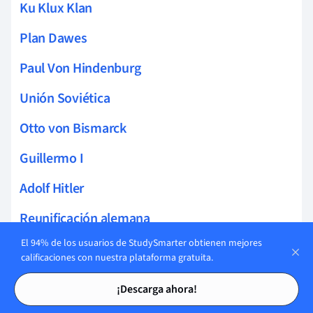
Ku Klux Klan
Plan Dawes
Paul Von Hindenburg
Unión Soviética
Otto von Bismarck
Guillermo I
Adolf Hitler
Reunificación alemana
El 94% de los usuarios de StudySmarter obtienen mejores
Causas de la Primera Guerra Mundial
calificaciones con nuestra plataforma gratuita.
Tarjetas de estudio
Tarjetas de estudio
Tratado de Versalles
¡Descarga ahora!
Segunda Guerra Mundial