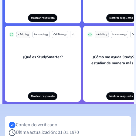
Mostrar respuesta
Mostrar respuesta
+ Add tag
Immunology
Cell Biology
Mo
+ Add tag
Immunology
Cell
¿Qué es StudySmarter?
¿Cómo me ayuda StudySm
estudiar de manera más e
Mostrar respuesta
Mostrar respuesta
Contenido verificado
Última actualización: 01.01.1970