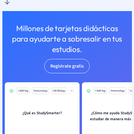
Millones de tarjetas didácticas
para ayudarte a sobresalir en tus
estudios.
Regístrate gratis
+ Add tag
Immunology
Cell Biology
Mo
+ Add tag
Immunology
Cell
¿Qué es StudySmarter?
¿Cómo me ayuda StudySm
estudiar de manera más e