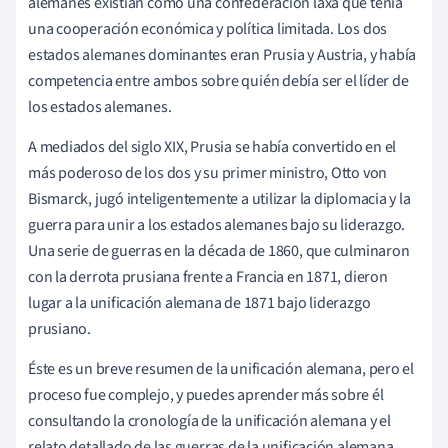
alemanes existían como una confederación laxa que tenía
una cooperación económica y política limitada. Los dos
estados alemanes dominantes eran Prusia y Austria, y había
competencia entre ambos sobre quién debía ser el líder de
los estados alemanes.
A mediados del siglo XIX, Prusia se había convertido en el
más poderoso de los dos y su primer ministro, Otto von
Bismarck, jugó inteligentemente a utilizar la diplomacia y la
guerra para unir a los estados alemanes bajo su liderazgo.
Una serie de guerras en la década de 1860, que culminaron
con la derrota prusiana frente a Francia en 1871, dieron
lugar a la unificación alemana de 1871 bajo liderazgo
prusiano.
Éste es un breve resumen de la unificación alemana, pero el
proceso fue complejo, y puedes aprender más sobre él
consultando la cronología de la unificación alemana y el
relato detallado de las guerras de la unificación alemana