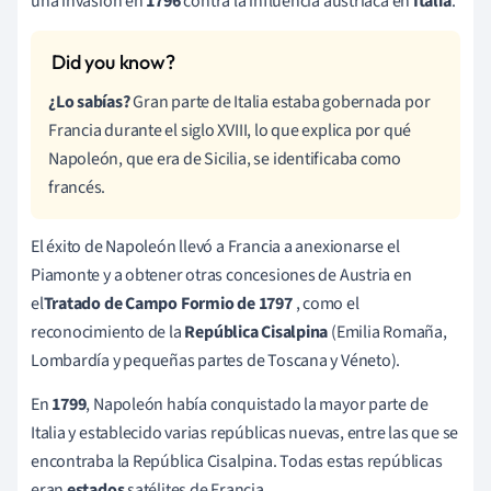
una invasión en
1796
contra la influencia austriaca en
Italia
.
¿Lo sabías?
Gran parte de Italia estaba gobernada por
Francia durante el siglo XVIII, lo que explica por qué
Napoleón, que era de Sicilia, se identificaba como
francés.
El éxito de Napoleón llevó a Francia a anexionarse el
Piamonte y a obtener otras concesiones de Austria en
el
Tratado de Campo Formio
de 1797
, como el
reconocimiento de la
República Cisalpina
(Emilia Romaña,
Lombardía y pequeñas partes de Toscana y Véneto).
En
1799
, Napoleón había conquistado la mayor parte de
Italia y establecido varias repúblicas nuevas, entre las que se
encontraba la República Cisalpina. Todas estas repúblicas
eran
estados
satélites de Francia.