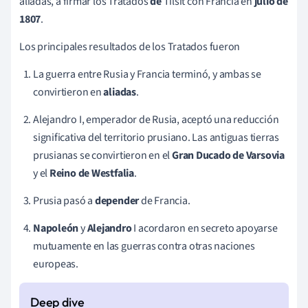
aliadas, a firmar los Tratados
de
Tilsit con Francia en
julio de
1807
.
Los principales resultados de los Tratados fueron
La guerra entre Rusia y Francia terminó, y ambas se
convirtieron en
aliadas
.
Alejandro I, emperador de Rusia, aceptó una reducción
significativa del territorio prusiano. Las antiguas tierras
prusianas se convirtieron en el
Gran Ducado de Varsovia
y el
Reino de Westfalia
.
Prusia pasó a
depender
de Francia.
Napoleón
y
Alejandro
I acordaron en secreto apoyarse
mutuamente en las guerras contra otras naciones
europeas.