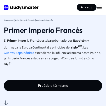
Generar tarjetas de aprendizaje
Resumir página
A la app
Resumenes
Historia
Historia de Europa
Primer Imperio Francés
Primer Imperio Francés
El
Primer Imper
io Francés estaba gobernado por
Napoleón
y
XIX
dominaba la Europa Continental a principios del
siglo
. Las
Guerras Napoleónicas
extendieron la influencia francesa hasta Polonia:
¡el Imperio Francés estaba en su apogeo! ¿Cómo se formó y cómo
cayó?
Pruéablo tú mismo