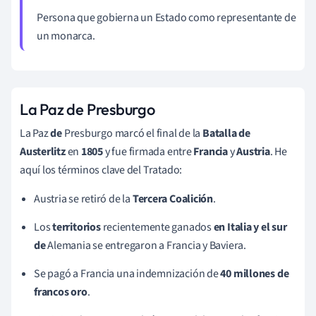
Persona que gobierna un Estado como representante de
un monarca.
La Paz de Presburgo
La Paz
de
Presburgo marcó el final de la
Batalla de
Austerlitz
en
1805
y fue firmada entre
Francia
y
Austria
. He
aquí los términos clave del Tratado:
Austria se retiró de la
Tercera Coalición
.
Los
territorios
recientemente ganados
en Italia y el sur
de
Alemania se entregaron a Francia y Baviera.
Se pagó a Francia una indemnización de
40 millones de
francos oro
.