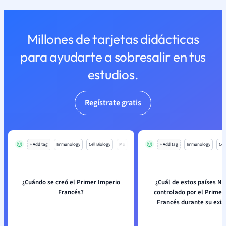
Millones de tarjetas didácticas
para ayudarte a sobresalir en tus
estudios.
Regístrate gratis
+ Add tag
Immunology
Cell Biology
Mo
+ Add tag
Immunology
Cell
¿Cuándo se creó el Primer Imperio
¿Cuál de estos países N
Francés?
controlado por el Primer
Francés durante su exis