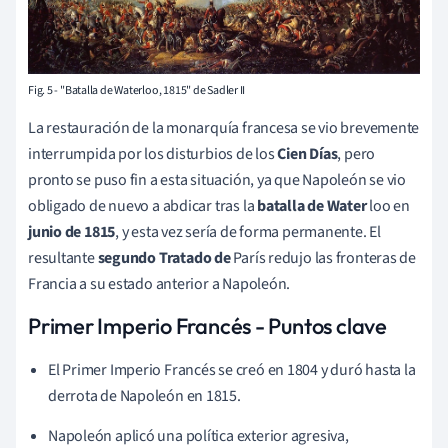
Fig. 5 - "Batalla de Waterloo, 1815" de Sadler II
La restauración de la monarquía francesa se vio brevemente
interrumpida por los disturbios de los
Cien Días
, pero
pronto se puso fin a esta situación, ya que Napoleón se vio
obligado de nuevo a abdicar tras la
batalla de Water
loo en
junio de 1815
, y esta vez sería de forma permanente. El
resultante
segundo Tratado de
París redujo las fronteras de
Francia a su estado anterior a Napoleón.
Primer Imperio Francés - Puntos clave
El Primer Imperio Francés se creó en 1804 y duró hasta la
derrota de Napoleón en 1815.
Napoleón aplicó una política exterior agresiva,