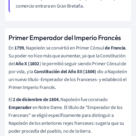
comercio entrara en Gran Bretaña.
Primer Emperador del Imperio Francés
En
1799
, Napoleón se convirtió en Primer Cónsul
de Francia
.
Su poder no hizo más que aumentar, ya que la Constitución
del
Año
X (1802
) le permitió seguir siendo Primer Cónsul de
por vida, y la
Constitución del Año XII (1804)
dio a Napoleón
un nuevo título -Emperador de los Franceses- y estableció el
Primer Imperio Francés.
El
2 de diciembre de 1804
, Napoleón fue coronado
Emperador
en Notre Dame. El título de "Emperador de los
Franceses" se eligió específicamente para distinguir a
Napoleón de los anteriores reyes franceses: sugería que su
poder procedía del pueblo, no de la tierra.