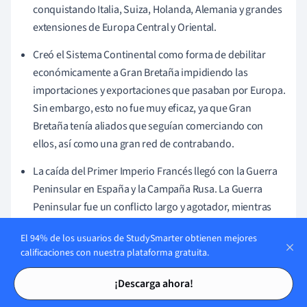
conquistando Italia, Suiza, Holanda, Alemania y grandes
extensiones de Europa Central y Oriental.
Creó el Sistema Continental como forma de debilitar
económicamente a Gran Bretaña impidiendo las
importaciones y exportaciones que pasaban por Europa.
Sin embargo, esto no fue muy eficaz, ya que Gran
Bretaña tenía aliados que seguían comerciando con
ellos, así como una gran red de contrabando.
La caída del Primer Imperio Francés llegó con la Guerra
Peninsular en España y la Campaña Rusa. La Guerra
Peninsular fue un conflicto largo y agotador, mientras
que la campaña rusa fue un desastre letal y mal
El 94% de los usuarios de StudySmarter obtienen mejores
planificado.
calificaciones con nuestra plataforma gratuita.
Napoleón fue finalmente derrotado por la Sexta
Tarjetas de estudio
Tarjetas de estudio
¡Descarga ahora!
Coalición en 1815, tras los Cien Días. El Segundo Tratado
de París deshizo efectivamente todo el trabajo de