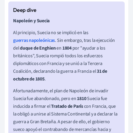
Napoleón y Suecia
Al principio, Suecia no se implicó en las
guerras napoleónicas
. Sin embargo, tras la ejecución
del
duque de Enghien
en
1804
por "ayudar a los
británicos", Suecia rompió todos los esfuerzos
diplomáticos con Francia y se unió a la Tercera
Coalición, declarando la guerra a Francia el
31 de
octubre de 1805
.
Afortunadamente, el plan de Napoleón de invadir
Suecia fue abandonado, pero en
1810
Suecia fue
inducida a firmar el
Tratado de París
con Francia, que
la obligó a unirse al Sistema Continental y a declarar la
guerra a Gran Bretaña. A pesar de ello, el gobierno
sueco apoyó el contrabando de mercancías hacia y