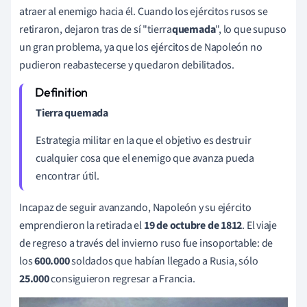
atraer al enemigo hacia él. Cuando los ejércitos rusos se
retiraron, dejaron tras de sí "tierra
quemada
", lo que supuso
un gran problema, ya que los ejércitos de Napoleón no
pudieron reabastecerse y quedaron debilitados.
Tierra quemada
Estrategia militar en la que el objetivo es destruir
cualquier cosa que el enemigo que avanza pueda
encontrar útil.
Incapaz de seguir avanzando, Napoleón y su ejército
emprendieron la retirada el
19 de octubre de 1812
. El viaje
de regreso a través del invierno ruso fue insoportable: de
los
600.000
soldados que habían llegado a Rusia, sólo
25.000
consiguieron regresar a Francia.