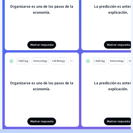
Organizarse es uno de los pasos de la
La predicción es anterio
economía.
explicación.
Mostrar respuesta
Mostrar respuesta
+ Add tag
Immunology
Cell Biology
Mo
+ Add tag
Immunology
Cell
Organizarse es uno de los pasos de la
La predicción es anterio
economía.
explicación.
Mostrar respuesta
Mostrar respuesta