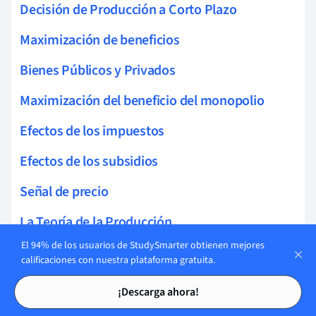
Decisión de Producción a Corto Plazo
Maximización de beneficios
Bienes Públicos y Privados
Maximización del beneficio del monopolio
Efectos de los impuestos
Efectos de los subsidios
Señal de precio
La Teoría de la Producción
El 94% de los usuarios de StudySmarter obtienen mejores
Costo, Ingresos y Maximización de Beneficios
calificaciones con nuestra plataforma gratuita.
Tarjetas de estudio
Tarjetas de estudio
Prueba de gastos totales
¡Descarga ahora!
Duopolio