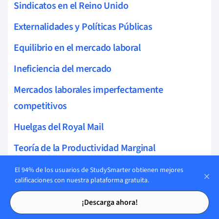
Sindicatos en el Reino Unido
Externalidades y Políticas Públicas
Equilibrio en el mercado laboral
Ineficiencia del mercado
Mercados laborales imperfectamente
competitivos
Huelgas del Royal Mail
Teoría de la Productividad Marginal
Distribución de la Riqueza
El 94% de los usuarios de StudySmarter obtienen mejores
calificaciones con nuestra plataforma gratuita.
Fallo del mercado en el sector salud
Tarjetas de estudio
Tarjetas de estudio
¡Descarga ahora!
Desregulación de mercados