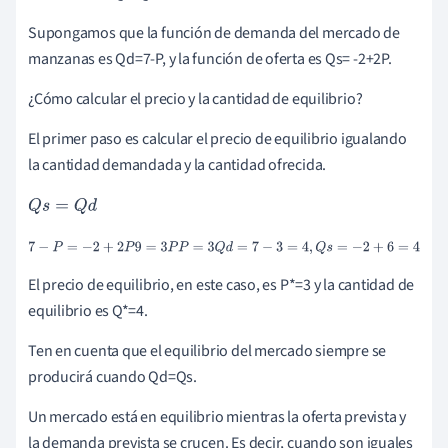
Supongamos que la función de demanda del mercado de
manzanas es Qd=7-P, y la función de oferta es Qs= -2+2P.
¿Cómo calcular el precio y la cantidad de equilibrio?
El primer paso es calcular el precio de equilibrio igualando
la cantidad demandada y la cantidad ofrecida.
Q
s
=
Q
d
7
-
P
=
-
2
+
2
P
9
=
3
P
P
=
3
Q
d
=
7
-
3
=
4
,
Q
s
=
-
2
+
6
=
4
El precio de equilibrio, en este caso, es P*=3 y la cantidad de
equilibrio es Q*=4.
Ten en cuenta que el equilibrio del mercado siempre se
producirá cuando Qd=Qs.
Un mercado está en equilibrio mientras la oferta prevista y
la demanda prevista se crucen. Es decir, cuando son iguales