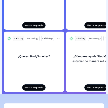
Mostrar respuesta
Mostrar respuesta
+ Add tag
Immunology
Cell Biology
Mo
+ Add tag
Immunology
Cell
¿Qué es StudySmarter?
¿Cómo me ayuda StudySm
estudiar de manera más e
Mostrar respuesta
Mostrar respuesta