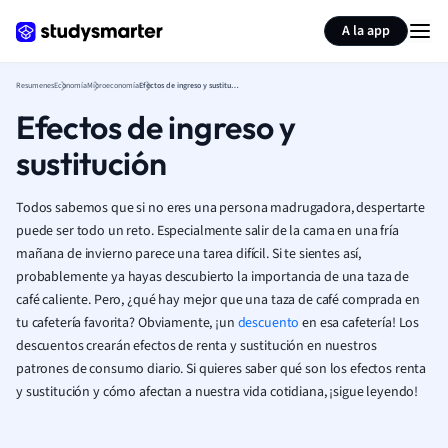
Generar tarjetas de aprendizaje
Resumir página
A la app
Resumenes
Economía
Microeconomía
Efectos de ingreso y sustitución
Efectos de ingreso y
sustitución
Todos sabemos que si no eres una persona madrugadora, despertarte
puede ser todo un reto. Especialmente salir de la cama en una fría
mañana de invierno parece una tarea difícil. Si te sientes así,
probablemente ya hayas descubierto la importancia de una taza de
café caliente. Pero, ¿qué hay mejor que una taza de café comprada en
tu cafetería favorita? Obviamente, ¡un
descuento
en esa cafetería! Los
descuentos crearán efectos de renta y sustitución en nuestros
patrones de consumo diario. Si quieres saber qué son los efectos renta
y sustitución y cómo afectan a nuestra vida cotidiana, ¡sigue leyendo!