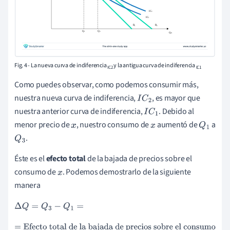
Fig. 4 - La nueva curva de indiferencia
y la antigua curva de indiferencia
IC2
IC1
Como puedes observar, como podemos consumir más,
nuestra nueva curva de indiferencia,
, es mayor que
I
C
2
nuestra anterior curva de indiferencia,
. Debido al
I
C
1
menor precio de
, nuestro consumo de
aumentó de
a
x
x
Q
1
.
Q
3
Éste es el
efecto total
de la bajada de precios sobre el
consumo de
. Podemos demostrarlo de la siguiente
x
manera
Δ
Q
=
Q
3
−
Q
1
=
=
Efecto total de la bajada de precios sobre el consumo