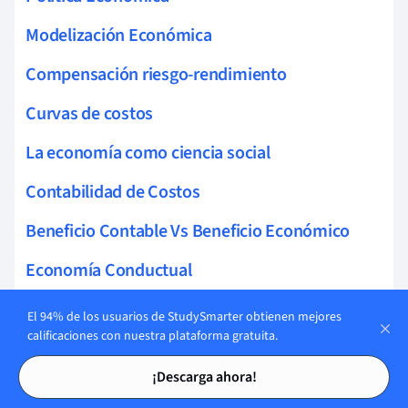
Modelización Económica
Compensación riesgo-rendimiento
Curvas de costos
La economía como ciencia social
Contabilidad de Costos
Beneficio Contable Vs Beneficio Económico
Economía Conductual
Información imperfecta
El 94% de los usuarios de StudySmarter obtienen mejores
calificaciones con nuestra plataforma gratuita.
Racionalidad del Consumidor
Tarjetas de estudio
Tarjetas de estudio
¡Descarga ahora!
Permisos de contaminación negociables