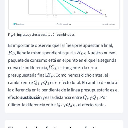
Fig. 6 - Ingresos y efecto sustitución combinados
Es importante observar que la línea presupuestaria final,
, tiene la misma pendiente que la
. Nuestro nuevo
B
F
B
D
S
paquete de consumo está en el punto en el que la segunda
curva de indiferencia,
, es tangente a la recta
I
C
2
presupuestaria final,
. Como hemos dicho antes, el
B
F
cambio entre
y
es el efecto total. El cambio debido a
Q
1
Q
3
la diferencia en la pendiente de la línea presupuestaria es el
efecto
sustitución
y es la distancia entre
y
. Por
Q
s
Q
1
último, la diferencia entre
y
es el efecto renta
.
Q
s
Q
3