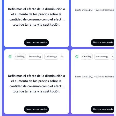
Definimos el efecto de la disminución o
Efecto Total
(
Δ
Q
)
=
Ef
ó
el aumento de los precios sobre la
Sustitución
+
Efecto in
cantidad de consumo como el efecto
total de la renta y la sustitución.
Mostrar respuesta
Mostrar respuesta
+ Add tag
Immunology
Cell Biology
Mo
+ Add tag
Immunology
Cell
Definimos el efecto de la disminución o
Efecto Total
(
Δ
Q
)
=
Ef
ó
el aumento de los precios sobre la
Sustitución
+
Efecto in
cantidad de consumo como el efecto
total de la renta y la sustitución.
Mostrar respuesta
Mostrar respuesta