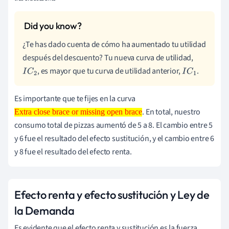
¿Te has dado cuenta de cómo ha aumentado tu utilidad
después del descuento? Tu nueva curva de utilidad,
, es mayor que tu curva de utilidad anterior,
.
I
C
2
I
C
1
Es importante que te fijes en la curva
. En total, nuestro
Extra close brace or missing open brace
Extra close brace or missing open
consumo total de pizzas aumentó de 5 a 8. El cambio entre 5
brace
y 6 fue el resultado del efecto sustitución, y el cambio entre 6
y 8 fue el resultado del efecto renta.
Efecto renta y efecto sustitución y Ley de
la Demanda
Es evidente que el efecto renta y sustitución es la fuerza