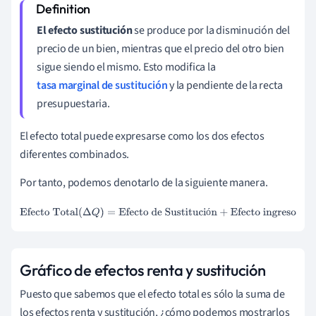
El efecto sustitución
se produce por la disminución del
precio de un bien, mientras que el precio del otro bien
sigue siendo el mismo. Esto modifica la
tasa marginal de sustitución
y la pendiente de la recta
presupuestaria.
El efecto total puede expresarse como los dos efectos
diferentes combinados.
Por tanto, podemos denotarlo de la siguiente manera.
Efecto Total
(
Δ
Q
)
=
Efecto de Sustitución
+
Efecto ingreso
ó
Gráfico de efectos renta y sustitución
Puesto que sabemos que el efecto total es sólo la suma de
los efectos renta y sustitución, ¿cómo podemos mostrarlos