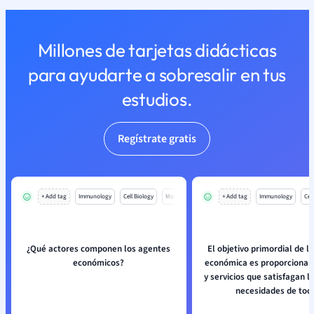
Millones de tarjetas didácticas
para ayudarte a sobresalir en tus
estudios.
Regístrate gratis
+ Add tag
Immunology
Cell Biology
Mo
+ Add tag
Immunology
Cell
¿Qué actores componen los agentes
El objetivo primordial de la
económicos?
económica es proporcionar
y servicios que satisfagan l
necesidades de tod