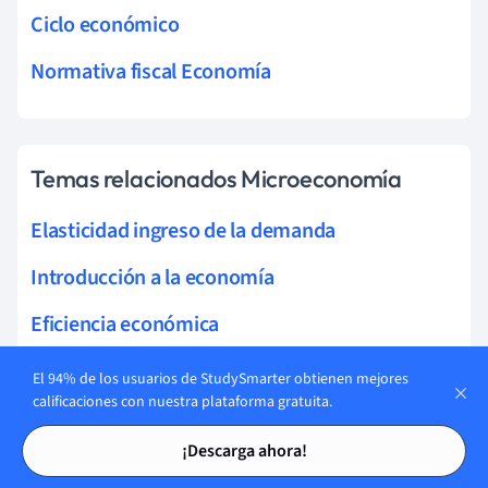
Ciclo económico
Normativa fiscal Economía
Temas relacionados Microeconomía
Elasticidad ingreso de la demanda
Introducción a la economía
Eficiencia económica
Recursos Económicos
El 94% de los usuarios de StudySmarter obtienen mejores
calificaciones con nuestra plataforma gratuita.
Oferta y demanda
Tarjetas de estudio
Tarjetas de estudio
¡Descarga ahora!
Demanda