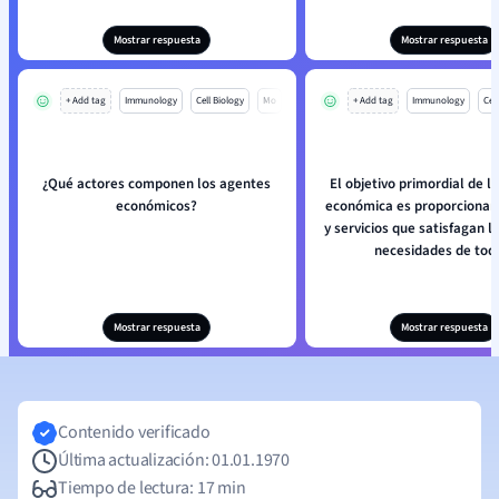
Mostrar respuesta
Mostrar respuesta
+ Add tag
Immunology
Cell Biology
Mo
+ Add tag
Immunology
Cell
¿Qué actores componen los agentes
El objetivo primordial de la
económicos?
económica es proporcionar
y servicios que satisfagan l
necesidades de tod
Mostrar respuesta
Mostrar respuesta
Contenido verificado
Última actualización: 01.01.1970
Tiempo de lectura: 17 min