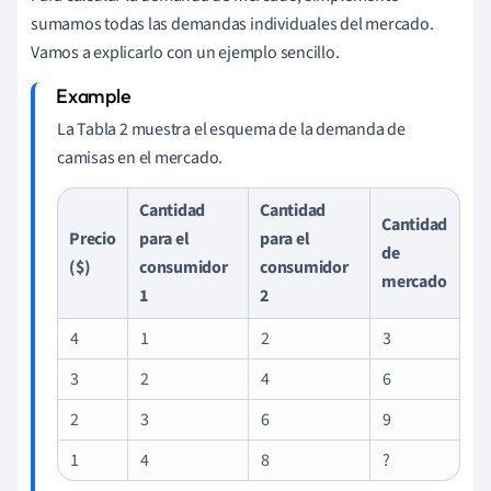
sumamos todas las demandas individuales del mercado.
Vamos a explicarlo con un ejemplo sencillo.
La Tabla 2 muestra el esquema de la demanda de
camisas en el mercado.
Cantidad
Cantidad
Cantidad
Precio
para el
para el
de
($)
consumidor
consumidor
mercado
1
2
4
1
2
3
3
2
4
6
2
3
6
9
1
4
8
?