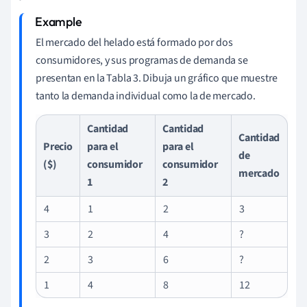
El mercado del helado está formado por dos
consumidores, y sus programas de demanda se
presentan en la Tabla 3. Dibuja un gráfico que muestre
tanto la demanda individual como la de mercado.
Cantidad
Cantidad
Cantidad
Precio
para el
para el
de
($)
consumidor
consumidor
mercado
1
2
4
1
2
3
3
2
4
?
2
3
6
?
1
4
8
12