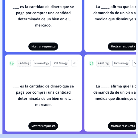
___ es la cantidad de dinero que se
La ____ afirma que la c
paga por comprar una cantidad
demandada de un bien a
determinada de un bien en el
medida que disminuye su
mercado.
Mostrar respuesta
Mostrar respuesta
+ Add tag
Immunology
Cell Biology
Mo
+ Add tag
Immunology
Cell
___ es la cantidad de dinero que se
La ____ afirma que la c
paga por comprar una cantidad
demandada de un bien a
determinada de un bien en el
medida que disminuye su
mercado.
Mostrar respuesta
Mostrar respuesta