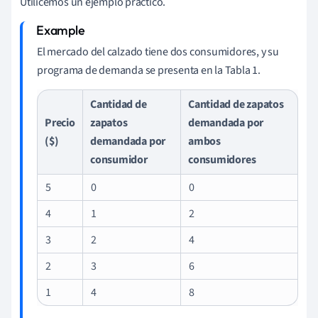
Utilicemos un ejemplo práctico.
El mercado del calzado tiene dos consumidores, y su
programa de demanda se presenta en la Tabla 1.
Cantidad de
Cantidad de zapatos
Precio
zapatos
demandada por
($)
demandada por
ambos
consumidor
consumidores
5
0
0
4
1
2
3
2
4
2
3
6
1
4
8