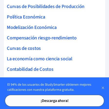
Curvas de Posibilidades de Producción
Política Económica
Modelización Económica
Compensación riesgo-rendimiento
Curvas de costos
La economía como ciencia social
Contabilidad de Costos
Beneficio Contable Vs Beneficio Económico
El 94% de los usuarios de StudySmarter obtienen mejores
Economía Conductual
calificaciones con nuestra plataforma gratuita.
Tarjetas de estudio
Tarjetas de estudio
Información imperfecta
¡Descarga ahora!