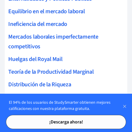
Equilibrio en el mercado laboral
Ineficiencia del mercado
Mercados laborales imperfectamente
competitivos
Huelgas del Royal Mail
Teoría de la Productividad Marginal
Distribución de la Riqueza
Fallo del mercado en el sector salud
El 94% de los usuarios de StudySmarter obtienen mejores
calificaciones con nuestra plataforma gratuita.
Desregulación de mercados
Tarjetas de estudio
Tarjetas de estudio
Regulación de mercados
¡Descarga ahora!