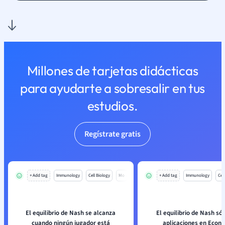
Millones de tarjetas didácticas
para ayudarte a sobresalir en tus
estudios.
Regístrate gratis
+ Add tag
Immunology
Cell Biology
Mo
+ Add tag
Immunology
Cell
El equilibrio de Nash se alcanza
El equilibrio de Nash sól
cuando ningún jugador está
aplicaciones en Econ