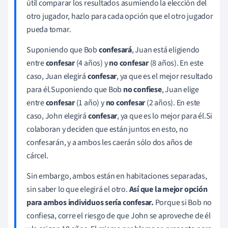
útil comparar los resultados asumiendo la elección del
otro jugador, hazlo para cada opción que el otro jugador
pueda tomar.
Suponiendo que Bob
confesará
, Juan está eligiendo
entre
confesar
(4 años) y
no confesar
(8 años). En este
caso, Juan elegirá
confesar
, ya que es el mejor resultado
para él.Suponiendo que Bob
no confiese
, Juan elige
entre
confesar
(1 año) y
no confesar
(2 años). En este
caso, John elegirá
confesar
, ya que es lo mejor para él.Si
colaboran y deciden que están juntos en esto, no
confesarán, y a ambos les caerán sólo dos años de
cárcel.
Sin embargo, ambos están en habitaciones separadas,
sin saber lo que elegirá el otro.
Así que la mejor opción
para ambos individuos sería confesar.
Porque si Bob no
confiesa, corre el riesgo de que John se aproveche de él