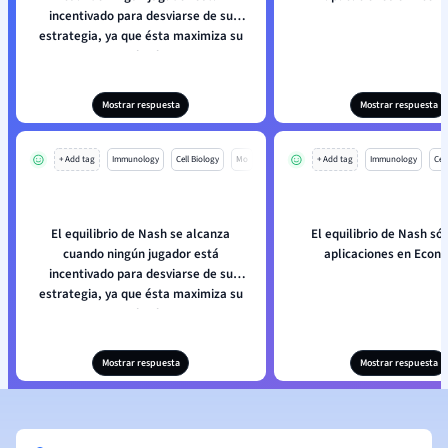
incentivado para desviarse de su
estrategia, ya que ésta maximiza su
resultado.
Mostrar respuesta
Mostrar respuesta
+ Add tag
Immunology
Cell Biology
Mo
+ Add tag
Immunology
Cell
El equilibrio de Nash se alcanza
El equilibrio de Nash sól
cuando ningún jugador está
aplicaciones en Econ
incentivado para desviarse de su
estrategia, ya que ésta maximiza su
resultado.
Mostrar respuesta
Mostrar respuesta