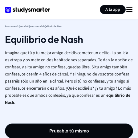
Generar tarjetas de aprendizaje
Resumir página
A la app
Resumenes
Economía
Microeconomía
Equilibrio de Nash
Equilibrio de Nash
Imagina que tú y tu mejor amigo decidís cometer un delito. La policía
os atrapa y os mete en dos habitaciones separadas. Te dan la opción de
confesar, y si tu amigo no confiesa, quedas libre. Si tu amigo también
confiesa, os caerán 4 años de cárcel. Y si ninguno de vosotros confiesa,
pasaréis sólo un año en la cárcel. Pero si tú no confiesas, y tu amigo sí
confiesa, os encerrarán diez años. ¿Qué decidiréis? ¿Y tu amigo? Lo más
probable es que ambos confeséis, ya que confesar es un
equilibrio de
Nash
.
Pruéablo tú mismo