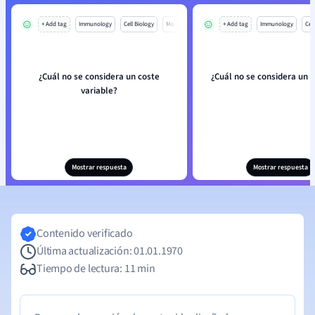
+ Add tag
Immunology
Cell Biology
Mo
+ Add tag
Immunology
Cell
¿Cuál no se considera un coste
¿Cuál no se considera un co
variable?
Mostrar respuesta
Mostrar respuesta
Contenido verificado
Última actualización: 01.01.1970
Tiempo de lectura: 11 min