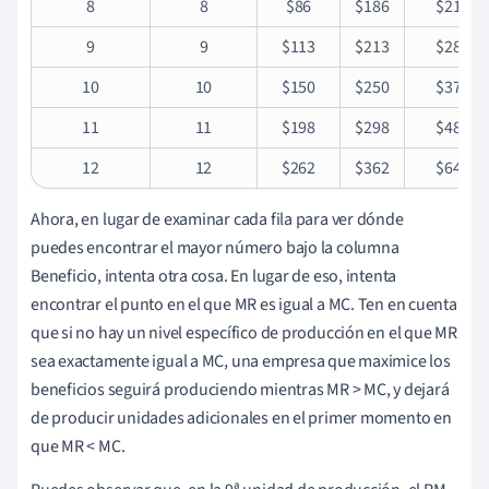
8
8
$86
$186
$21
9
9
$113
$213
$28
10
10
$150
$250
$37
11
11
$198
$298
$48
12
12
$262
$362
$64
Ahora, en lugar de examinar cada fila para ver dónde
puedes encontrar el mayor número bajo la columna
Beneficio, intenta otra cosa. En lugar de eso, intenta
encontrar el punto en el que MR es igual a MC. Ten en cuenta
que si no hay un nivel específico de producción en el que MR
sea exactamente igual a MC, una empresa que maximice los
beneficios seguirá produciendo mientras MR > MC, y dejará
de producir unidades adicionales en el primer momento en
que MR < MC.