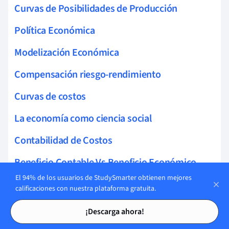
Curvas de Posibilidades de Producción
Política Económica
Modelización Económica
Compensación riesgo-rendimiento
Curvas de costos
La economía como ciencia social
Contabilidad de Costos
Beneficio Contable Vs Beneficio Económico
El 94% de los usuarios de StudySmarter obtienen mejores
Economía Conductual
calificaciones con nuestra plataforma gratuita.
Tarjetas de estudio
Tarjetas de estudio
Información imperfecta
¡Descarga ahora!
Racionalidad del Consumidor