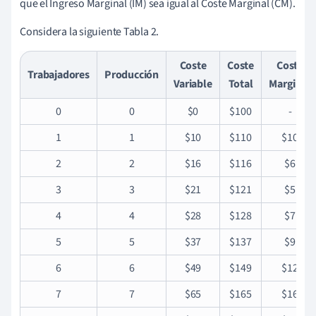
que el Ingreso Marginal (IM) sea igual al Coste Marginal (CM).
Considera la siguiente Tabla 2.
Coste
Coste
Coste
Trabajadores
Producción
Variable
Total
Marginal
0
0
$0
$100
-
1
1
$10
$110
$10
2
2
$16
$116
$6
3
3
$21
$121
$5
4
4
$28
$128
$7
5
5
$37
$137
$9
6
6
$49
$149
$12
7
7
$65
$165
$16