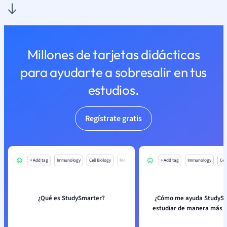
Millones de tarjetas didácticas
para ayudarte a sobresalir en tus
estudios.
Regístrate gratis
+ Add tag
Immunology
Cell Biology
Mo
+ Add tag
Immunology
Cell
¿Qué es StudySmarter?
¿Cómo me ayuda StudySm
estudiar de manera más e