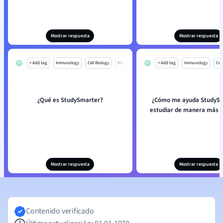
Mostrar respuesta
Mostrar respuesta
+ Add tag
Immunology
Cell Biology
Mo
+ Add tag
Immunology
Cell
¿Qué es StudySmarter?
¿Cómo me ayuda StudySm
estudiar de manera más e
Mostrar respuesta
Mostrar respuesta
Contenido verificado