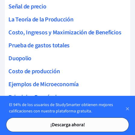
Señal de precio
La Teoría de la Producción
Costo, Ingresos y Maximización de Beneficios
Prueba de gastos totales
Duopolio
Costo de producción
Ejemplos de Microeconomía
Principios Económicos
El 94% de los usuarios de StudySmarter obtienen mejores
Determinantes de la oferta
calificaciones con nuestra plataforma gratuita.
Tarjetas de estudio
Tarjetas de estudio
Cambio en la demanda
¡Descarga ahora!