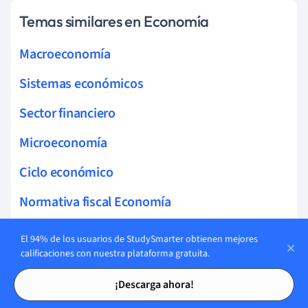
Temas similares en Economía
Macroeconomía
Sistemas económicos
Sector financiero
Microeconomía
Ciclo económico
Normativa fiscal Economía
El 94% de los usuarios de StudySmarter obtienen mejores
calificaciones con nuestra plataforma gratuita.
Temas relacionados Microeconomía
Tarjetas de estudio
Tarjetas de estudio
¡Descarga ahora!
Elasticidad ingreso de la demanda