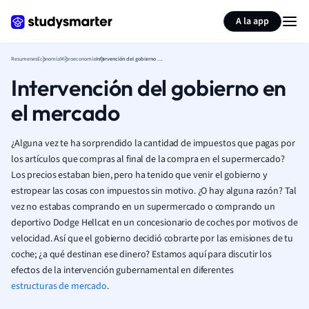
Generar tarjetas de aprendizaje
Resumir página
A la app
Resumenes
Economía
Microeconomía
Intervención del gobierno en el mercado
Intervención del gobierno en
el mercado
¿Alguna vez te ha sorprendido la cantidad de impuestos que pagas por
los artículos que compras al final de la compra en el supermercado?
Los precios estaban bien, pero ha tenido que venir el gobierno y
estropear las cosas con impuestos sin motivo. ¿O hay alguna razón? Tal
vez no estabas comprando en un supermercado o comprando un
deportivo Dodge Hellcat en un concesionario de coches por motivos de
velocidad. Así que el gobierno decidió cobrarte por las emisiones de tu
coche; ¿a qué destinan ese dinero? Estamos aquí para discutir los
efectos de la intervención gubernamental en diferentes
estructuras de mercado
.