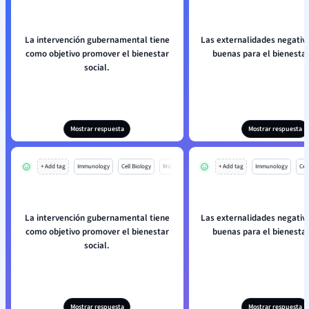
La intervención gubernamental tiene
Las externalidades negativ
como objetivo promover el bienestar
buenas para el bienestar
social.
Mostrar respuesta
Mostrar respuesta
+ Add tag
Immunology
Cell Biology
Mo
+ Add tag
Immunology
Cell
La intervención gubernamental tiene
Las externalidades negativ
como objetivo promover el bienestar
buenas para el bienestar
social.
Mostrar respuesta
Mostrar respuesta