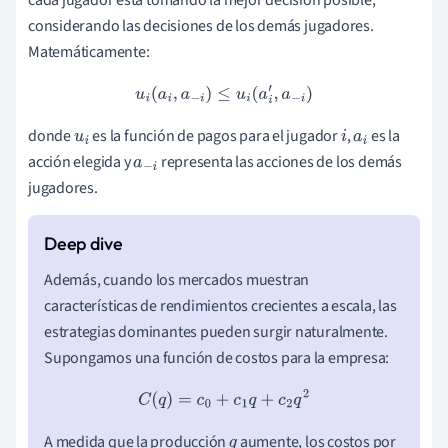
considerando las decisiones de los demás jugadores.
Matemáticamente:
u
i
(
a
i
,
a
−
i
)
≤
u
i
(
a
i
′
,
a
−
i
)
donde
es la función de pagos para el jugador
,
es la
u
i
i
a
i
acción elegida y
representa las acciones de los demás
a
−
i
jugadores.
Además, cuando los mercados muestran
características de rendimientos crecientes a escala, las
estrategias dominantes pueden surgir naturalmente.
Supongamos una función de costos para la empresa:
C
(
q
)
=
c
0
+
c
1
q
+
c
2
q
2
A medida que la producción
aumente, los costos por
q