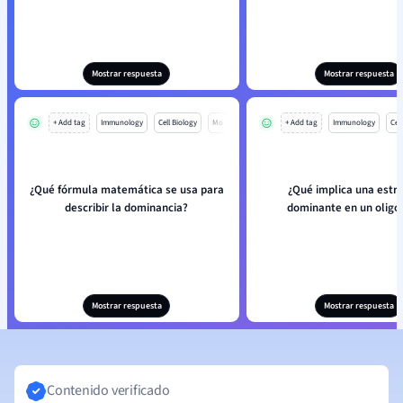
Mostrar respuesta
Mostrar respuesta
+ Add tag
Immunology
Cell Biology
Mo
+ Add tag
Immunology
Cell
¿Qué fórmula matemática se usa para
¿Qué implica una estr
describir la dominancia?
dominante en un oligo
Mostrar respuesta
Mostrar respuesta
Contenido verificado