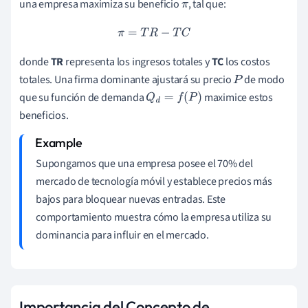
una empresa maximiza su beneficio
, tal que:
π
π
=
T
R
−
T
C
donde
TR
representa los ingresos totales y
TC
los costos
totales. Una firma dominante ajustará su precio
de modo
P
que su función de demanda
maximice estos
Q
d
=
f
(
P
)
beneficios.
Supongamos que una empresa posee el 70% del
mercado de tecnología móvil y establece precios más
bajos para bloquear nuevas entradas. Este
comportamiento muestra cómo la empresa utiliza su
dominancia para influir en el mercado.
Importancia del Concepto de