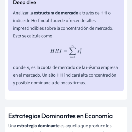
Analizar la
estructura de mercado
a través de HHI o
índice de Herfindahl puede ofrecer detalles
imprescindibles sobre la concentración de mercado.
Esto se calcula como:
H
H
I
=
∑
i
=
1
n
s
i
2
donde
es la cuota de mercado de la i-ésima empresa
s
i
en el mercado. Un alto HHI indicará alta concentración
y posible dominancia de pocas firmas.
Estrategias Dominantes en Economía
Una
estrategia dominante
es aquella que produce los