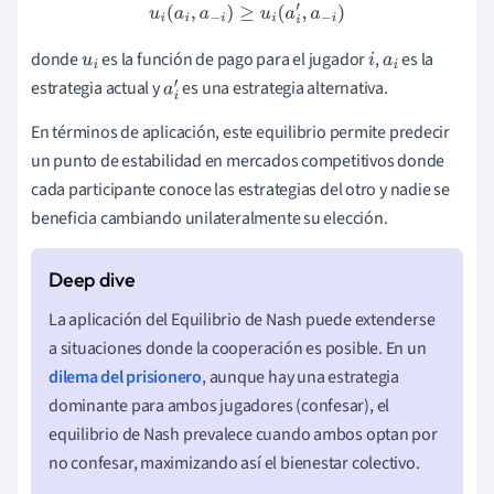
u
i
(
a
i
,
a
−
i
)
≥
u
i
(
a
i
′
,
a
−
i
)
donde
es la función de pago para el jugador
,
es la
u
i
i
a
i
estrategia actual y
es una estrategia alternativa.
a
i
′
En términos de aplicación, este equilibrio permite predecir
un punto de estabilidad en mercados competitivos donde
cada participante conoce las estrategias del otro y nadie se
beneficia cambiando unilateralmente su elección.
La aplicación del Equilibrio de Nash puede extenderse
a situaciones donde la cooperación es posible. En un
dilema del prisionero
, aunque hay una estrategia
dominante para ambos jugadores (confesar), el
equilibrio de Nash prevalece cuando ambos optan por
no confesar, maximizando así el bienestar colectivo.