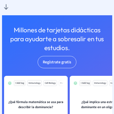
Millones de tarjetas didácticas
para ayudarte a sobresalir en tus
estudios.
Regístrate gratis
+ Add tag
Immunology
Cell Biology
Mo
+ Add tag
Immunology
Cell
¿Qué fórmula matemática se usa para
¿Qué implica una estr
describir la dominancia?
dominante en un oligo