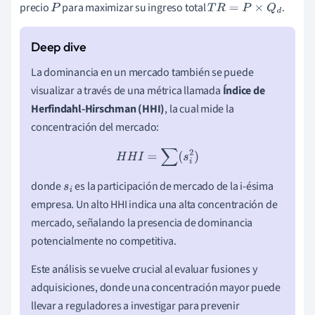
precio
para maximizar su ingreso total
.
P
T
R
=
P
×
Q
d
La dominancia en un mercado también se puede
visualizar a través de una métrica llamada
Índice de
Herfindahl-Hirschman (HHI)
, la cual mide la
concentración del mercado:
H
H
I
=
∑
(
s
i
2
)
donde
es la participación de mercado de la i-ésima
s
i
empresa. Un alto HHI indica una alta concentración de
mercado, señalando la presencia de dominancia
potencialmente no competitiva.
Este análisis se vuelve crucial al evaluar fusiones y
adquisiciones, donde una concentración mayor puede
llevar a reguladores a investigar para prevenir