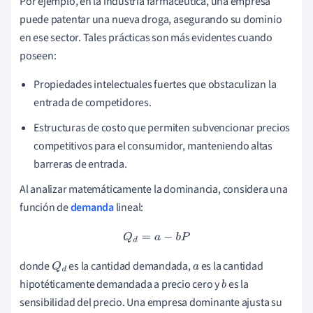
Por ejemplo, en la industria farmacéutica, una empresa
puede patentar una nueva droga, asegurando su dominio
en ese sector. Tales prácticas son más evidentes cuando
poseen:
Propiedades intelectuales fuertes que obstaculizan la
entrada de competidores.
Estructuras de costo que permiten subvencionar precios
competitivos para el consumidor, manteniendo altas
barreras de entrada.
Al analizar matemáticamente la dominancia, considera una
función de
demanda
lineal:
Q
d
=
a
−
b
P
donde
es la cantidad demandada,
es la cantidad
Q
d
a
hipotéticamente demandada a precio cero y
es la
b
sensibilidad del precio. Una empresa dominante ajusta su