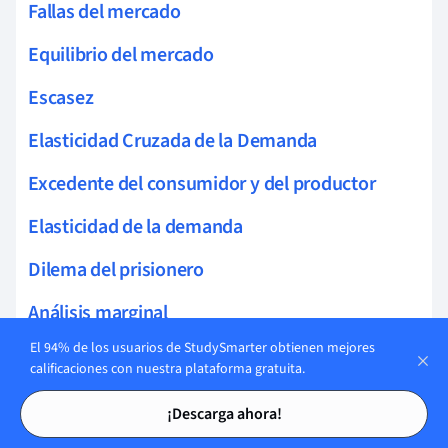
Fallas del mercado
Equilibrio del mercado
Escasez
Elasticidad Cruzada de la Demanda
Excedente del consumidor y del productor
Elasticidad de la demanda
Dilema del prisionero
Análisis marginal
El 94% de los usuarios de StudySmarter obtienen mejores
Coeficiente de gini
calificaciones con nuestra plataforma gratuita.
Ley Antimonopolio
Tarjetas de estudio
Tarjetas de estudio
¡Descarga ahora!
¿Qué Determina los Precios del Petróleo?