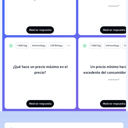
_____.
Mostrar respuesta
Mostrar respuesta
+ Add tag
Immunology
Cell Biology
Mo
+ Add tag
Immunology
Cell
¿Qué hace un precio máximo en el
Un precio mínimo hará 
precio?
excedente del consumidor s
_____.
Mostrar respuesta
Mostrar respuesta