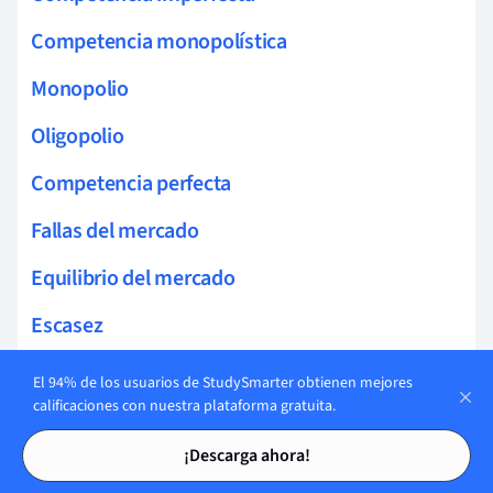
Competencia monopolística
Monopolio
Oligopolio
Competencia perfecta
Fallas del mercado
Equilibrio del mercado
Escasez
Elasticidad Cruzada de la Demanda
El 94% de los usuarios de StudySmarter obtienen mejores
calificaciones con nuestra plataforma gratuita.
Excedente del consumidor y del productor
Tarjetas de estudio
Tarjetas de estudio
¡Descarga ahora!
Elasticidad de la demanda