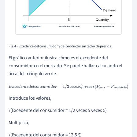
Fig. 4 - Excedente del consumidor y del productor sin techo de precios
El gráfico anterior ilustra cómo es el excedente del
consumidor en el mercado. Se puede hallar calculando el
área del triángulo verde.
E
x
c
e
d
e
n
t
e
d
e
l
c
o
n
s
u
m
i
d
o
r
=
1
/
2
v
e
c
e
s
Q
d
v
e
c
e
s
(
P
m
a
x
−
P
e
q
u
i
l
i
b
r
i
o
)
Introduce los valores,
\(Excedente del consumidor = 1/2 veces 5 veces 5)
Multiplica,
\(Excedente del consumidor = 12,5 $)