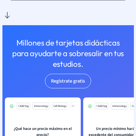
Millones de tarjetas didácticas
para ayudarte a sobresalir en tus
estudios.
Regístrate gratis
+ Add tag
Immunology
Cell Biology
Mo
+ Add tag
Immunology
Cell
¿Qué hace un precio máximo en el
Un precio mínimo hará 
precio?
excedente del consumidor s