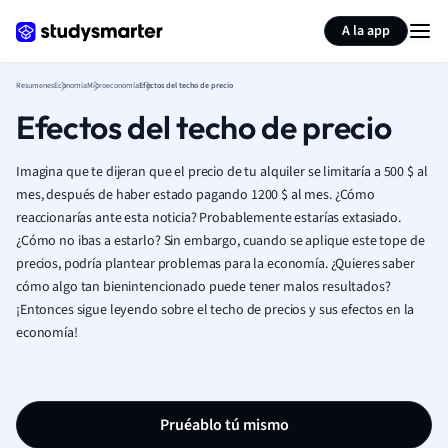
Generar tarjetas de aprendizaje
Resumir página
A la app
Resumenes
Economía
Microeconomía
Efectos del techo de precio
Efectos del techo de precio
Imagina que te dijeran que el precio de tu alquiler se limitaría a 500 $ al
mes, después de haber estado pagando 1200 $ al mes. ¿Cómo
reaccionarías ante esta noticia? Probablemente estarías extasiado.
¿Cómo no ibas a estarlo? Sin embargo, cuando se aplique este tope de
precios, podría plantear problemas para la economía. ¿Quieres saber
cómo algo tan bienintencionado puede tener malos resultados?
¡Entonces sigue leyendo sobre el techo de precios y sus efectos en la
economía!
Pruéablo tú mismo