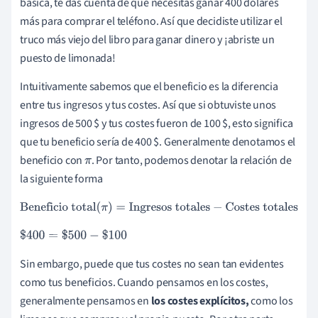
básica, te das cuenta de que necesitas ganar 400 dólares
más para comprar el teléfono. Así que decidiste utilizar el
truco más viejo del libro para ganar dinero y ¡abriste un
puesto de limonada!
Intuitivamente sabemos que el beneficio es la diferencia
entre tus ingresos y tus costes. Así que si obtuviste unos
ingresos de 500 $ y tus costes fueron de 100 $, esto significa
que tu beneficio sería de 400 $. Generalmente denotamos el
beneficio con
. Por tanto, podemos denotar la relación de
π
la siguiente forma
Beneficio total
(
π
)
=
Ingresos totales
−
Costes totales
$
400
=
$
500
−
$
100
Sin embargo, puede que tus costes no sean tan evidentes
como tus beneficios. Cuando pensamos en los costes,
generalmente pensamos en
los costes explícitos,
como los