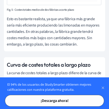
Fig. 5 - Costes totales medios de dos fábricas a corto plazo
Esto es bastante realista, ya que una fábrica más grande
sería más eficiente produciendo las limonadas en mayores
cantidades. En otras palabras, la fábrica grande tendrá
costes medios más bajos con cantidades mayores. Sin
embargo, a largo plazo, las cosas cambiarán.
Curva de costes totales a largo plazo
La curva de costes totales a largo plazo difiere de la curva de
costes totales a corto plazo. La principal diferencia se debe a
El 94% de los usuarios de StudySmarter obtienen mejores
la posibilidad de cambiar las cosas a largo plazo. A
calificaciones con nuestra plataforma gratuita.
diferencia de lo que ocurre a corto plazo, los costes fijos ya
Tarjetas de estudio
Tarjetas de estudio
no son fijos a largo plazo. Puedes cerrar fábricas, introducir
¡Descarga ahora!
nuevas tecnologías o cambiar tu estrategia empresarial. El