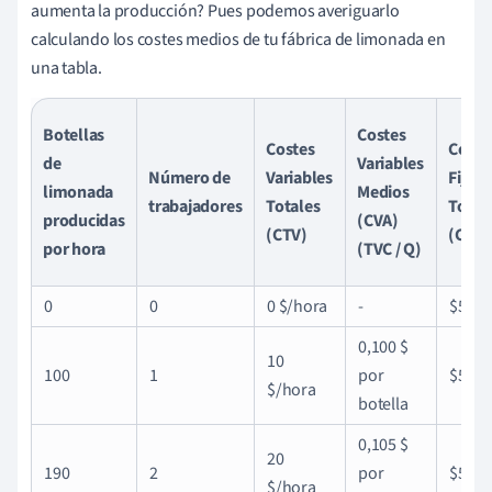
aumenta la producción? Pues podemos averiguarlo
calculando los costes medios de tu fábrica de limonada en
una tabla.
Botellas
Costes
Costes
Coste
de
Variables
Número de
Variables
Fijos
limonada
Medios
trabajadores
Totales
Total
producidas
(CVA)
(CTV)
(CFT)
por hora
(TVC / Q)
0
0
0 $/hora
-
$50
0,100 $
10
100
1
por
$50
$/hora
botella
0,105 $
20
190
2
por
$50
$/hora