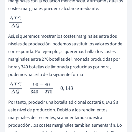
marginales con la ecuación mencionada. Afirmamos que los
costes marginales pueden calcularse mediante:
Δ
T
C
Δ
Q
Así, si queremos mostrar los costes marginales entre dos
niveles de producción, podemos sustituir los valores donde
corresponda. Por ejemplo, si queremos hallar los costes
marginales entre 270 botellas de limonada producidas por
hora y 340 botellas de limonada producidas por hora,
podemos hacerlo de la siguiente forma
Δ
T
C
Δ
Q
=
90
−
80
340
−
270
=
0
,
143
Por tanto, producir una botella adicional costará 0,143 $ a
este nivel de producción. Debido a los rendimientos
marginales decrecientes, si aumentamos nuestra
producción, los costes marginales también aumentarán. Lo