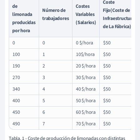
Coste
de
Costes
Número de
Fijo(Coste de
limonada
Variables
trabajadores
Infraestructura
producidas
(Salarios)
de La Fábrica)
por hora
0
0
0 $/hora
$50
100
1
10$/hora
$50
190
2
20 $/hora
$50
270
3
30 $/hora
$50
340
4
40 $/hora
$50
400
5
50 $/hora
$50
450
6
60 $/hora
$50
490
7
70 $/hora
$50
Tabla. 1 -
Coste de producción de limonadas con distintas