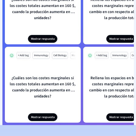
los costes totales aumentan en 160 $,
costes marginales repres
cuando la producción aumenta en 4
cambio en con respecto al cambio en
unidades?
la producción tota
Mostrar respuesta
Mostrar respuesta
+ Add tag
Immunology
Cell Biology
Mo
+ Add tag
Immunology
Cell
¿Cuáles son los costes marginales si
Rellena los espacios en bl
los costes totales aumentan en 160 $,
costes marginales repres
cuando la producción aumenta en 4
cambio en con respecto al cambio en
unidades?
la producción tota
Mostrar respuesta
Mostrar respuesta