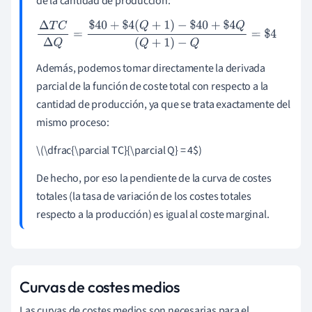
de la cantidad de producción:
Δ
T
C
Δ
Q
=
$
40
+
$
4
(
Q
+
1
)
−
$
40
+
$
4
Q
(
Q
+
1
)
−
Q
=
$
4
Además, podemos tomar directamente la derivada
parcial de la función de coste total con respecto a la
cantidad de producción, ya que se trata exactamente del
mismo proceso:
\(\dfrac{\parcial TC}{\parcial Q} = 4$)
De hecho, por eso la pendiente de la curva de costes
totales (la tasa de variación de los costes totales
respecto a la producción) es igual al coste marginal.
Curvas de costes medios
Las curvas de costes medios son necesarias para el