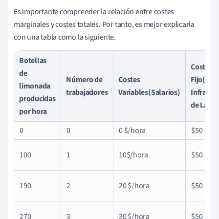
Es importante comprender la relación entre costes
marginales y costes totales. Por tanto, es mejor explicarla
con una tabla como la siguiente.
Botellas
Coste
de
Número de
Costes
Fijo(Cos
limonada
trabajadores
Variables(Salarios)
Infraest
producidas
de La Fá
por hora
0
0
0 $/hora
$50
100
1
10$/hora
$50
190
2
20 $/hora
$50
270
3
30 $/hora
$50