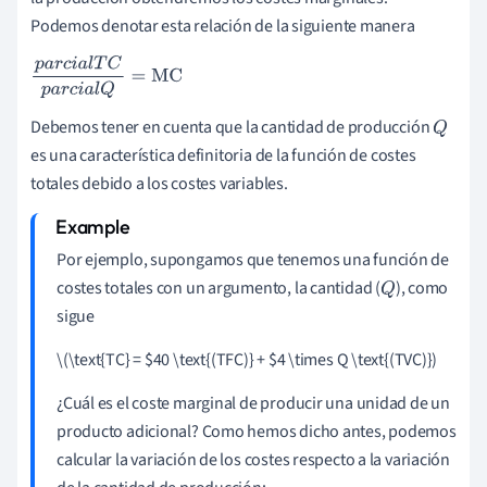
Podemos denotar esta relación de la siguiente manera
p
a
r
c
i
a
l
T
C
p
a
r
c
i
a
l
Q
=
M
C
Debemos tener en cuenta que la cantidad de producción
Q
es una característica definitoria de la función de costes
totales debido a los costes variables.
Por ejemplo, supongamos que tenemos una función de
costes totales con un argumento, la cantidad (
), como
Q
sigue
\(\text{TC} =
$
40 \text{(TFC)} +
$
4 \times Q \text{(TVC)})
¿Cuál es el coste marginal de producir una unidad de un
producto adicional? Como hemos dicho antes, podemos
calcular la variación de los costes respecto a la variación