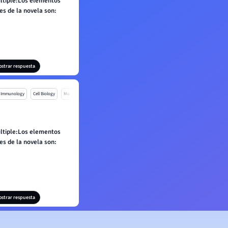
ltiple:Los elementos
es de la novela son:
ostrar respuesta
Immunology
Cell Biology
Mo
ltiple:Los elementos
es de la novela son:
ostrar respuesta