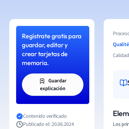
Proceso
Regístrate gratis para
guardar, editar y
Qualité
crear tarjetas de
Calida
memoria.
Guardar
explicación
Elem
Contenido verificado
Publicado el: 20.06.2024
Los pri