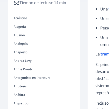
Tiempo de lectura: 14 min
Una
Un es
Acróstico
Alegoría
Pers
Alusión
Una 
Analepsis
omni
Anapesto
La
tra
Andrea Levy
El prin
Annie Proulx
desarr
Antagonista en literatura
obstácu
viviero
Antítesis
regresó
Anáfora
Incluso
Arquetipo