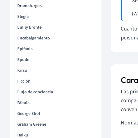
Se
Dramaturgos
(W
Elegía
Emily Brontë
Cuanto
persona
Encabalgamiento
Epifanía
Epodo
Farsa
Cara
Ficción
Las pri
Flujo de conciencia
compart
Fábula
convenc
George Eliot
Normalm
Graham Greene
Haiku