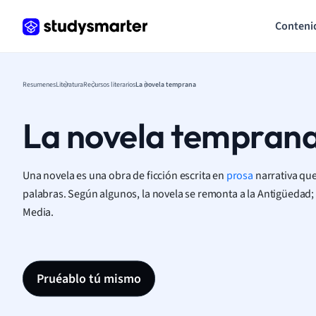
Conteni
Resumenes
Literatura
Recursos literarios
La novela temprana
La novela tempran
Una novela es una obra de ficción escrita en
prosa
narrativa que
palabras. Según algunos, la novela se remonta a la Antigüedad; 
Media.
Pruéablo tú mismo