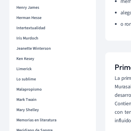
mem
Henry James
aleg
Herman Hesse
o ro
Intertextualidad
Iris Murdoch
Jeanette Winterson
Ken Kesey
Prim
Limerick
La prim
Lo sublime
Murasa
Malapropismo
desarro
Mark Twain
Contien
Mary Shelley
con te
influid
Memorias en literatura
Meridiano de Sangre