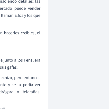
adiendo detalles: las
mercado puede vender
 llaman Elfos y los que
a hacerlos creíbles, el
 junto a los Fens, era
sus gafas.
hechizo, pero entonces
nte y se la podía ver
ágora' o 'telarañas'