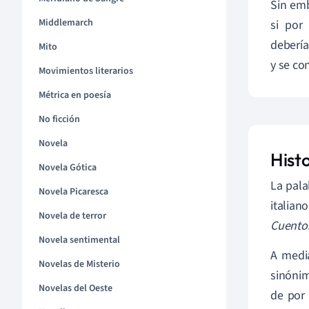
Sin emb
Middlemarch
si por
debería
Mito
y se co
Movimientos literarios
Métrica en poesía
No ficción
Novela
Histo
Novela Gótica
La pala
Novela Picaresca
italian
Novela de terror
Cuento
Novela sentimental
A media
Novelas de Misterio
sinónim
Novelas del Oeste
de por 