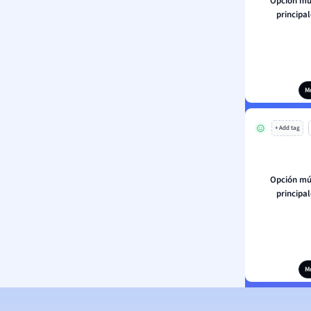
Opción mú
principal
M
+ Add tag
Opción mú
principal
M