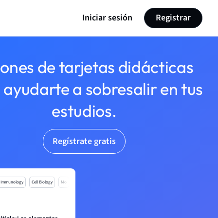
Iniciar sesión
Registrar
lones de tarjetas didácticas
 ayudarte a sobresalir en tus
estudios.
Regístrate gratis
Immunology
Cell Biology
Mo