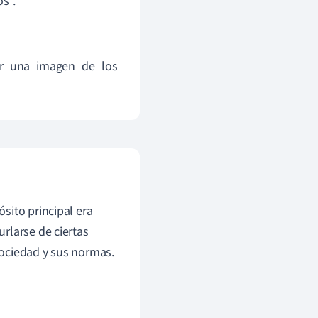
s''.
or una imagen de los
sito principal era
rlarse de ciertas
ociedad y sus normas.