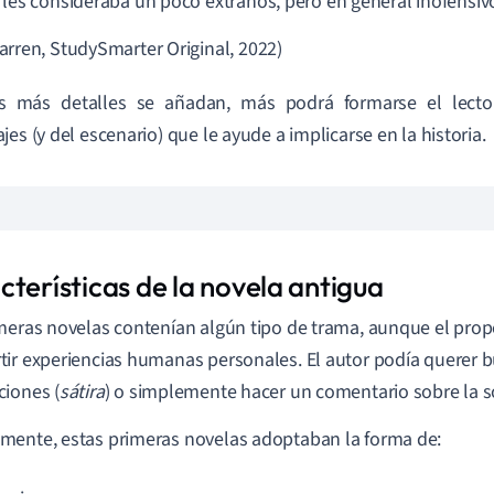
 les consideraba un poco extraños, pero en general inofensivo
arren, StudySmarter Original, 2022)
s más detalles se añadan, más podrá formarse el lect
jes (y del escenario) que le ayude a implicarse en la historia.
cterísticas de la novela antigua
meras novelas contenían algún tipo de trama, aunque el propó
ir experiencias humanas personales. El autor podía querer bu
iones (
sátira
) o simplemente hacer un comentario sobre la s
ente, estas primeras novelas adoptaban la forma de: