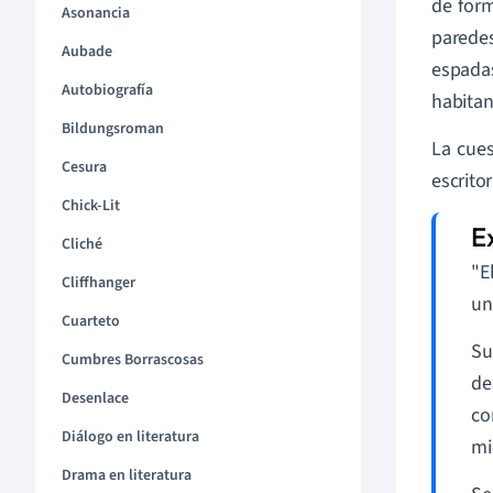
de form
Asonancia
parede
Aubade
espadas
Autobiografía
habitan
Bildungsroman
La cues
Cesura
escrito
Chick-Lit
Cliché
"E
Cliffhanger
un
Cuarteto
Su
Cumbres Borrascosas
de
Desenlace
co
Diálogo en literatura
mi
Drama en literatura