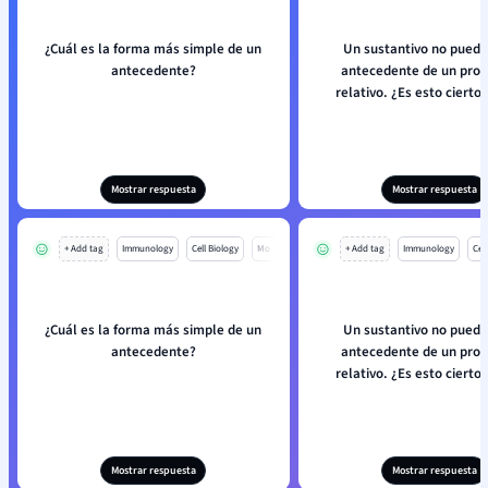
¿Cuál es la forma más simple de un
Un sustantivo no puede 
antecedente?
antecedente de un pro
relativo. ¿Es esto cierto 
Mostrar respuesta
Mostrar respuesta
+ Add tag
Immunology
Cell Biology
Mo
+ Add tag
Immunology
Cell
¿Cuál es la forma más simple de un
Un sustantivo no puede 
antecedente?
antecedente de un pro
relativo. ¿Es esto cierto 
Mostrar respuesta
Mostrar respuesta