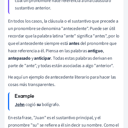
cual un pronombre hace referencia a una cláusula o
sustantivo anterior.
En todos los casos, la cláusula o el sustantivo que precede a
un pronombre se denomina "antecedente". Puede ser útil
recordar que la palabra latina "ante" significa "antes", por lo
que el antecedente siempre está
antes
del pronombre que
hace referencia a él. Piensa en las palabras
antiguo
,
antepasado
y
anticipar
. Todas estas palabras derivan en
parte de "ante", y todas están asociadas a algo "anterior".
He aquí un ejemplo de antecedente literario para hacer las
cosas más transparentes.
John
cogió
su
bolígrafo.
En esta frase, "Juan" es el sustantivo principal, y el
pronombre "su" se refiere a él sin decir su nombre. Como el