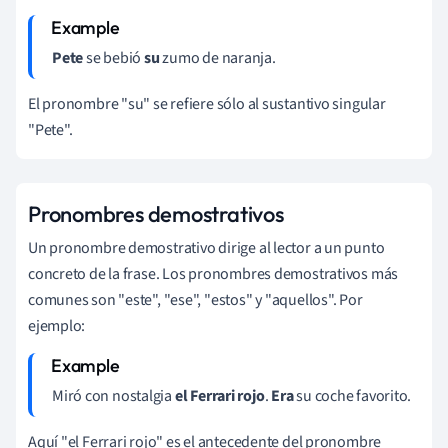
Pete
se bebió
su
zumo de naranja.
El pronombre "su" se refiere sólo al sustantivo singular
"Pete".
Pronombres demostrativos
Un pronombre demostrativo dirige al lector a un punto
concreto de la frase. Los pronombres demostrativos más
comunes son "este", "ese", "estos" y "aquellos". Por
ejemplo:
Miró con nostalgia
el Ferrari rojo
.
Era
su coche favorito.
Aquí "el Ferrari rojo" es el antecedente del pronombre