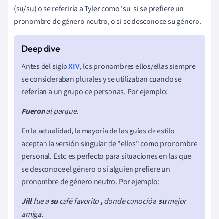
(su/su) o se referiría a Tyler como 'su' si se prefiere un
pronombre de género neutro, o si se desconoce su género.
Antes del siglo
XIV
, los pronombres ellos/ellas siempre
se consideraban plurales y se utilizaban cuando se
referían a un grupo de personas. Por ejemplo:
Fueron
al parque.
En la actualidad, la mayoría de las guías de estilo
aceptan la versión singular de "ellos" como pronombre
personal. Esto es perfecto para situaciones en las que
se desconoce el género o si alguien prefiere un
pronombre de género neutro. Por ejemplo:
Jill
fue a
su
café favorito
,
donde conoció
a
su
mejor
amiga.