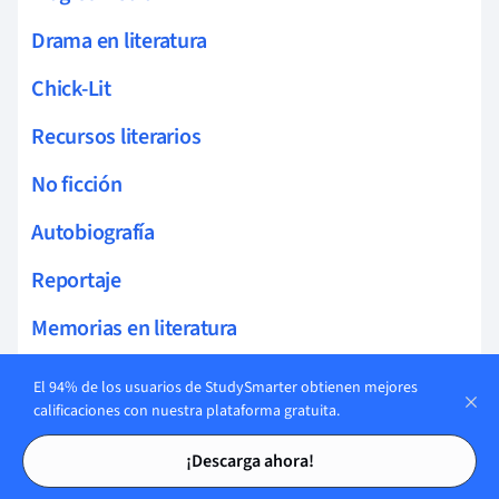
Drama en literatura
Chick-Lit
Recursos literarios
No ficción
Autobiografía
Reportaje
Memorias en literatura
Flujo de conciencia
El 94% de los usuarios de StudySmarter obtienen mejores
calificaciones con nuestra plataforma gratuita.
Intertextualidad
Tarjetas de estudio
Tarjetas de estudio
¡Descarga ahora!
Paratexto