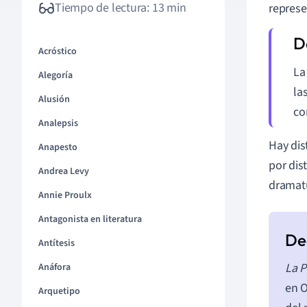
Tiempo de lectura: 13 min
represe
Acróstico
La
Alegoría
la
Alusión
co
Analepsis
Hay dis
Anapesto
por dis
Andrea Levy
dramatu
Annie Proulx
Antagonista en literatura
Antítesis
La P
Anáfora
en O
Arquetipo