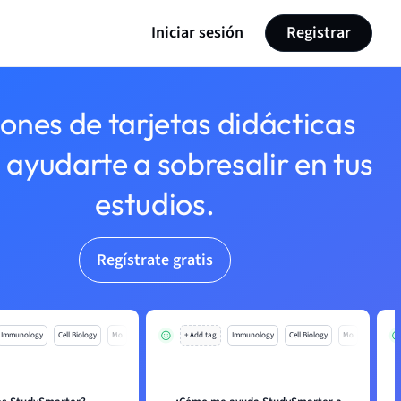
Iniciar sesión
Registrar
lones de tarjetas didácticas
 ayudarte a sobresalir en tus
estudios.
Regístrate gratis
Immunology
Cell Biology
Mo
+ Add tag
Immunology
Cell Biology
Mo