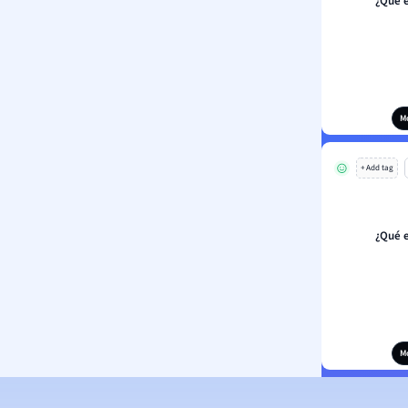
¿Qué 
M
+ Add tag
¿Qué 
M