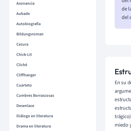
del 
Asonancia
de l
Aubade
del
Autobiografía
Bildungsroman
Cesura
Chick-Lit
Cliché
Estru
Cliffhanger
En su d
Cuarteto
argumen
Cumbres Borrascosas
estruct
Desenlace
estruct
trágico
Diálogo en literatura
miedo y
Drama en literatura