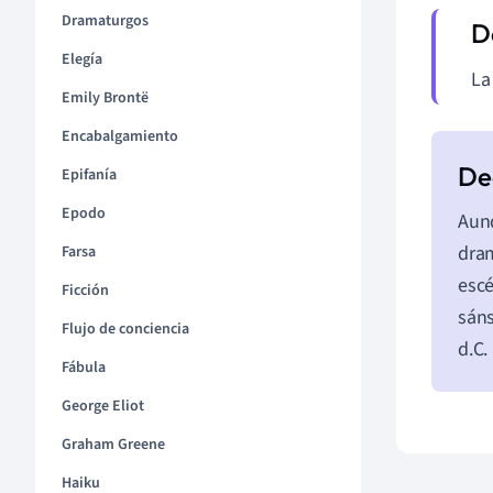
Dramaturgos
Elegía
La
Emily Brontë
Encabalgamiento
Epifanía
Epodo
Aunq
dram
Farsa
escé
Ficción
sáns
Flujo de conciencia
d.C.
Fábula
George Eliot
Graham Greene
Haiku