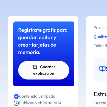
Proceso
Regístrate gratis para
guardar, editar y
Qualité
crear tarjetas de
Calida
memoria.
Guardar
explicación
Estr
Contenido verificado
Publicado el: 20.06.2024
La estr