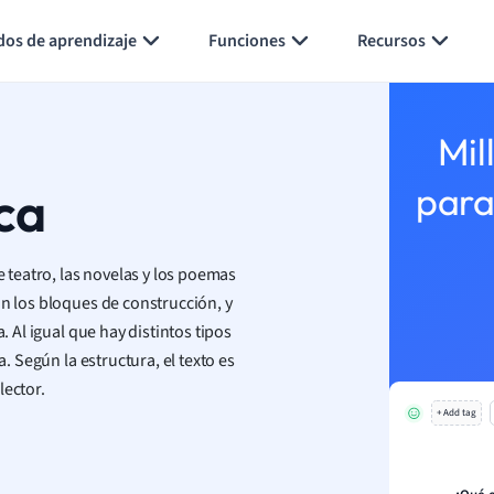
Generar tarjetas de aprendizaje
Resumir página
dos de aprendizaje
Funciones
Recursos
Mil
ca
para
e teatro, las novelas y los poemas
on los bloques de construcción, y
. Al igual que hay distintos tipos
a. Según la estructura, el texto es
lector.
+ Add tag