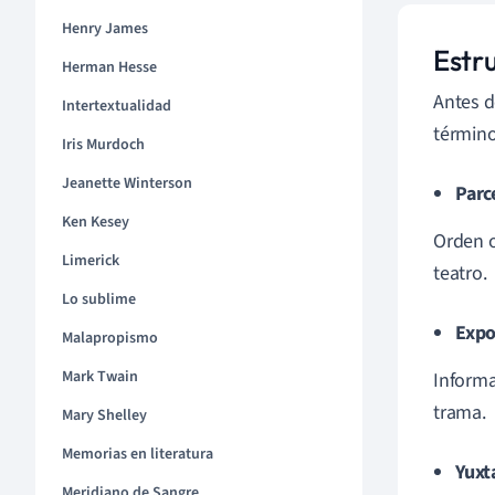
Henry James
Estr
Herman Hesse
Antes d
Intertextualidad
término
Iris Murdoch
Jeanette Winterson
Parc
Ken Kesey
Orden o
Limerick
teatro.
Lo sublime
Expo
Malapropismo
Mark Twain
Informa
trama.
Mary Shelley
Memorias en literatura
Yuxt
Meridiano de Sangre