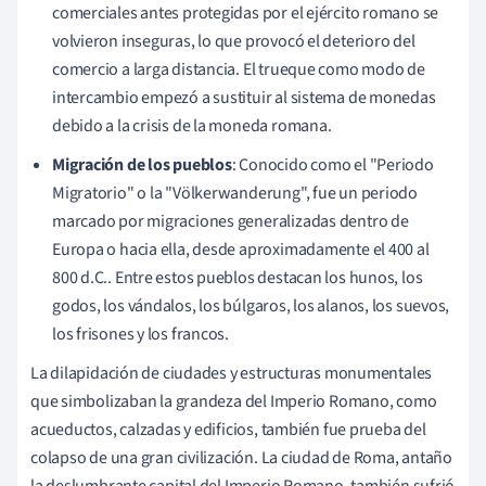
comerciales antes protegidas por el ejército romano se
volvieron inseguras, lo que provocó el deterioro del
comercio a larga distancia. El trueque como modo de
intercambio empezó a sustituir al sistema de monedas
debido a la crisis de la moneda romana.
Migración de los pueblos
: Conocido como el "Periodo
Migratorio" o la "Völkerwanderung", fue un periodo
marcado por migraciones generalizadas dentro de
Europa o hacia ella, desde aproximadamente el 400 al
800 d.C.. Entre estos pueblos destacan los hunos, los
godos, los vándalos, los búlgaros, los alanos, los suevos,
los frisones y los francos.
La dilapidación de ciudades y estructuras monumentales
que simbolizaban la grandeza del Imperio Romano, como
acueductos, calzadas y edificios, también fue prueba del
colapso de una gran civilización. La ciudad de Roma, antaño
la deslumbrante capital del Imperio Romano, también sufrió