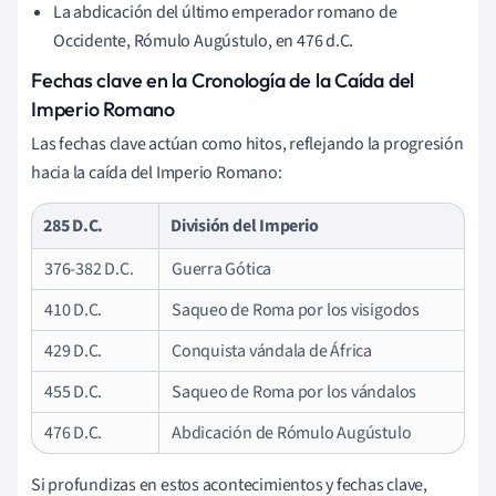
La abdicación del último emperador romano de
Occidente, Rómulo Augústulo, en 476 d.C.
Fechas clave en la Cronología de la Caída del
Imperio Romano
Las fechas clave actúan como hitos, reflejando la progresión
hacia la caída del Imperio Romano:
285 D.C.
División del Imperio
376-382 D.C.
Guerra Gótica
410 D.C.
Saqueo de Roma por los visigodos
429 D.C.
Conquista vándala de África
455 D.C.
Saqueo de Roma por los vándalos
476 D.C.
Abdicación de Rómulo Augústulo
Si profundizas en estos acontecimientos y fechas clave,