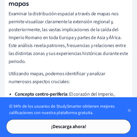
mapas
Examinar la distribución espacial a través de mapas nos
permite visualizar claramente la extensión regional y,
posteriormente, las vastas implicaciones de la caída del
Imperio Romano en toda Europa y partes de Asia y África.
Este análisis revela patrones, frecuencias y relaciones entre
las distintas zonas y sus experiencias históricas durante este
periodo.
Utilizando mapas, podemos identificar y analizar
numerosos aspectos cruciales:
Concepto centro-periferia
: El corazón del Imperio,
alrededor del Mediterráneo, era donde se concentraba el
El 94% de los usuarios de StudySmarter obtienen mejores
poder. Las periferias eran las zonas exteriores del
calificaciones con nuestra plataforma gratuita.
Imperio, más vulnerables a las incursiones y los saqueos.
Tarjetas de estudio
Tarjetas de estudio
Con el tiempo, notarías que el poder disminuía desde el
¡Descarga ahora!
núcleo hacia las periferias, lo que precedería a la caída.