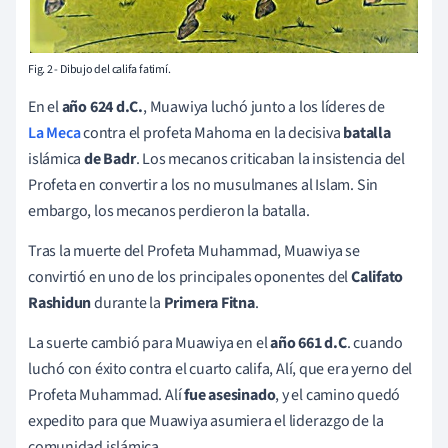
Fig. 2 - Dibujo del califa fatimí.
En el
año 624 d.C.
, Muawiya luchó junto a los líderes de
La Meca
contra el profeta Mahoma en la decisiva
batalla
islámica
de Badr
. Los mecanos criticaban la insistencia del
Profeta en convertir a los no musulmanes al Islam. Sin
embargo, los mecanos perdieron la batalla.
Tras la muerte del Profeta Muhammad, Muawiya se
convirtió en uno de los principales oponentes del
Califato
Rashidun
durante la
Primera Fitna
.
La suerte cambió para Muawiya en el
año 661 d.C
. cuando
luchó con éxito contra el cuarto califa, Alí, que era yerno del
Profeta Muhammad. Alí
fue asesinado
, y el camino quedó
expedito para que Muawiya asumiera el liderazgo de la
comunidad islámica.