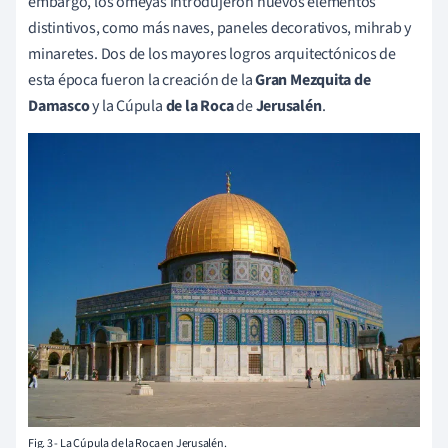
embargo, los omeyas introdujeron nuevos elementos
distintivos, como más naves, paneles decorativos,
mihrab y
minaretes. Dos de los mayores logros arquitectónicos de
esta época fueron la creación de la
Gran Mezquita de
Damasco
y la Cúpula
de la Roca
de
Jerusalén
.
Fig. 3 - La Cúpula de la Roca en Jerusalén.