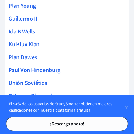
Plan Young
Guillermo II
Ida B Wells
Ku Klux Klan
Plan Dawes
Paul Von Hindenburg
Unión Soviética
Otto von Bismarck
El 94% de los usuarios de StudySmarter obtienen mejores
Guillermo I
calificaciones con nuestra plataforma gratuita.
Tarjetas de estudio
Tarjetas de estudio
Adolf Hitler
¡Descarga ahora!