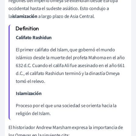
regiones del imperio omeya se extendían desde Europa
occidental hasta el sudeste asiático. Esto condujo a
la
islamización
a largo plazo
de Asia Central.
Califato Rashidun
El primer califato del Islam, que gobernó el mundo
islámico desde la muerte del profeta Mahoma en el año
632 d.C. Cuando el califa Ali fue asesinado en el año 661
d.C., el califato Rashidun terminó y la dinastía Omeya
tomó el relevo.
Islamización
Proceso por el que una sociedad se orienta hacia la
religión del Islam.
El historiador Andrew Marsham expresa la importancia de
los Omeyas en la siguiente cita: