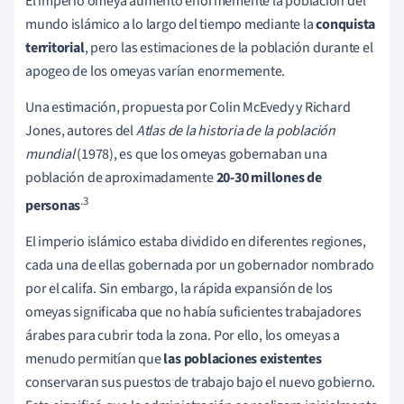
El imperio omeya aumentó enormemente la población del
mundo islámico a lo largo del tiempo mediante la
conquista
territorial
, pero las estimaciones de la población durante el
apogeo de los omeyas varían enormemente.
Una estimación, propuesta por Colin McEvedy y Richard
Jones, autores del
Atlas de la historia de la población
mundial
(1978), es que los omeyas gobernaban una
población de aproximadamente
20-30 millones de
.3
personas
El imperio islámico estaba dividido en diferentes regiones,
cada una de ellas gobernada por un gobernador nombrado
por el califa. Sin embargo, la rápida expansión de los
omeyas significaba que no había suficientes trabajadores
árabes para cubrir toda la zona. Por ello, los omeyas a
menudo permitían que
las poblaciones existentes
conservaran sus puestos de trabajo bajo el nuevo gobierno.