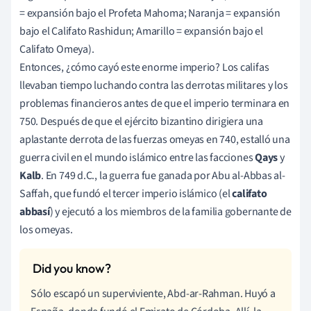
= expansión bajo el Profeta Mahoma; Naranja = expansión
bajo el Califato Rashidun; Amarillo = expansión bajo el
Califato Omeya).
Entonces, ¿cómo cayó este enorme imperio? Los califas
llevaban tiempo luchando contra las derrotas militares y los
problemas financieros antes de que el imperio terminara en
750.
Después de que el ejército bizantino dirigiera una
aplastante derrota de las fuerzas omeyas en 740, estalló una
guerra civil en el mundo islámico entre las facciones
Qays
y
Kalb
. En 749 d.C., la guerra fue ganada por
Abu al-Abbas al-
Saffah, que fundó el tercer imperio islámico (el
califato
abbasí
) y ejecutó a los miembros de la familia gobernante de
los omeyas.
Sólo escapó un superviviente,
Abd-ar-Rahman. Huyó a