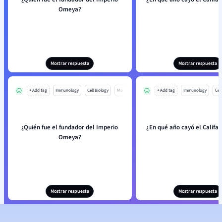
Omeya?
Mostrar respuesta
Mostrar respuesta
+ Add tag
Immunology
Cell Biology
Mo
+ Add tag
Immunology
Cell
¿Quién fue el fundador del Imperio
¿En qué año cayó el Calif
Omeya?
Mostrar respuesta
Mostrar respuesta