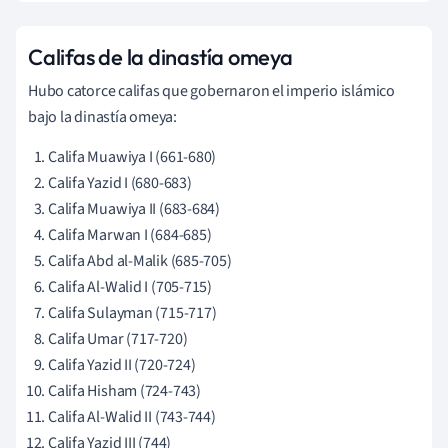
Califas de la dinastía omeya
Hubo catorce califas que gobernaron el imperio islámico
bajo la dinastía omeya:
Califa Muawiya I (661-680)
Califa Yazid I (680-683)
Califa Muawiya II (683-684)
Califa Marwan I (684-685)
Califa Abd al-Malik (685-705)
Califa Al-Walid I (705-715)
Califa Sulayman (715-717)
Califa Umar (717-720)
Califa Yazid II (720-724)
Califa Hisham (724-743)
Califa Al-Walid II (743-744)
Califa Yazid III (744)