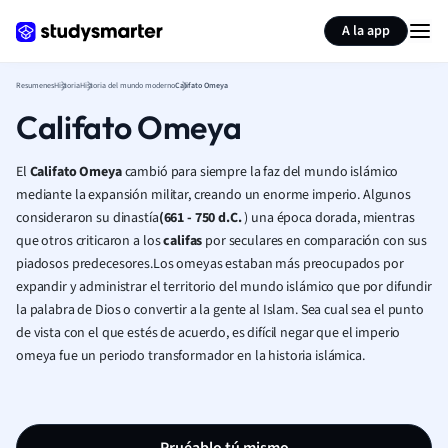
Generar tarjetas de aprendizaje
Resumir página
A la app
Resumenes
Historia
Historia del mundo moderno
Califato Omeya
Califato Omeya
El
Califato
Omeya
cambió para siempre la faz del mundo islámico
mediante la expansión militar, creando un enorme imperio. Algunos
consideraron su dinastía
(661 - 750 d.C.
) una época dorada, mientras
que otros criticaron a los
califas
por seculares en comparación con sus
piadosos predecesores.
Los omeyas estaban más preocupados por
expandir y administrar el territorio del mundo islámico que por difundir
la palabra de Dios o convertir a la gente al Islam.
Sea cual sea el punto
de vista con el que estés de acuerdo, es difícil negar que el imperio
omeya fue un periodo transformador en la historia islámica.