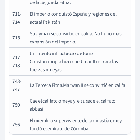
de la Segunda Fitna.
711-
El imperio conquistó España y regiones del
714
actual Pakistán.
Sulayman se convirtió en califa. No hubo más
715
expansión del Imperio.
Un intento infructuoso de tomar
717-
Constantinopla hizo que Umar II retirara las
718
fuerzas omeyas.
743-
La Tercera Fitna.Marwan II se convirtió en califa.
747
Cae el califato omeya y le sucede el califato
750
abbasí.
El miembro superviviente de la dinastía omeya
756
fundó el emirato de Córdoba.