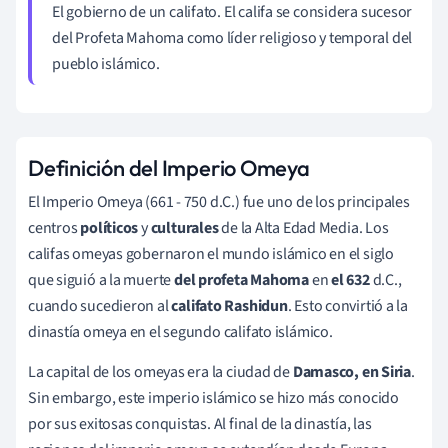
El gobierno de un califato. El califa se considera sucesor
del Profeta Mahoma como líder religioso y temporal del
pueblo islámico.
Definición del Imperio Omeya
El Imperio Omeya (661 - 750 d.C.) fue uno de los principales
centros
políticos
y
culturales
de la Alta Edad Media. Los
califas omeyas gobernaron el mundo islámico en el siglo
que siguió a la muerte
del profeta Mahoma
en
el 632
d.C.,
cuando sucedieron al
califato Rashidun
. Esto convirtió a la
dinastía omeya en el segundo califato islámico.
La capital de los omeyas era la ciudad de
Damasco, en
Siria
.
Sin embargo, este imperio islámico se hizo más conocido
por sus exitosas conquistas. Al final de la dinastía, las