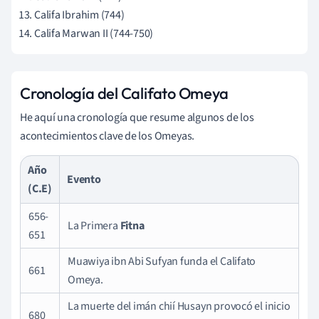
Califa Ibrahim (744)
Califa Marwan II (744-750)
Cronología del Califato Omeya
He aquí una cronología que resume algunos de los
acontecimientos clave de los Omeyas.
Año
Evento
(C.E)
656-
La Primera
Fitna
651
Muawiya ibn Abi Sufyan funda el Califato
661
Omeya.
La muerte del imán chií Husayn provocó el inicio
680