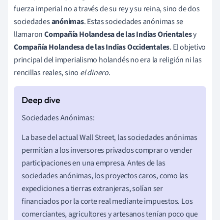
fuerza imperial no a través de su rey y su reina, sino de dos
sociedades
anónimas
. Estas sociedades anónimas se
llamaron
Compañía Holandesa de las Indias Orientales
y
Compañía Holandesa de las Indias Occidentales
. El objetivo
principal del imperialismo holandés no era la religión ni las
rencillas reales, sino
el dinero
.
Sociedades Anónimas:
La base del actual Wall Street, las sociedades anónimas
permitían a los inversores privados comprar o vender
participaciones en una empresa. Antes de las
sociedades anónimas, los proyectos caros, como las
expediciones a tierras extranjeras, solían ser
financiados por la corte real mediante impuestos. Los
comerciantes, agricultores y artesanos tenían poco que