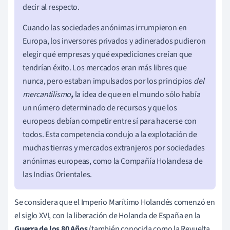
decir al respecto.
Cuando las sociedades anónimas irrumpieron en
Europa, los inversores privados y adinerados pudieron
elegir qué empresas y qué expediciones creían que
tendrían éxito. Los mercados eran más libres que
nunca, pero estaban impulsados por los principios
del
mercantilismo
,
la idea de que en el mundo sólo había
un número determinado de recursos y que los
europeos debían competir entre sí para hacerse con
todos. Esta competencia condujo a la explotación de
muchas tierras y mercados extranjeros por sociedades
anónimas europeas, como la Compañía Holandesa de
las Indias Orientales.
Se considera que el Imperio Marítimo Holandés comenzó en
el siglo XVI, con la liberación de Holanda de España en la
Guerra de los 80 Años
(también conocida como la Revuelta