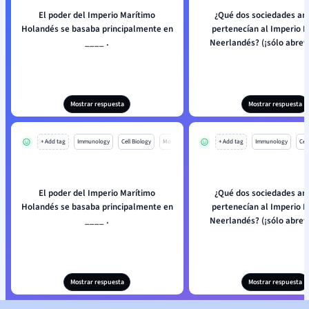
El poder del Imperio Marítimo
¿Qué dos sociedades a
Holandés se basaba principalmente en
pertenecían al Imperio 
____ .
Neerlandés? (¡sólo abrevi
Mostrar respuesta
Mostrar respuesta
+ Add tag
Immunology
Cell Biology
Mo
+ Add tag
Immunology
Cell
El poder del Imperio Marítimo
¿Qué dos sociedades a
Holandés se basaba principalmente en
pertenecían al Imperio 
____ .
Neerlandés? (¡sólo abrevi
Mostrar respuesta
Mostrar respuesta