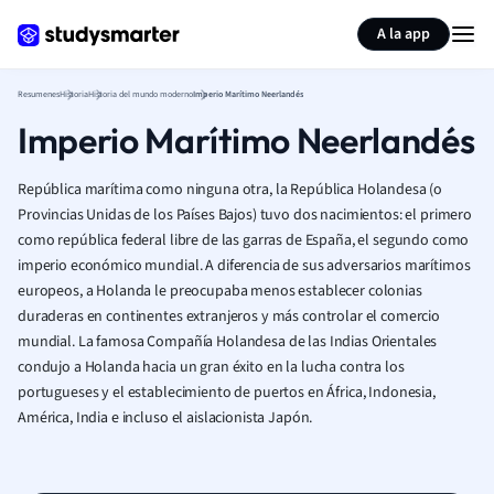
Generar tarjetas de aprendizaje
Resumir página
A la app
Resumenes
Historia
Historia del mundo moderno
Imperio Marítimo Neerlandés
Imperio Marítimo Neerlandés
República marítima como ninguna otra, la República Holandesa (o
Provincias Unidas de los Países Bajos) tuvo dos nacimientos: el primero
como república federal libre de las garras de España, el segundo como
imperio económico mundial. A diferencia de sus adversarios marítimos
europeos, a Holanda le preocupaba menos establecer colonias
duraderas en continentes extranjeros y más controlar el comercio
mundial. La famosa Compañía Holandesa de las Indias Orientales
condujo a Holanda hacia un gran éxito en la lucha contra los
portugueses y el establecimiento de puertos en África, Indonesia,
América, India e incluso el aislacionista Japón.