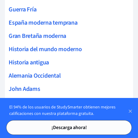
Guerra Fría
España moderna temprana
Gran Bretaña moderna
Historia del mundo moderno
Historia antigua
Alemania Occidental
John Adams
Reforma protestante
El 94% de los usuarios de StudySmarter obtienen mejores
calificaciones con nuestra plataforma gratuita.
Tarjetas de estudio
Tarjetas de estudio
¡Descarga ahora!
Temas relacionados Historia del mundo